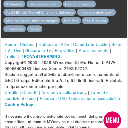
Millennium
Teen movie italiani
Fast and Furious
Tutti i film del Marvel Cinematic Universe
Il signore degli anelli
Alice nel paese delle meraviglie
Mad Max
Che Guevara
Terminator
Rocky
Home
|
Cinema
|
Database
|
Film
|
Calendario Uscite
|
Serie
TV
|
Dvd
|
Stasera in Tv
|
Box Office
|
Prossimamente
|
Trailer
|
TROVASTREAMING
Copyright© 2000 - 2026 MYmovies.it® Mo-Net s.r.l. P.IVA:
05056400483 Licenza Siae n. 2792/I/2742.
Società soggetta all'attività di direzione e coordinamento di
GEDI Gruppo Editoriale S.p.A. Tutti i diritti riservati. È vietata
la riproduzione anche parziale.
Credits
|
Contatti
|
Normativa sulla privacy
|
Termini e
condizioni d'uso
|
Riserva TDM
|
Dichiarazione accessibilità
|
Cookie Policy
Il riesame e il controllo editoriale dei contenuti del presente sito
sono affidati al team di MYmovies e al direttore responsabile.
Per contatti, scrivere al seguente indirizzo email: