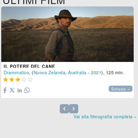
IL POTERE DEL CANE
Drammatico
, (
Nuova Zelanda
,
Australia
-
2021
), 125 min.





Scheda »
Vai alla filmografia completa »