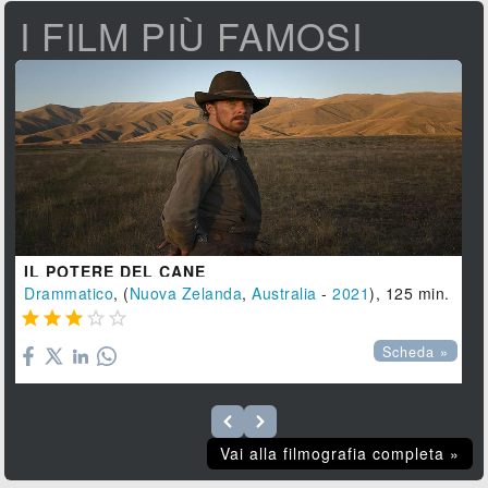
I FILM PIÙ FAMOSI
IL POTERE DEL CANE
Drammatico
, (
Nuova Zelanda
,
Australia
-
2021
), 125 min.





Scheda »
Vai alla filmografia completa »