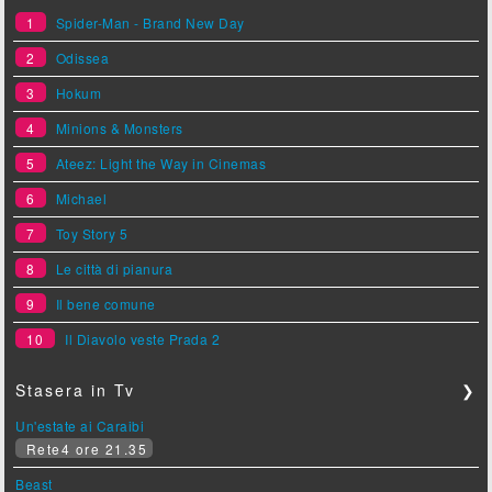
1
Spider-Man - Brand New Day
2
Odissea
3
Hokum
4
Minions & Monsters
5
Ateez: Light the Way in Cinemas
6
Michael
7
Toy Story 5
8
Le città di pianura
9
Il bene comune
10
Il Diavolo veste Prada 2
Stasera in Tv
❯
Un'estate ai Caraibi
Rete4 ore 21.35
Beast