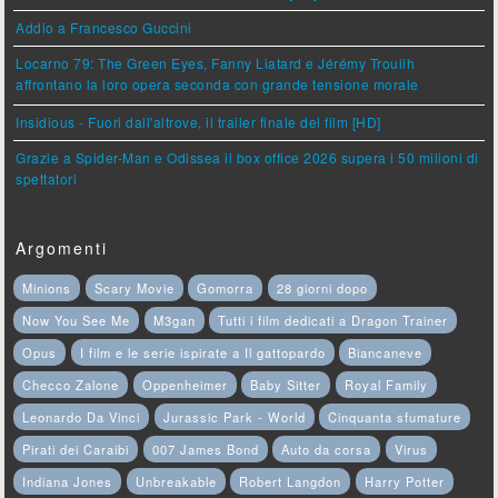
Addio a Francesco Guccini
Locarno 79: The Green Eyes, Fanny Liatard e Jérémy Trouilh
affrontano la loro opera seconda con grande tensione morale
Insidious - Fuori dall'altrove, il trailer finale del film [HD]
Grazie a Spider-Man e Odissea il box office 2026 supera i 50 milioni di
spettatori
Argomenti
Minions
Scary Movie
Gomorra
28 giorni dopo
Now You See Me
M3gan
Tutti i film dedicati a Dragon Trainer
Opus
I film e le serie ispirate a Il gattopardo
Biancaneve
Checco Zalone
Oppenheimer
Baby Sitter
Royal Family
Leonardo Da Vinci
Jurassic Park - World
Cinquanta sfumature
Pirati dei Caraibi
007 James Bond
Auto da corsa
Virus
Indiana Jones
Unbreakable
Robert Langdon
Harry Potter