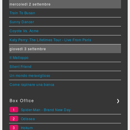
mercoledì 2 settembre
Train To Busan
Sunny Dancer
Coyote Vs. Acme
Katy Perry: The Lifetimes Tour - Live From Paris
giovedì 3 settembre
Il Malloppo
Silent Friend
Un mondo meraviglioso
Come rapinare una banca
Box Office
❯
1
Spider-Man - Brand New Day
2
Odissea
3
Hokum