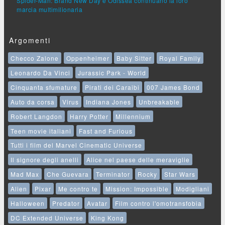
Spider-Man: Brand New Day e Odissea continuano la loro
marcia multimilionaria
Argomenti
Checco Zalone
Oppenheimer
Baby Sitter
Royal Family
Leonardo Da Vinci
Jurassic Park - World
Cinquanta sfumature
Pirati dei Caraibi
007 James Bond
Auto da corsa
Virus
Indiana Jones
Unbreakable
Robert Langdon
Harry Potter
Millennium
Teen movie italiani
Fast and Furious
Tutti i film del Marvel Cinematic Universe
Il signore degli anelli
Alice nel paese delle meraviglie
Mad Max
Che Guevara
Terminator
Rocky
Star Wars
Alien
Pixar
Me contro te
Mission: Impossible
Modigliani
Halloween
Predator
Avatar
Film contro l'omotransfobia
DC Extended Universe
King Kong