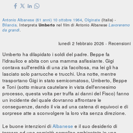
Antonio Albanese
(61 anni)
10 ottobre
1964
,
Olginate
(Italia) -
Bilancia
. Interpreta
Umberto
nel film di Antonio Albanese
Lavoreremo
da grandi
.
lunedì 2 febbraio 2026 -
Recensioni
Umberto ha dilapidato i soldi del padre. Beppe fa
l'idraulico e abita con una mamma asfissiante. Gigi
contava sull'eredità di una zia facoltosa, ma lei gli ha
lasciato solo parrucche e trucchi. Una notte, mentre
trasportano Gigi in stato semicomatoso, Umberto, Beppe
e Toni (sotto misura cautelare in vista dell'ennesimo
processo, questa volta per truffa ai danni del Fisco) fanno
un incidente del quale dovranno affrontare le
conseguenze, dando il via ad una catena di equivoci e di
sorprese atte a sconvolgere la loro vita senza direzione.
Le buone intenzioni di
Albanese
e il suo desiderio di
tornare ad una comicità semplice ambientata in una