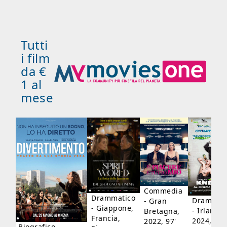
Tutti
i film
da €
1 al
mese
ico
'
Commedia
Drammatico
Drammati
- Gran
- Giappone,
- Irlanda,
Bretagna,
Francia,
2024, 105
2022, 97'
Biografico,