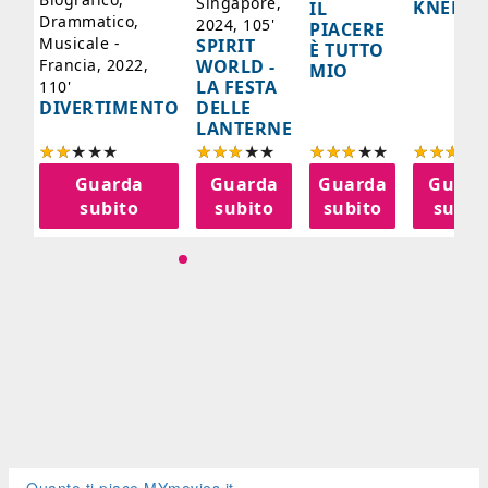
Singapore,
KNEECA
IL
Drammatico,
2024, 105'
PIACERE
Musicale -
SPIRIT
È TUTTO
WORLD -
Francia, 2022,
MIO
LA FESTA
110'
DELLE
DIVERTIMENTO
LANTERNE
a
Guarda
Guarda
Guarda
Guard
o
subito
subito
subito
subit