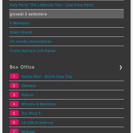
Katy Perry: The Lifetimes Tour - Live From Paris
giovedì 3 settembre
Il Malloppo
Silent Friend
Un mondo meraviglioso
Come rapinare una banca
Box Office
❯
1
Spider-Man - Brand New Day
2
Odissea
3
Hokum
4
Minions & Monsters
5
Toy Story 5
6
Le città di pianura
7
Michael