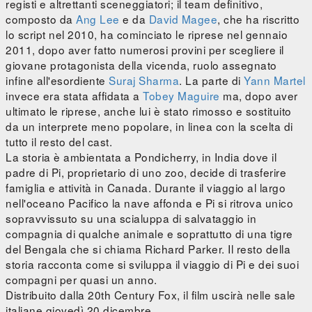
registi e altrettanti sceneggiatori; il team definitivo,
composto da
Ang Lee
e da
David Magee
, che ha riscritto
lo script nel 2010, ha cominciato le riprese nel gennaio
2011, dopo aver fatto numerosi provini per scegliere il
giovane protagonista della vicenda, ruolo assegnato
infine all'esordiente
Suraj Sharma
. La parte di
Yann Martel
invece era stata affidata a
Tobey Maguire
ma, dopo aver
ultimato le riprese, anche lui è stato rimosso e sostituito
da un interprete meno popolare, in linea con la scelta di
tutto il resto del cast.
La storia è ambientata a Pondicherry, in India dove il
padre di Pi, proprietario di uno zoo, decide di trasferire
famiglia e attività in Canada. Durante il viaggio al largo
nell'oceano Pacifico la nave affonda e Pi si ritrova unico
sopravvissuto su una scialuppa di salvataggio in
compagnia di qualche animale e soprattutto di una tigre
del Bengala che si chiama Richard Parker. Il resto della
storia racconta come si sviluppa il viaggio di Pi e dei suoi
compagni per quasi un anno.
Distribuito dalla 20th Century Fox, il film uscirà nelle sale
italiane giovedì 20 dicembre.