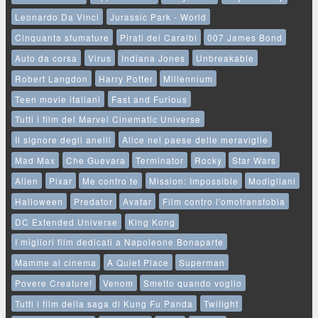
Leonardo Da Vinci
Jurassic Park - World
Cinquanta sfumature
Pirati dei Caraibi
007 James Bond
Auto da corsa
Virus
Indiana Jones
Unbreakable
Robert Langdon
Harry Potter
Millennium
Teen movie italiani
Fast and Furious
Tutti i film del Marvel Cinematic Universe
Il signore degli anelli
Alice nel paese delle meraviglie
Mad Max
Che Guevara
Terminator
Rocky
Star Wars
Alien
Pixar
Me contro te
Mission: Impossible
Modigliani
Halloween
Predator
Avatar
Film contro l'omotransfobia
DC Extended Universe
King Kong
I migliori film dedicati a Napoleone Bonaparte
Mamme al cinema
A Quiet Place
Superman
Povere Creature!
Venom
Smetto quando voglio
Tutti i film della saga di Kung Fu Panda
Twilight