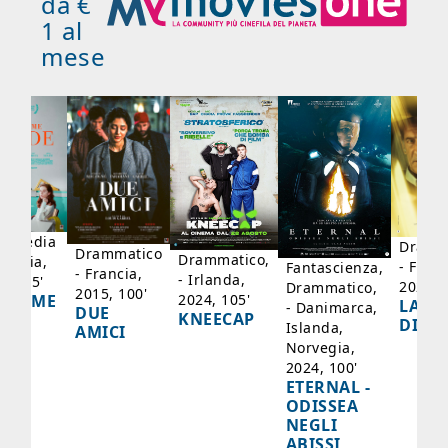
da €
1 al
mese
mmedia
Dramm
Drammatico
Drammatico,
Francia,
- Franc
Fantascienza,
- Francia,
- Irlanda,
17, 95'
2024, 
Drammatico,
2015, 100'
2024, 105'
ADAME
LA SC
- Danimarca,
DUE
KNEECAP
YDE
DI JO
Islanda,
AMICI
Norvegia,
2024, 100'
ETERNAL -
ODISSEA
NEGLI
ABISSI