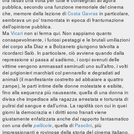
ora fissati una volta per tutte e consegnati all’agorà
pubblica, secondo una funzione memoriale del cinema
che, memore della lezione di
Costa Gavras
in particolare,
sembrava un po’ tramontata in epoca di frantumazione
dell’opinione pubblica.
Ma
Vicari
non si ferma qui. Non sappiamo quanto
consapevolmente, i furiosi pestaggi e le brutali umiliazioni
dei corpo alla Diaz e a Bolzaneto giungono talvolta a
ricordarci Salò. In particolare, ciò avviene quando dalla
repressione si passa al sadismo, i corpi svenuti delle
vittime vengono ammassati seminudi uno sull’altro, i volti
dei prigionieri marchiati col pennarello e degradati ad
animali (il manifestante costretto ad abbaiare a quattro
zampe), le parti intime delle donne molestate e esibite,
fino alla sequenza più nauseante, quella di una donna in
divisa che impedisce alla ragazza arrestata e torturata di
pulirsi dal sangue e dall’urina. La rapidità con cui in quei
giorni la democrazia e i diritti sono franati viene
giustamente enfatizzata anche dal rapporto fantasmatico
con una delle
, quella di
Pasolini
, più
pellicole
impressionanti e rovinose della storia del cinema italiano.