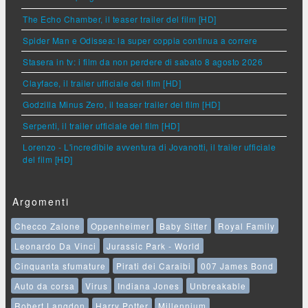
The Echo Chamber, il teaser trailer del film [HD]
Spider Man e Odissea: la super coppia continua a correre
Stasera in tv: i film da non perdere di sabato 8 agosto 2026
Clayface, il trailer ufficiale del film [HD]
Godzilla Minus Zero, il teaser trailer del film [HD]
Serpenti, il trailer ufficiale del film [HD]
Lorenzo - L'incredibile avventura di Jovanotti, il trailer ufficiale
del film [HD]
Argomenti
Checco Zalone
Oppenheimer
Baby Sitter
Royal Family
Leonardo Da Vinci
Jurassic Park - World
Cinquanta sfumature
Pirati dei Caraibi
007 James Bond
Auto da corsa
Virus
Indiana Jones
Unbreakable
Robert Langdon
Harry Potter
Millennium