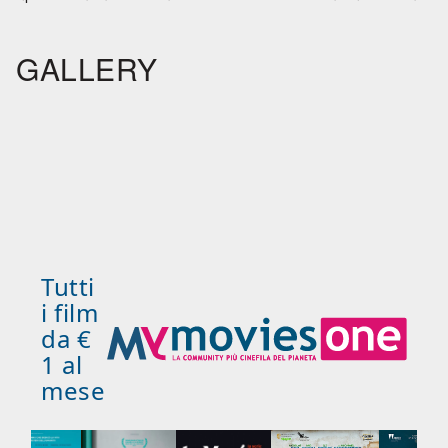
GALLERY
Tutti
i film
da €
1 al
mese