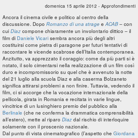
domenica 15 aprile 2012 -
Approfondimenti
Ancora il cinema civile e politico al centro della
discussione. Dopo
e
– con
Romanzo di una strage
ACAB
cui
compone chiaramente un involontario dittico – il
Diaz
film di
Daniele Vicari
sembra ancora più degli altri
costituirsi come pietra di paragone per futuri tentativi di
raccontare le vicende scabrose dell’Italia contemporanea.
Anzitutto, va apprezzato il coraggio: come da più parti si è
notato, il solo cimentarsi nella realizzazione di un film così
duro e incompromissorio su quel che è avvenuto la notte
del 21 luglio alla scuola Diaz e alla caserma Bolzaneto
significa attirarsi problemi a non finire. Tuttavia, vedendo il
film, ci si accorge che la vocazione internazionale della
pellicola, girata in Romania e recitata in varie lingue,
vincitrice di un lusinghiero premio del pubblico alla
Berlinale
(che ne conferma la drammatica comprensibilità
all’estero), mette al riparo
dal rischio di interloquire
Diaz
solamente con il proscenio nazionale.
Dal punto di vista cinematografico (l’aspetto che
Giordana