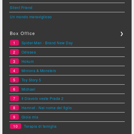
Silent Friend
Un mondo meraviglioso
Box Office
❯
1
Spider-Man - Brand New Day
2
Odissea
3
Hokum
4
Minions & Monsters
5
Toy Story 5
6
Michael
7
Il Diavolo veste Prada 2
8
Hamnet - Nel nome del figlio
9
Gioia mia
10
Terapia di famiglia