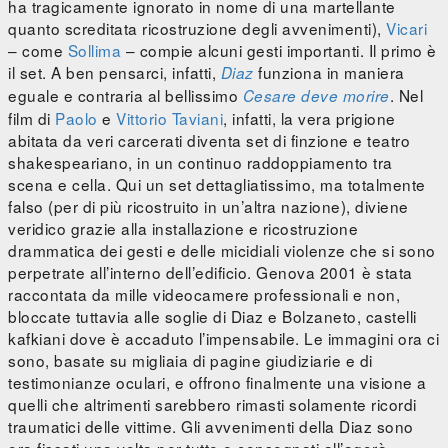
ha tragicamente ignorato in nome di una martellante
quanto screditata ricostruzione degli avvenimenti),
Vicari
– come
Sollima
– compie alcuni gesti importanti. Il primo è
il set. A ben pensarci, infatti,
funziona in maniera
Diaz
eguale e contraria al bellissimo
. Nel
Cesare deve morire
film di
Paolo
e
Vittorio Taviani
, infatti, la vera prigione
abitata da veri carcerati diventa set di finzione e teatro
shakespeariano, in un continuo raddoppiamento tra
scena e cella. Qui un set dettagliatissimo, ma totalmente
falso (per di più ricostruito in un’altra nazione), diviene
veridico grazie alla installazione e ricostruzione
drammatica dei gesti e delle micidiali violenze che si sono
perpetrate all’interno dell’edificio. Genova 2001 è stata
raccontata da mille videocamere professionali e non,
bloccate tuttavia alle soglie di Diaz e Bolzaneto, castelli
kafkiani dove è accaduto l’impensabile. Le immagini ora ci
sono, basate su migliaia di pagine giudiziarie e di
testimonianze oculari, e offrono finalmente una visione a
quelli che altrimenti sarebbero rimasti solamente ricordi
traumatici delle vittime. Gli avvenimenti della Diaz sono