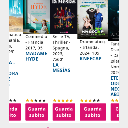
rammatico
Serie TV,
Commedia
 Germania,
Drammatico,
Thriller -
- Francia,
Fantasci
rancia,
- Irlanda,
Spagna,
2017, 95'
Drammat
025, 99'
2024, 105'
MADAME
2023,
- Danima
ADY
KNEECAP
HYDE
7x60'
Islanda,
AZCA -
LA
Norvegi
A
MESÍAS
2024, 10
IGNORA
ETERNA
ELLE
ODISS
INEE
NEGLI
ABISSI
Guarda
Guarda
Guarda
Guarda
Guar
subito
subito
subito
subito
subi