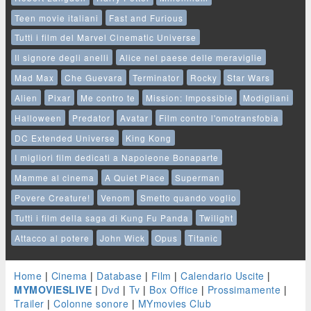
Teen movie italiani
Fast and Furious
Tutti i film del Marvel Cinematic Universe
Il signore degli anelli
Alice nel paese delle meraviglie
Mad Max
Che Guevara
Terminator
Rocky
Star Wars
Alien
Pixar
Me contro te
Mission: Impossible
Modigliani
Halloween
Predator
Avatar
Film contro l'omotransfobia
DC Extended Universe
King Kong
I migliori film dedicati a Napoleone Bonaparte
Mamme al cinema
A Quiet Place
Superman
Povere Creature!
Venom
Smetto quando voglio
Tutti i film della saga di Kung Fu Panda
Twilight
Attacco al potere
John Wick
Opus
Titanic
Home
|
Cinema
|
Database
|
Film
|
Calendario Uscite
|
MYMOVIESLIVE
|
Dvd
|
Tv
|
Box Office
|
Prossimamente
|
Trailer
|
Colonne sonore
|
MYmovies Club