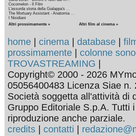
Cocomelon - Il Film
L'assurda storia della Gialappa's ...
The Mortuary Assistant - Anatomia ...
I Nisidiani
Altri prossimamente »
Altri film al cinema »
home
|
cinema
|
database
|
fil
prossimamente
|
colonne sono
TROVASTREAMING
|
Copyright© 2000 - 2026 MYmov
05056400483 Licenza Siae n. 
Società soggetta all'attività d
Gruppo Editoriale S.p.A. Tutti i d
riproduzione anche parziale.
credits
|
contatti
|
redazione@m