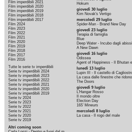
Film imperdibili 2021
Hokum
Film imperdibili 2020
giovedì 30 luglio
Film imperdibili 2019
Kim Novak's Vertigo
Film imperdibili 2018
Film imperdibili 2017
mercoledì 29 luglio
Film 2024
Spider-Man - Brand New Day
Film 2023
giovedì 23 luglio
Film 2022
Terapia di famiglia
Film 2021
Blue
Film 2020
Deep Water - Incubo dagli abissi
Film 2019
A New Dawn
Film 2018
giovedì 16 luglio
Film 2017
Odissea
Film 2016
Agent of Happiness - Il Bhutan e 
Tutte le serie tv imperdibili
lunedì 13 luglio
Serie tv imperdibili 2024
Lupin III - Il castello di Cagliostr
Serie tv imperdibili 2023
La casa dalle finestre che ridono
Serie tv imperdibili 2022
The Doors
Serie tv imperdibili 2021
giovedì 9 luglio
Serie tv imperdibili 2020
L'Hangar Rosso
Serie tv imperdibili 2019
Il mondo oltre
Serie tv 2024
Election Day
Serie tv 2023
165' Mineurs
Serie tv 2022
Serie tv 2021
mercoledì 8 luglio
Serie tv 2020
La casa - Il rogo del male
Serie tv 2019
Altri coming soon
Carla Lonzi - Dentro e fuori dal m...