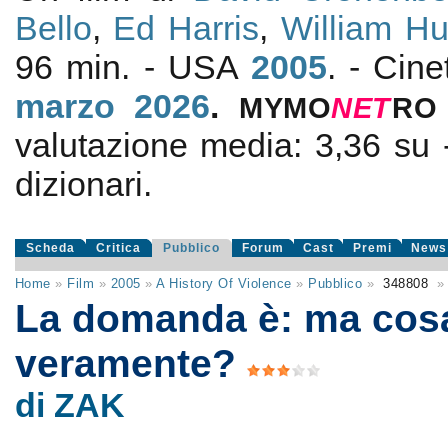
Bello
,
Ed Harris
,
William Hu
96 min. - USA
2005
. - Cin
marzo 2026
.
MYMO
NE
T
RO
valutazione media:
3,36
su
dizionari.
Scheda
Critica
Pubblico
Forum
Cast
Premi
News
Home
»
Film
»
2005
»
A History Of Violence
»
Pubblico
»
348808
»
La domanda è: ma cos
veramente?
di ZAK