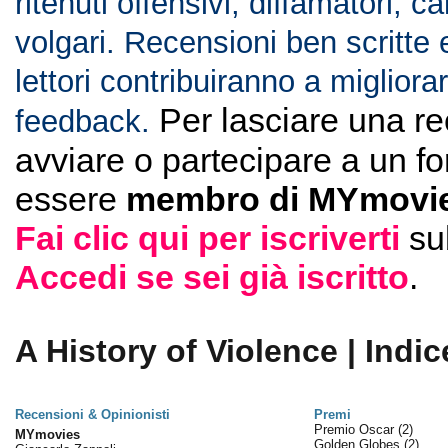
ritenuti offensivi, diffamatori, c
volgari. Recensioni ben scritte 
lettori contribuiranno a migliorar
Per lasciare una r
feedback.
avviare o partecipare a un f
essere
membro di MYmovie
Fai clic qui per iscriverti
su
Accedi se sei già iscritto
.
A History of Violence | Indic
Recensioni & Opinionisti
Premi
Premio Oscar
(2)
MYmovies
Golden Globes
(2)