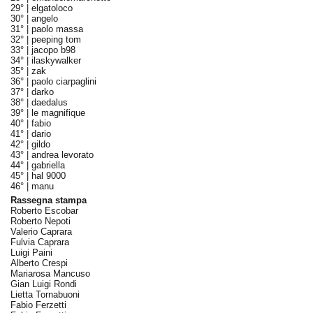
29° |
elgatoloco
30° |
angelo
31° |
paolo massa
32° |
peeping tom
33° |
jacopo b98
34° |
ilaskywalker
35° |
zak
36° |
paolo ciarpaglini
37° |
darko
38° |
daedalus
39° |
le magnifique
40° |
fabio
41° |
dario
42° |
gildo
43° |
andrea levorato
44° |
gabriella
45° |
hal 9000
46° |
manu
Rassegna stampa
Roberto Escobar
Roberto Nepoti
Valerio Caprara
Fulvia Caprara
Luigi Paini
Alberto Crespi
Mariarosa Mancuso
Gian Luigi Rondi
Lietta Tornabuoni
Fabio Ferzetti