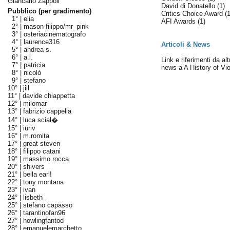
Giancarlo Zappoli
David di Donatello
(1)
Pubblico (per gradimento)
Critics Choice Award
(1
1° |
elia
AFI Awards
(1)
2° |
mason filippo/mr_pink
3° |
osteriacinematografo
4° |
laurence316
Articoli & News
5° |
andrea s.
6° |
a.l.
Link e riferimenti da altr
7° |
patricia
news a A History of Vi
8° |
nicolò
9° |
stefano
10° |
jill
11° |
davide chiappetta
12° |
milomar
13° |
fabrizio cappella
14° |
luca scial�
15° |
iuriv
16° |
m.romita
17° |
great steven
18° |
filippo catani
19° |
massimo rocca
20° |
shivers
21° |
bella earl!
22° |
tony montana
23° |
ivan
24° |
lisbeth_
25° |
stefano capasso
26° |
tarantinofan96
27° |
howlingfantod
28° |
emanuelemarchetto