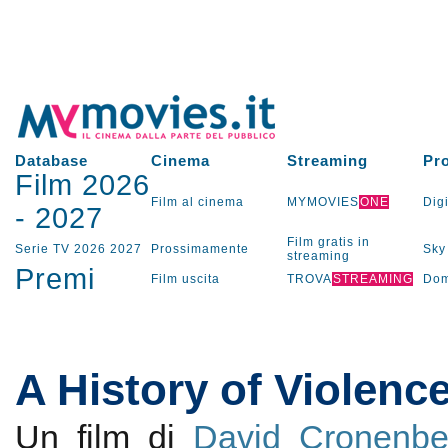
Database
Cinema
Streaming
Pr
Film 2026
Film al cinema
MYMOVIES
ONE
Digi
-
2027
Film gratis in
Serie TV
2026
2027
Prossimamente
Sky
streaming
Premi
Film uscita
TROVA
STREAMING
Dom
A History of Violenc
Un film di
David Cronenbe