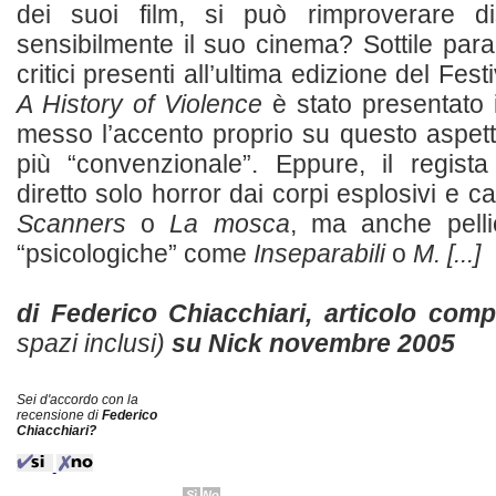
dei suoi film, si può rimproverare di
sensibilmente il suo cinema? Sottile par
critici presenti all’ultima edizione del Fes
A History of Violence
è stato presentato
messo l’accento proprio su questo aspet
più “convenzionale”. Eppure, il regis
diretto solo horror dai corpi esplosivi e 
Scanners
o
La mosca
, ma anche pellic
“psicologiche” come
Inseparabili
o
M. [...]
di Federico Chiacchiari, articolo com
spazi inclusi)
su
Nick
novembre 2005
Sei d'accordo con la
recensione di
Federico
Chiacchiari?
Sì
No