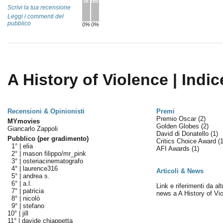
Scrivi la tua recensione
Leggi i commenti del
pubblico
0%
0%
A History of Violence | Indic
Recensioni & Opinionisti
Premi
Premio Oscar
(2)
MYmovies
Golden Globes
(2)
Giancarlo Zappoli
David di Donatello
(1)
Pubblico (per gradimento)
Critics Choice Award
(1
1° |
elia
AFI Awards
(1)
2° |
mason filippo/mr_pink
3° |
osteriacinematografo
4° |
laurence316
Articoli & News
5° |
andrea s.
6° |
a.l.
Link e riferimenti da altr
7° |
patricia
news a A History of Vi
8° |
nicolò
9° |
stefano
10° |
jill
11° |
davide chiappetta