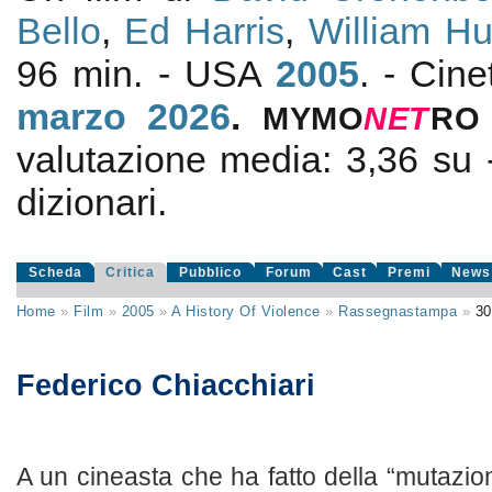
Bello
,
Ed Harris
,
William Hu
96 min. - USA
2005
. - Cin
marzo 2026
.
MYMO
NE
T
RO
valutazione media:
3,36
su
dizionari.
Scheda
Critica
Pubblico
Forum
Cast
Premi
News
Home
»
Film
»
2005
»
A History Of Violence
»
Rassegnastampa
»
30
Federico Chiacchiari
A un cineasta che ha fatto della “mutazio