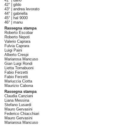
41° |
dario
42° |
gildo
43° |
andrea levorato
44° |
gabriella
45° |
hal 9000
46° |
manu
Rassegna stampa
Roberto Escobar
Roberto Nepoti
Valerio Caprara
Fulvia Caprara
Luigi Paini
Alberto Crespi
Mariarosa Mancuso
Gian Luigi Rondi
Lietta Tornabuoni
Fabio Ferzetti
Fabio Ferzetti
Mariuccia Ciotta
Maurizio Cabona
Rassegna stampa
Claudia Canziani
Liana Messina
Stefano Lusardi
Mauro Gervasini
Federico Chiacchiari
Mauro Gervasini
Mariarosa Mancuso