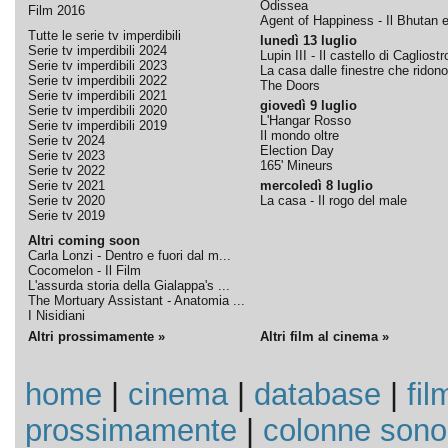
Odissea
Film 2016
Agent of Happiness - Il Bhutan e 
Tutte le serie tv imperdibili
lunedì 13 luglio
Serie tv imperdibili 2024
Lupin III - Il castello di Cagliostr
Serie tv imperdibili 2023
La casa dalle finestre che ridono
Serie tv imperdibili 2022
The Doors
Serie tv imperdibili 2021
giovedì 9 luglio
Serie tv imperdibili 2020
L'Hangar Rosso
Serie tv imperdibili 2019
Il mondo oltre
Serie tv 2024
Election Day
Serie tv 2023
165' Mineurs
Serie tv 2022
Serie tv 2021
mercoledì 8 luglio
Serie tv 2020
La casa - Il rogo del male
Serie tv 2019
Altri coming soon
Carla Lonzi - Dentro e fuori dal m...
Cocomelon - Il Film
L'assurda storia della Gialappa's ...
The Mortuary Assistant - Anatomia ...
I Nisidiani
Altri prossimamente »
Altri film al cinema »
home
|
cinema
|
database
|
fil
prossimamente
|
colonne sono