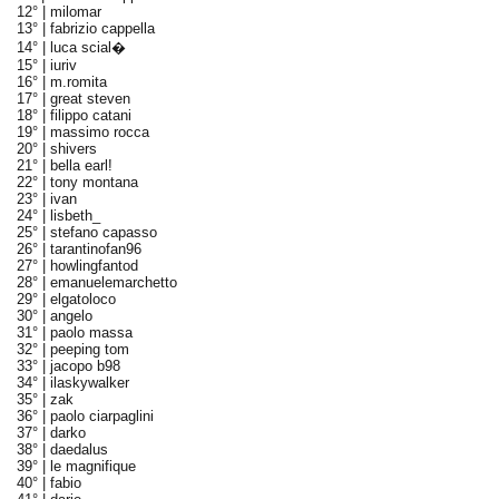
12° |
milomar
13° |
fabrizio cappella
14° |
luca scial�
15° |
iuriv
16° |
m.romita
17° |
great steven
18° |
filippo catani
19° |
massimo rocca
20° |
shivers
21° |
bella earl!
22° |
tony montana
23° |
ivan
24° |
lisbeth_
25° |
stefano capasso
26° |
tarantinofan96
27° |
howlingfantod
28° |
emanuelemarchetto
29° |
elgatoloco
30° |
angelo
31° |
paolo massa
32° |
peeping tom
33° |
jacopo b98
34° |
ilaskywalker
35° |
zak
36° |
paolo ciarpaglini
37° |
darko
38° |
daedalus
39° |
le magnifique
40° |
fabio