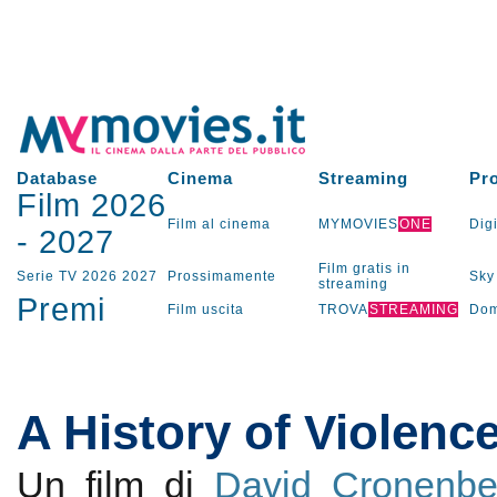
Database
Cinema
Streaming
Pr
Film 2026
Film al cinema
MYMOVIES
ONE
Digi
-
2027
Film gratis in
Serie TV
2026
2027
Prossimamente
Sky
streaming
Premi
Film uscita
TROVA
STREAMING
Dom
A History of Violenc
Un film di
David Cronenbe