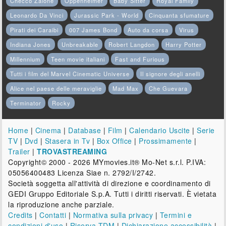
Checco Zalone
Oppenheimer
Baby Sitter
Royal Family
Leonardo Da Vinci
Jurassic Park - World
Cinquanta sfumature
Pirati dei Caraibi
007 James Bond
Auto da corsa
Virus
Indiana Jones
Unbreakable
Robert Langdon
Harry Potter
Millennium
Teen movie italiani
Fast and Furious
Tutti i film del Marvel Cinematic Universe
Il signore degli anelli
Alice nel paese delle meraviglie
Mad Max
Che Guevara
Terminator
Rocky
Home
|
Cinema
|
Database
|
Film
|
Calendario Uscite
|
Serie
TV
|
Dvd
|
Stasera in Tv
|
Box Office
|
Prossimamente
|
Trailer
|
TROVASTREAMING
Copyright© 2000 - 2026 MYmovies.it® Mo-Net s.r.l. P.IVA:
05056400483 Licenza Siae n. 2792/I/2742.
Società soggetta all'attività di direzione e coordinamento di
GEDI Gruppo Editoriale S.p.A. Tutti i diritti riservati. È vietata
la riproduzione anche parziale.
Credits
|
Contatti
|
Normativa sulla privacy
|
Termini e
condizioni d'uso
|
Riserva TDM
|
Dichiarazione accessibilità
|