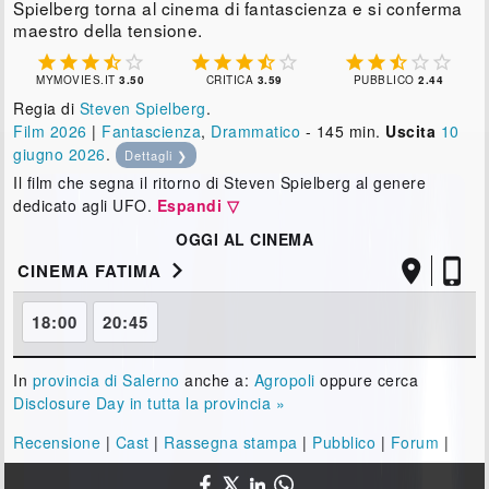
Spielberg torna al cinema di fantascienza e si conferma
maestro della tensione.















MYMOVIES.IT
3.50
CRITICA
3.59
PUBBLICO
2.44
Regia di
Steven Spielberg
.
Film 2026
|
Fantascienza
,
Drammatico
- 145 min.
Uscita
10
giugno 2026
.
Dettagli ❯
Il film che segna il ritorno di Steven Spielberg al genere
dedicato agli UFO.
Espandi ▽
OGGI AL CINEMA



CINEMA FATIMA
18:00
20:45
In
provincia di Salerno
anche a:
Agropoli
oppure cerca
Disclosure Day in tutta la provincia »
Recensione
|
Cast
|
Rassegna stampa
|
Pubblico
|
Forum
|