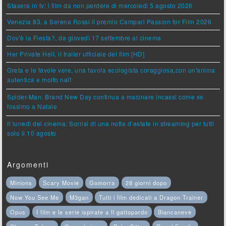
Stasera in tv: i film da non perdere di mercoledì 5 agosto 2026
Venezia 83, a Serena Rossi il premio Campari Passion for Film 2026
Dov'è la Fiesta?, da giovedì 17 settembre al cinema
Her Private Hell, il trailer ufficiale del film [HD]
Greta e le favole vere, una favola ecologista coraggiosa,con un'anima
autentica e molto naïf
Spider-Man: Brand New Day continua a macinare incassi come se
fossimo a Natale
Il lunedì del cinema: Sorrisi di una notte d’estate in streaming per tutti
solo il 10 agosto
Argomenti
Minions
Scary Movie
Gomorra
28 giorni dopo
Now You See Me
M3gan
Tutti i film dedicati a Dragon Trainer
Opus
I film e le serie ispirate a Il gattopardo
Biancaneve