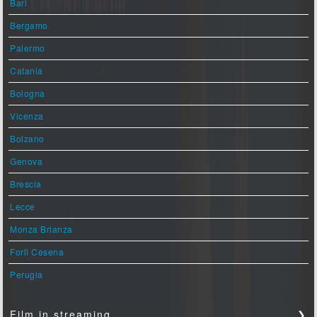
Bari
Bergamo
Palermo
Catania
Bologna
Vicenza
Bolzano
Genova
Brescia
Lecce
Monza Brianza
Forlì Cesena
Perugia
Film in streaming
❯