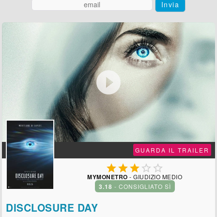
Invia

GUARDA IL TRAILER





MYMONETRO
- GIUDIZIO MEDIO
3.18
- CONSIGLIATO SÌ
DISCLOSURE DAY