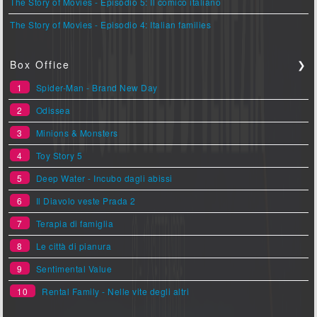
The Story of Movies - Episodio 5: Il comico italiano
The Story of Movies - Episodio 4: Italian families
Box Office
❯
1
Spider-Man - Brand New Day
2
Odissea
3
Minions & Monsters
4
Toy Story 5
5
Deep Water - Incubo dagli abissi
6
Il Diavolo veste Prada 2
7
Terapia di famiglia
8
Le città di pianura
9
Sentimental Value
10
Rental Family - Nelle vite degli altri