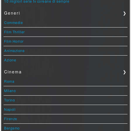
10 migliori serie tv coreane di sempre
Generi
❯
Commedie
Film Thriller
Film Horror
Animazione
Azione
Cinema
❯
Roma
Milano
Torino
Napoli
Firenze
Bergamo