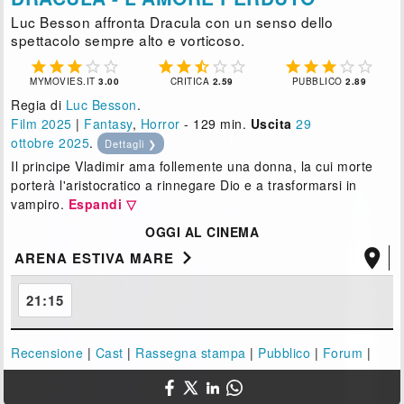
Luc Besson affronta Dracula con un senso dello
spettacolo sempre alto e vorticoso.















MYMOVIES.IT
3.00
CRITICA
2.59
PUBBLICO
2.89
Regia di
Luc Besson
.
Film 2025
|
Fantasy
,
Horror
- 129 min.
Uscita
29
ottobre 2025
.
Dettagli ❯
Il principe Vladimir ama follemente una donna, la cui morte
porterà l'aristocratico a rinnegare Dio e a trasformarsi in
vampiro.
Espandi ▽
OGGI AL CINEMA


ARENA ESTIVA MARE
21:15
Recensione
|
Cast
|
Rassegna stampa
|
Pubblico
|
Forum
|