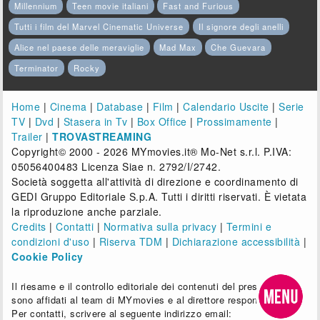
Millennium
Teen movie italiani
Fast and Furious
Tutti i film del Marvel Cinematic Universe
Il signore degli anelli
Alice nel paese delle meraviglie
Mad Max
Che Guevara
Terminator
Rocky
Home
|
Cinema
|
Database
|
Film
|
Calendario Uscite
|
Serie
TV
|
Dvd
|
Stasera in Tv
|
Box Office
|
Prossimamente
|
Trailer
|
TROVASTREAMING
Copyright© 2000 - 2026 MYmovies.it® Mo-Net s.r.l. P.IVA:
05056400483 Licenza Siae n. 2792/I/2742.
Società soggetta all'attività di direzione e coordinamento di
GEDI Gruppo Editoriale S.p.A. Tutti i diritti riservati. È vietata
la riproduzione anche parziale.
Credits
|
Contatti
|
Normativa sulla privacy
|
Termini e
condizioni d'uso
|
Riserva TDM
|
Dichiarazione accessibilità
|
Cookie Policy
Il riesame e il controllo editoriale dei contenuti del presente sito
sono affidati al team di MYmovies e al direttore responsabile.
Per contatti, scrivere al seguente indirizzo email: