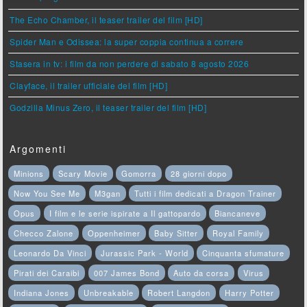
The Echo Chamber, il teaser trailer del film [HD]
Spider Man e Odissea: la super coppia continua a correre
Stasera in tv: i film da non perdere di sabato 8 agosto 2026
Clayface, il trailer ufficiale del film [HD]
Godzilla Minus Zero, il teaser trailer del film [HD]
Argomenti
Minions
Scary Movie
Gomorra
28 giorni dopo
Now You See Me
M3gan
Tutti i film dedicati a Dragon Trainer
Opus
I film e le serie ispirate a Il gattopardo
Biancaneve
Checco Zalone
Oppenheimer
Baby Sitter
Royal Family
Leonardo Da Vinci
Jurassic Park - World
Cinquanta sfumature
Pirati dei Caraibi
007 James Bond
Auto da corsa
Virus
Indiana Jones
Unbreakable
Robert Langdon
Harry Potter