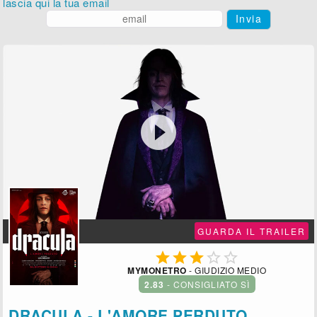
lascia qui la tua email
Invia

GUARDA IL TRAILER





MYMONETRO
- GIUDIZIO MEDIO
2.83
- CONSIGLIATO SÌ
DRACULA - L'AMORE PERDUTO