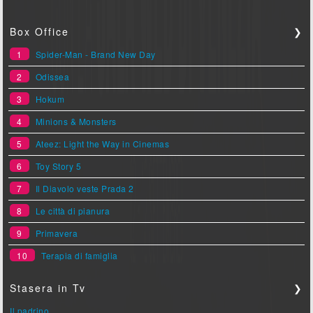
Box Office
❯
1
Spider-Man - Brand New Day
2
Odissea
3
Hokum
4
Minions & Monsters
5
Ateez: Light the Way in Cinemas
6
Toy Story 5
7
Il Diavolo veste Prada 2
8
Le città di pianura
9
Primavera
10
Terapia di famiglia
Stasera in Tv
❯
Il padrino