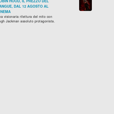
OBIN HOOD, IL PREZZO DEL
ANGUE, DAL 12 AGOSTO AL
INEMA
a visionaria rilettura del mito con
ugh Jackman assoluto protagonista.
THE EQUALIZER - IL VENDICATORE
ione
,
Thriller
- (
USA
-
2014
), 131 min.




Scheda »