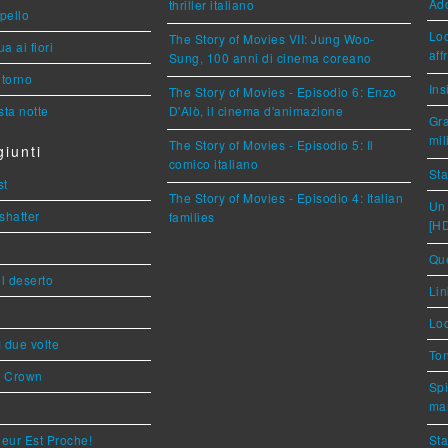
Ad
thriller italiano
ppello
Loc
The Story of Movies VII: Jung Woo-
a ai fiori
aff
Sung, 100 anni di cinema coreano
torno
Ins
The Story of Movies - Episodio 6: Enzo
ta notte
D'Alò, il cinema d'animazione
Gra
mil
The Story of Movies - Episodio 5: Il
iunti
comico italiano
Sta
st
The Story of Movies - Episodio 4: Italian
Un 
shatter
families
[H
Que
l deserto
Lin
Loc
ì due volte
Ton
s Crown
Spi
mar
eur Est Proche!
Sta