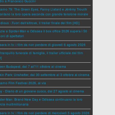
dio a Francesco Guccini
arno 79: The Green Eyes, Fanny Liatard e Jérémy Trouilh
rontano la loro opera seconda con grande tensione morale
idious - Fuori dall'altrove, il trailer finale del film [HD]
zie a Spider-Man e Odissea il box office 2026 supera i 50
ioni di spettatori
sera in tv: i film da non perdere di giovedì 6 agosto 2026
tranquillo funerale di famiglia, il trailer ufficiale del film
D]
en Budapest, dal 7 all'11 ottobre al cinema
kin Park: Unshatter, dal 30 settembre al 3 ottobre al cinema
arno Film Festival 2026, al via
y - Diario di un giovane cuoco, dal 27 agosto al cinema
der-Man: Brand New Day e Odissea continuano la loro
cia multimilionaria
sera in tv: i film da non perdere di mercoledì 5 agosto 2026