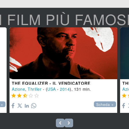
I FILM PIÙ FAMOS
THE EQUALIZER - IL VENDICATORE
TH
Azione
,
Thriller
- (
USA
-
2014
), 131 min.
Azi






 »
Scheda »