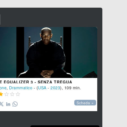
I
E EQUALIZER 3 - SENZA TREGUA
WAR MAGI
one
,
Drammatico
- (
USA
-
2023
), 109 min.
Guerra
,
Biog





Scheda »