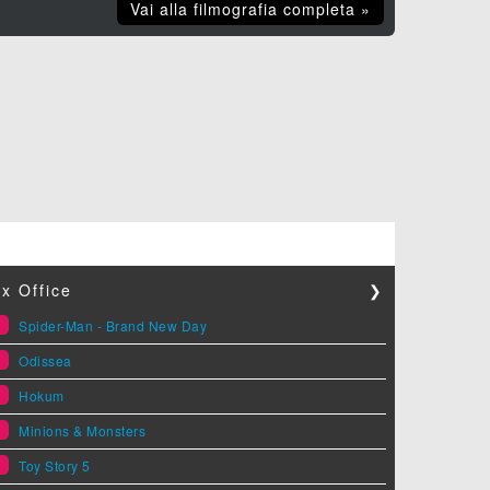
Vai alla filmografia completa »
x Office
❯
1
Spider-Man - Brand New Day
2
Odissea
3
Hokum
4
Minions & Monsters
5
Toy Story 5