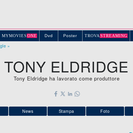
Dvd
Poster
MYMOVIE
S
ONE
TROV
A
STREAMING
ogle »
TONY ELDRIDGE
Tony Eldridge ha lavorato come produttore
News
Stampa
Foto