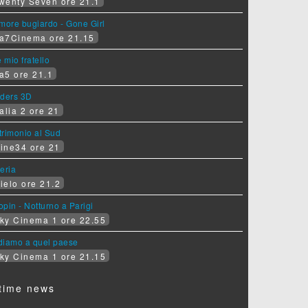
wenty Seven ore 21.1
more bugiardo - Gone Girl
a7Cinema ore 21.15
e mio fratello
a5 ore 21.1
iders 3D
alia 2 ore 21
rimonio al Sud
ine34 ore 21
eria
ielo ore 21.2
pin - Notturno a Parigi
ky Cinema 1 ore 22.55
diamo a quel paese
ky Cinema 1 ore 21.15
time news