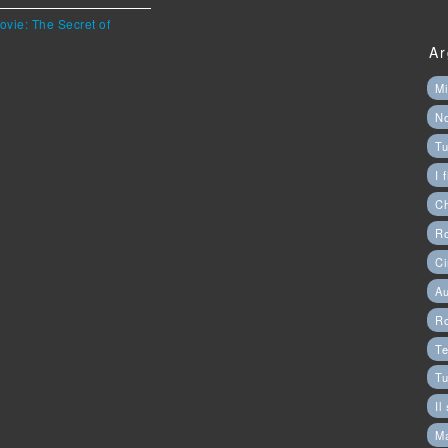
ovie: The Secret of
Ar
Mi
N
Tu
I 
C
Ro
Ci
Au
R
Te
Tu
Il
M