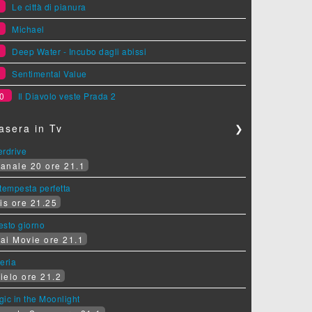
6
Le città di pianura
7
Michael
8
Deep Water - Incubo dagli abissi
9
Sentimental Value
0
Il Diavolo veste Prada 2
asera in Tv
❯
erdrive
anale 20 ore 21.1
tempesta perfetta
is ore 21.25
sesto giorno
ai Movie ore 21.1
eria
ielo ore 21.2
ic in the Moonlight