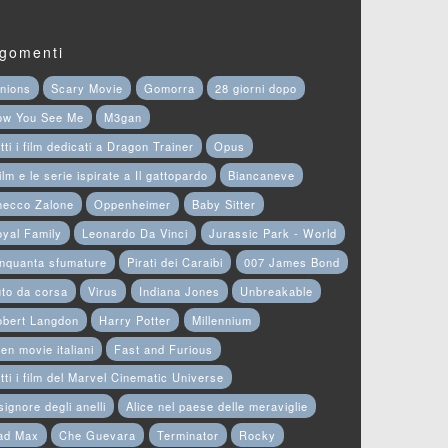
gomenti
nions
Scary Movie
Gomorra
28 giorni dopo
ow You See Me
M3gan
tti i film dedicati a Dragon Trainer
Opus
film e le serie ispirate a Il gattopardo
Biancaneve
hecco Zalone
Oppenheimer
Baby Sitter
yal Family
Leonardo Da Vinci
Jurassic Park - World
nquanta sfumature
Pirati dei Caraibi
007 James Bond
to da corsa
Virus
Indiana Jones
Unbreakable
obert Langdon
Harry Potter
Millennium
en movie italiani
Fast and Furious
tti i film del Marvel Cinematic Universe
 signore degli anelli
Alice nel paese delle meraviglie
ad Max
Che Guevara
Terminator
Rocky