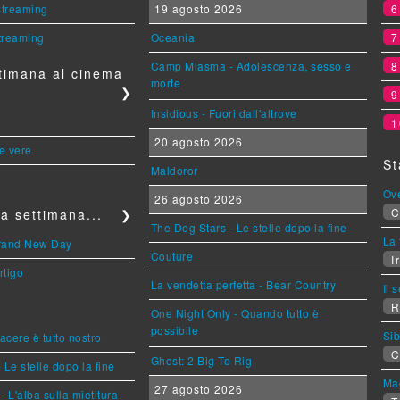
 streaming
19 agosto 2026
streaming
Oceania
Camp Miasma - Adolescenza, sesso e
timana al cinema
morte
❯
Insidious - Fuori dall'altrove
1
20 agosto 2026
le vere
St
Maldoror
Ov
26 agosto 2026
C
a settimana...
❯
The Dog Stars - Le stelle dopo la fine
La 
Brand New Day
Couture
Ir
rtigo
La vendetta perfetta - Bear Country
Il 
R
One Night Only - Quando tutto è
possibile
Sib
piacere è tutto nostro
C
Ghost: 2 Big To Rig
 Le stelle dopo la fine
Mag
27 agosto 2026
L'alba sulla mietitura