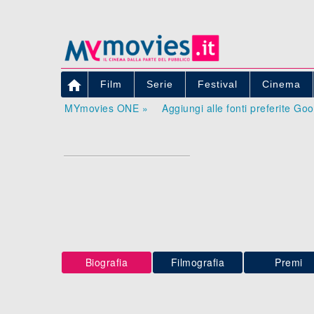

Film
Serie
Festival
Cinema
MYmovies ONE »
Aggiungi alle fonti preferite Go
Biografia
Filmografia
Premi