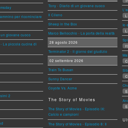
T
Tony - Diario di un giovane cuoco
omsday
L'a
Il Cileno
L
cammino per ricominciare
Sheep in the Box
Io 
L
Marco Bellocchio - La porta della realtà
i un giovane cuoco
Sp
28 agosto 2026
- La piccola cucina di
It
Terminator 2 - Il giorno del giudizio
Mat
02 settembre 2026
C
Train To Busan
Sib
C
Sunny Dancer
Cho
Coyote Vs. Acme
S
esimi 2
The Story of Movies
An
S
The Story of Movies - Episodio IX:
Calcio e campioni
Ul
ud
The Story of Movies - Episodio 8: Il