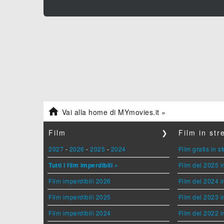

Vai alla home di MYmovies.it »
Film
❯
Film in st
2027
-
2026
-
2025
-
2024
Film gratis in 
Tutti i film imperdibili »
Film del 2025 i
Film imperdibili 2026
Film del 2024 i
Film imperdibili 2025
Film del 2023 i
Film imperdibili 2024
Film del 2022 i