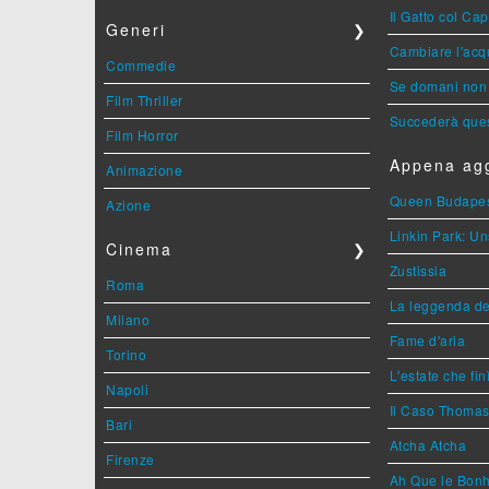
Il Gatto col Ca
Generi
❯
Cambiare l'acqu
Commedie
Se domani non 
Film Thriller
Succederà ques
Film Horror
Appena agg
Animazione
Queen Budape
Azione
Linkin Park: Un
Cinema
❯
Zustissia
Roma
La leggenda de
Milano
Fame d'aria
Torino
L'estate che fin
Napoli
Il Caso Thoma
Bari
Atcha Atcha
Firenze
Ah Que le Bonh