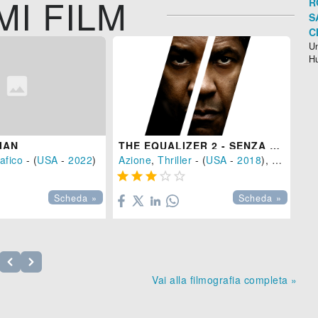
MI FILM
R
S
C
Un
H
IAN
THE EQUALIZER 2 - SENZA PERDONO
afico
- (
USA
-
2022
)
Azione
,
Thriller
- (
USA
-
2018
), 121 min.
Az






Scheda »
Scheda »
Vai alla filmografia completa »