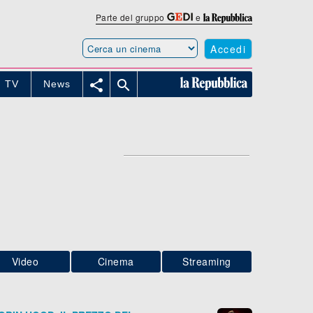
Parte del gruppo
e
Accedi


TV
News
Video
Cinema
Streaming