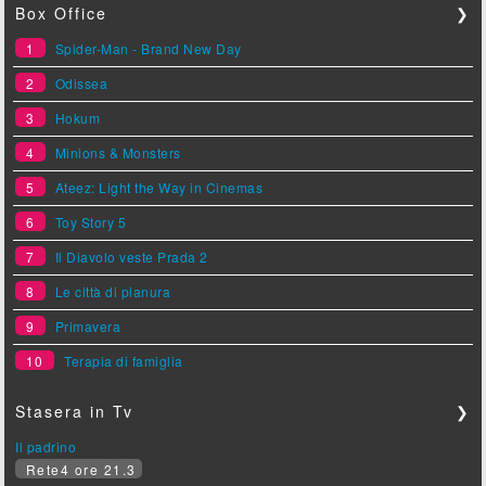
Box Office
❯
1
Spider-Man - Brand New Day
2
Odissea
3
Hokum
4
Minions & Monsters
5
Ateez: Light the Way in Cinemas
6
Toy Story 5
7
Il Diavolo veste Prada 2
8
Le città di pianura
9
Primavera
10
Terapia di famiglia
Stasera in Tv
❯
Il padrino
Rete4 ore 21.3