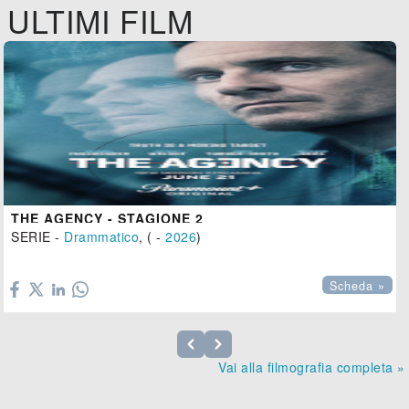
ULTIMI FILM
THE AGENCY - STAGIONE 2
SERIE -
Drammatico
, ( -
2026
)

Scheda »
Vai alla filmografia completa »