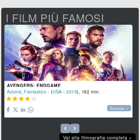
I FILM PIÙ FAMOSI
AVENGERS: ENDGAME
Azione
,
Fantastico
- (
USA
-
2019
), 182 min.





Scheda »
Vai alla filmografia completa »