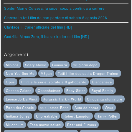
Spider Man e Odissea: la super coppia continua a correre
Stasera in tv: i film da non perdere di sabato 8 agosto 2026
Clayface, il trailer ufficiale del film [HD]
Godzilla Minus Zero, il teaser trailer del film [HD]
Argomenti
Minions
Scary Movie
Gomorra
28 giorni dopo
Now You See Me
M3gan
Tutti i film dedicati a Dragon Trainer
Opus
I film e le serie ispirate a Il gattopardo
Biancaneve
Checco Zalone
Oppenheimer
Baby Sitter
Royal Family
Leonardo Da Vinci
Jurassic Park - World
Cinquanta sfumature
Pirati dei Caraibi
007 James Bond
Auto da corsa
Virus
Indiana Jones
Unbreakable
Robert Langdon
Harry Potter
Millennium
Teen movie italiani
Fast and Furious