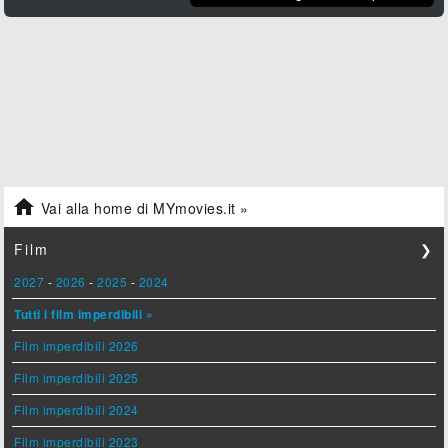

Vai alla home di MYmovies.it »
Film
❯
2027
-
2026
-
2025
-
2024
Tutti i film imperdibili »
Film imperdibili 2026
Film imperdibili 2025
Film imperdibili 2024
Film imperdibili 2023