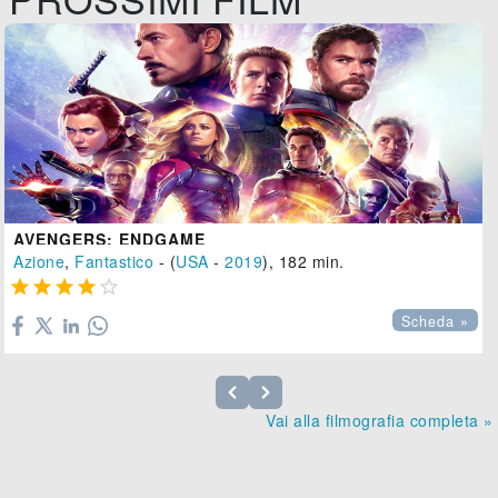
AVENGERS: ENDGAME
Azione
,
Fantastico
- (
USA
-
2019
), 182 min.





Scheda »
Vai alla filmografia completa »