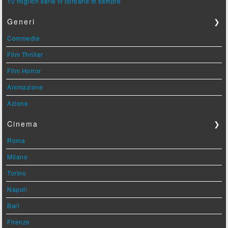
10 migliori serie tv coreane di sempre
Generi
❯
Commedie
Film Thriller
Film Horror
Animazione
Azione
Cinema
❯
Roma
Milano
Torino
Napoli
Bari
Firenze