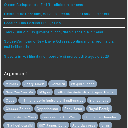
Queen Budapest, dal 7 all'11 ottobre al cinema
Linkin Park: Unshatter, dal 30 settembre al 3 ottobre al cinema
Locarno Film Festival 2026, al via
Tony - Diario di un giovane cuoco, dal 27 agosto al cinema
Spider-Man: Brand New Day e Odissea continuano la loro marcia
multimilionaria
Stasera in tv: i film da non perdere di mercoledì 5 agosto 2026
Argomenti
Minions
Scary Movie
Gomorra
28 giorni dopo
Now You See Me
M3gan
Tutti i film dedicati a Dragon Trainer
Opus
I film e le serie ispirate a Il gattopardo
Biancaneve
Checco Zalone
Oppenheimer
Baby Sitter
Royal Family
Leonardo Da Vinci
Jurassic Park - World
Cinquanta sfumature
Pirati dei Caraibi
007 James Bond
Auto da corsa
Virus