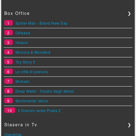
Box Office
❯
1
Spider-Man - Brand New Day
2
Odissea
3
Hokum
4
Minions & Monsters
5
Toy Story 5
6
Le città di pianura
7
Michael
8
Deep Water - Incubo dagli abissi
9
Sentimental Value
10
Il Diavolo veste Prada 2
Stasera in Tv
❯
Overdrive