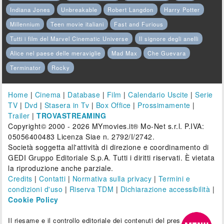
Indiana Jones
Unbreakable
Robert Langdon
Harry Potter
Millennium
Teen movie italiani
Fast and Furious
Tutti i film del Marvel Cinematic Universe
Il signore degli anelli
Alice nel paese delle meraviglie
Mad Max
Che Guevara
Terminator
Rocky
Home
|
Cinema
|
Database
|
Film
|
Calendario Uscite
|
Serie
TV
|
Dvd
|
Stasera in Tv
|
Box Office
|
Prossimamente
|
Trailer
|
TROVASTREAMING
Copyright© 2000 - 2026 MYmovies.it® Mo-Net s.r.l. P.IVA:
05056400483 Licenza Siae n. 2792/I/2742.
Società soggetta all'attività di direzione e coordinamento di
GEDI Gruppo Editoriale S.p.A. Tutti i diritti riservati. È vietata
la riproduzione anche parziale.
Credits
|
Contatti
|
Normativa sulla privacy
|
Termini e
condizioni d'uso
|
Riserva TDM
|
Dichiarazione accessibilità
|
Cookie Policy
Il riesame e il controllo editoriale dei contenuti del presente sito