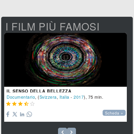
I FILM PIÙ FAMOSI
IL SENSO DELLA BELLEZZA
Documentario
, (
Svizzera
,
Italia
-
2017
), 75 min.





Scheda »