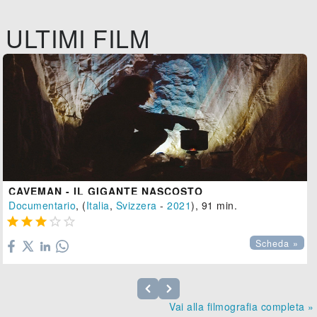
ULTIMI FILM
CAVEMAN - IL GIGANTE NASCOSTO
Documentario
, (
Italia
,
Svizzera
-
2021
), 91 min.





Scheda »
Vai alla filmografia completa »