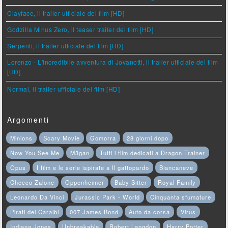
Clayface, il trailer ufficiale del film [HD]
Godzilla Minus Zero, il teaser trailer del film [HD]
Serpenti, il trailer ufficiale del film [HD]
Lorenzo - L'incredibile avventura di Jovanotti, il trailer ufficiale del film
[HD]
Normal, il trailer ufficiale del film [HD]
Argomenti
Minions
Scary Movie
Gomorra
28 giorni dopo
Now You See Me
M3gan
Tutti i film dedicati a Dragon Trainer
Opus
I film e le serie ispirate a Il gattopardo
Biancaneve
Checco Zalone
Oppenheimer
Baby Sitter
Royal Family
Leonardo Da Vinci
Jurassic Park - World
Cinquanta sfumature
Pirati dei Caraibi
007 James Bond
Auto da corsa
Virus
Indiana Jones
Unbreakable
Robert Langdon
Harry Potter