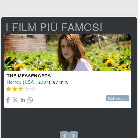
I FILM PIÙ FAMOSI
THE MESSENGERS
Horror
, (
USA
-
2007
), 87 min.





Scheda »