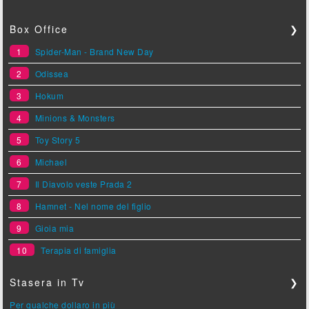
Box Office
❯
1
Spider-Man - Brand New Day
2
Odissea
3
Hokum
4
Minions & Monsters
5
Toy Story 5
6
Michael
7
Il Diavolo veste Prada 2
8
Hamnet - Nel nome del figlio
9
Gioia mia
10
Terapia di famiglia
Stasera in Tv
❯
Per qualche dollaro in più