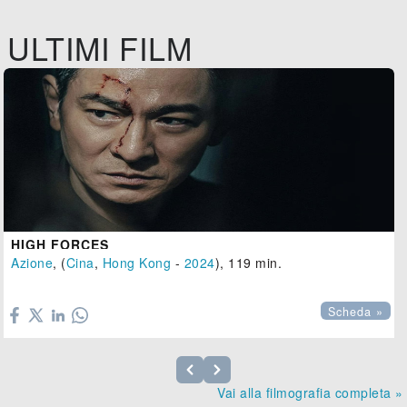
ULTIMI FILM
HIGH FORCES
Azione
, (
Cina
,
Hong Kong
-
2024
), 119 min.

Scheda »
Vai alla filmografia completa »