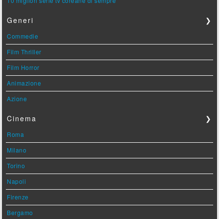
10 migliori serie tv coreane di sempre
Generi
❯
Commedie
Film Thriller
Film Horror
Animazione
Azione
Cinema
❯
Roma
Milano
Torino
Napoli
Firenze
Bergamo