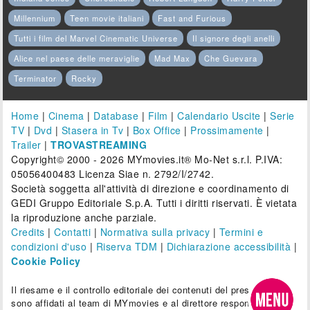
Millennium
Teen movie italiani
Fast and Furious
Tutti i film del Marvel Cinematic Universe
Il signore degli anelli
Alice nel paese delle meraviglie
Mad Max
Che Guevara
Terminator
Rocky
Home
|
Cinema
|
Database
|
Film
|
Calendario Uscite
|
Serie
TV
|
Dvd
|
Stasera in Tv
|
Box Office
|
Prossimamente
|
Trailer
|
TROVASTREAMING
Copyright© 2000 - 2026 MYmovies.it® Mo-Net s.r.l. P.IVA:
05056400483 Licenza Siae n. 2792/I/2742.
Società soggetta all'attività di direzione e coordinamento di
GEDI Gruppo Editoriale S.p.A. Tutti i diritti riservati. È vietata
la riproduzione anche parziale.
Credits
|
Contatti
|
Normativa sulla privacy
|
Termini e
condizioni d'uso
|
Riserva TDM
|
Dichiarazione accessibilità
|
Cookie Policy
Il riesame e il controllo editoriale dei contenuti del presente sito
sono affidati al team di MYmovies e al direttore responsabile.