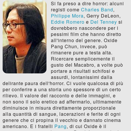
Si fa preso a dire horror: alcuni
registi come
Charles Band
,
Philippe Mora
, Gerry DeLeon,
Eddie Romero
e
Del Tenney
si
dovrebbero nascondere per i
pessimi film che hanno diretto
all'interno del genere. Oxide
Pang Chun, invece, può
rimanere pure a testa alta.
Ricercare semplicemente il
gusto del Macabro, a volte può
portare a risultati schifosi e
assurdi, lontanissimi dalla
delirante paura dell'horror. Ci vuole qualcosa di più
per conferire a una storia uno spessore di un certo
rilievo. Il valore del racconto e delle immagini, e
non sono il solo eretico ad affermarlo, ultimamente
diminuisce in misura direttamente proporzionale
alla quantità di sangue, lacerazioni e ferite di ogni
genere che ci propina il vecchio e dannato cinema
americano. E i fratelli
Pang
, di cui Oxide è il