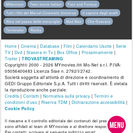
Millennium
Teen movie italiani
Fast and Furious
Tutti i film del Marvel Cinematic Universe
Il signore degli anelli
Alice nel paese delle meraviglie
Mad Max
Che Guevara
Terminator
Rocky
Home
|
Cinema
|
Database
|
Film
|
Calendario Uscite
|
Serie
TV
|
Dvd
|
Stasera in Tv
|
Box Office
|
Prossimamente
|
Trailer
|
TROVASTREAMING
Copyright© 2000 - 2026 MYmovies.it® Mo-Net s.r.l. P.IVA:
05056400483 Licenza Siae n. 2792/I/2742.
Società soggetta all'attività di direzione e coordinamento di
GEDI Gruppo Editoriale S.p.A. Tutti i diritti riservati. È vietata
la riproduzione anche parziale.
Credits
|
Contatti
|
Normativa sulla privacy
|
Termini e
condizioni d'uso
|
Riserva TDM
|
Dichiarazione accessibilità
|
Cookie Policy
Il riesame e il controllo editoriale dei contenuti del presente sito
sono affidati al team di MYmovies e al direttore responsabile.
Per contatti, scrivere al seguente indirizzo email: