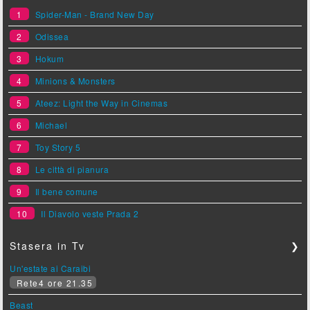
1
Spider-Man - Brand New Day
2
Odissea
3
Hokum
4
Minions & Monsters
5
Ateez: Light the Way in Cinemas
6
Michael
7
Toy Story 5
8
Le città di pianura
9
Il bene comune
10
Il Diavolo veste Prada 2
Stasera in Tv
❯
Un'estate ai Caraibi
Rete4 ore 21.35
Beast