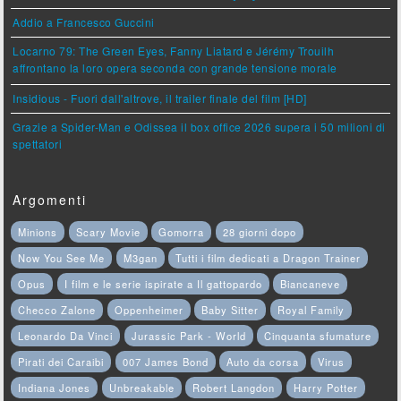
Addio a Francesco Guccini
Locarno 79: The Green Eyes, Fanny Liatard e Jérémy Trouilh
affrontano la loro opera seconda con grande tensione morale
Insidious - Fuori dall'altrove, il trailer finale del film [HD]
Grazie a Spider-Man e Odissea il box office 2026 supera i 50 milioni di
spettatori
Argomenti
Minions
Scary Movie
Gomorra
28 giorni dopo
Now You See Me
M3gan
Tutti i film dedicati a Dragon Trainer
Opus
I film e le serie ispirate a Il gattopardo
Biancaneve
Checco Zalone
Oppenheimer
Baby Sitter
Royal Family
Leonardo Da Vinci
Jurassic Park - World
Cinquanta sfumature
Pirati dei Caraibi
007 James Bond
Auto da corsa
Virus
Indiana Jones
Unbreakable
Robert Langdon
Harry Potter