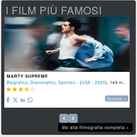
I FILM PIÙ FAMOSI
MARTY SUPREME
Biografico
,
Drammatico
,
Sportivo
- (
USA
-
2025
), 149 min.





Scheda »
Vai alla filmografia completa »