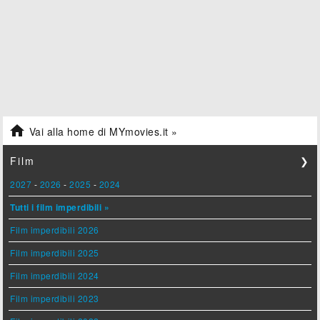

Vai alla home di MYmovies.it »
Film
❯
2027
-
2026
-
2025
-
2024
Tutti i film imperdibili »
Film imperdibili 2026
Film imperdibili 2025
Film imperdibili 2024
Film imperdibili 2023