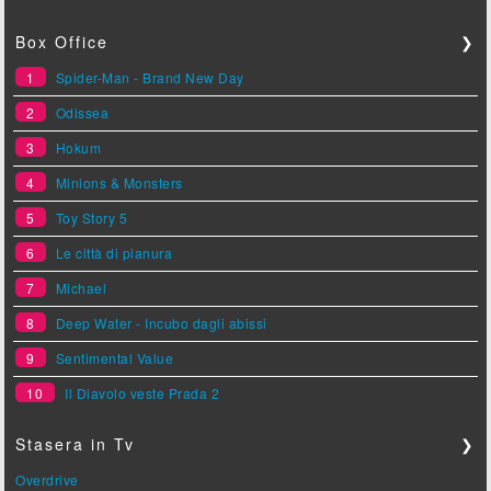
Box Office
❯
1
Spider-Man - Brand New Day
2
Odissea
3
Hokum
4
Minions & Monsters
5
Toy Story 5
6
Le città di pianura
7
Michael
8
Deep Water - Incubo dagli abissi
9
Sentimental Value
10
Il Diavolo veste Prada 2
Stasera in Tv
❯
Overdrive