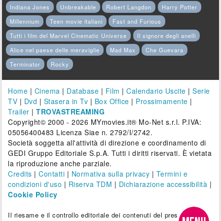
Indiana Jones
Unbreakable
Robert Langdon
Harry Potter
Millennium
Teen movie italiani
Fast and Furious
Tutti i film del Marvel Cinematic Universe
Il signore degli anelli
Alice nel paese delle meraviglie
Mad Max
Che Guevara
Terminator
Rocky
Home
|
Cinema
|
Database
|
Film
|
Calendario Uscite
|
Serie
TV
|
Dvd
|
Stasera in Tv
|
Box Office
|
Prossimamente
|
Trailer
|
TROVASTREAMING
Copyright© 2000 - 2026 MYmovies.it® Mo-Net s.r.l. P.IVA:
05056400483 Licenza Siae n. 2792/I/2742.
Società soggetta all'attività di direzione e coordinamento di
GEDI Gruppo Editoriale S.p.A. Tutti i diritti riservati. È vietata
la riproduzione anche parziale.
Credits
|
Contatti
|
Normativa sulla privacy
|
Termini e
condizioni d'uso
|
Riserva TDM
|
Dichiarazione accessibilità
|
Cookie Policy
Il riesame e il controllo editoriale dei contenuti del presente sito