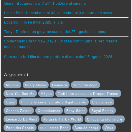
Queen Budapest, dal 7 all'11 ottobre al cinema
Linkin Park: Unshatter, dal 30 settembre al 3 ottobre al cinema
Locarno Film Festival 2026, al via
Tony - Diario di un giovane cuoco, dal 27 agosto al cinema
Spider-Man: Brand New Day e Odissea continuano la loro marcia
multimilionaria
Stasera in tv: i film da non perdere di mercoledì 5 agosto 2026
Argomenti
Minions
Scary Movie
Gomorra
28 giorni dopo
Now You See Me
M3gan
Tutti i film dedicati a Dragon Trainer
Opus
I film e le serie ispirate a Il gattopardo
Biancaneve
Checco Zalone
Oppenheimer
Baby Sitter
Royal Family
Leonardo Da Vinci
Jurassic Park - World
Cinquanta sfumature
Pirati dei Caraibi
007 James Bond
Auto da corsa
Virus