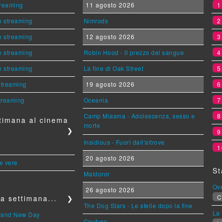
streaming
11 agosto 2026
n streaming
Nimrods
n streaming
12 agosto 2026
n streaming
Robin Hood - Il prezzo del sangue
n streaming
La fine di Oak Street
 streaming
19 agosto 2026
streaming
Oceania
Camp Miasma - Adolescenza, sesso e
timana al cinema
morte
❯
Insidious - Fuori dall'altrove
1
20 agosto 2026
le vere
St
Maldoror
Ov
26 agosto 2026
C
a settimana...
❯
The Dog Stars - Le stelle dopo la fine
La 
Brand New Day
Couture