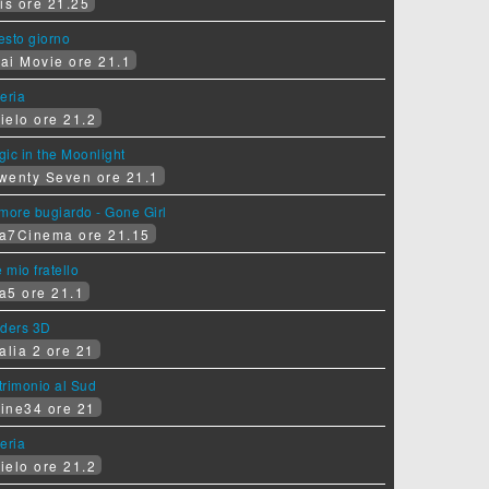
is ore 21.25
sesto giorno
ai Movie ore 21.1
eria
ielo ore 21.2
ic in the Moonlight
wenty Seven ore 21.1
more bugiardo - Gone Girl
a7Cinema ore 21.15
e mio fratello
a5 ore 21.1
iders 3D
alia 2 ore 21
rimonio al Sud
ine34 ore 21
eria
ielo ore 21.2