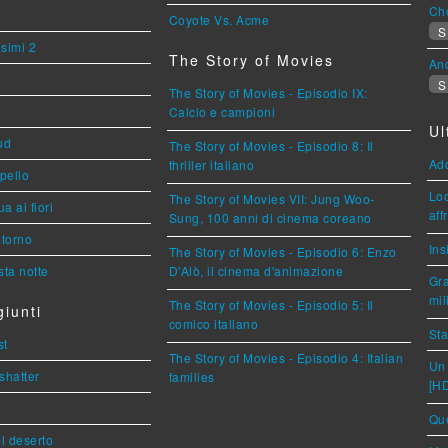
Cho
Coyote Vs. Acme
S
esimi 2
The Story of Movies
An
S
The Story of Movies - Episodio IX:
Calcio e campioni
Ul
ud
The Story of Movies - Episodio 8: Il
Ad
thriller italiano
ppello
Loc
The Story of Movies VII: Jung Woo-
a ai fiori
aff
Sung, 100 anni di cinema coreano
torno
Ins
The Story of Movies - Episodio 6: Enzo
ta notte
D'Alò, il cinema d'animazione
Gra
mil
The Story of Movies - Episodio 5: Il
iunti
comico italiano
Sta
st
The Story of Movies - Episodio 4: Italian
Un 
shatter
families
[H
Que
l deserto