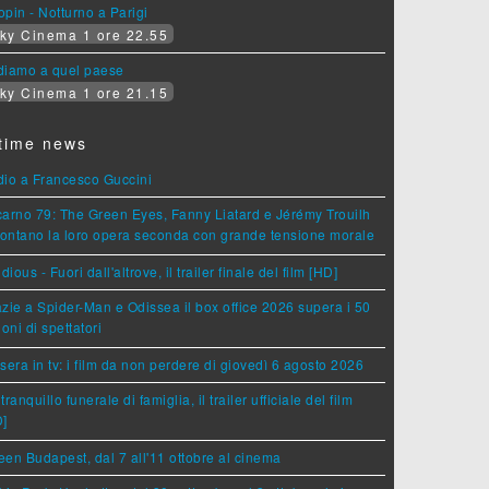
pin - Notturno a Parigi
ky Cinema 1 ore 22.55
diamo a quel paese
ky Cinema 1 ore 21.15
time news
dio a Francesco Guccini
arno 79: The Green Eyes, Fanny Liatard e Jérémy Trouilh
rontano la loro opera seconda con grande tensione morale
idious - Fuori dall'altrove, il trailer finale del film [HD]
zie a Spider-Man e Odissea il box office 2026 supera i 50
ioni di spettatori
sera in tv: i film da non perdere di giovedì 6 agosto 2026
tranquillo funerale di famiglia, il trailer ufficiale del film
D]
en Budapest, dal 7 all'11 ottobre al cinema