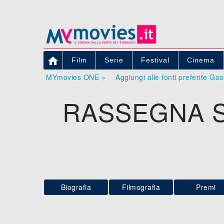

Film
Serie
Festival
Cinema
MYmovies ONE »
Aggiungi alle fonti preferite Go
RASSEGNA S
Biografia
Filmografia
Premi