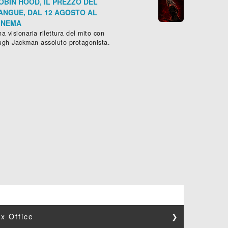
OBIN HOOD, IL PREZZO DEL
ANGUE, DAL 12 AGOSTO AL
INEMA
a visionaria rilettura del mito con
ugh Jackman assoluto protagonista.
x Office
❯