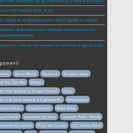
kin Park: Unshatter, dal 30 settembre al 3 ottobre al cinema
arno Film Festival 2026, al via
y - Diario di un giovane cuoco, dal 27 agosto al cinema
der-Man: Brand New Day e Odissea continuano la loro
cia multimilionaria
sera in tv: i film da non perdere di mercoledì 5 agosto 2026
gomenti
nions
Scary Movie
Gomorra
28 giorni dopo
ow You See Me
M3gan
tti i film dedicati a Dragon Trainer
Opus
film e le serie ispirate a Il gattopardo
Biancaneve
hecco Zalone
Oppenheimer
Baby Sitter
yal Family
Leonardo Da Vinci
Jurassic Park - World
nquanta sfumature
Pirati dei Caraibi
007 James Bond