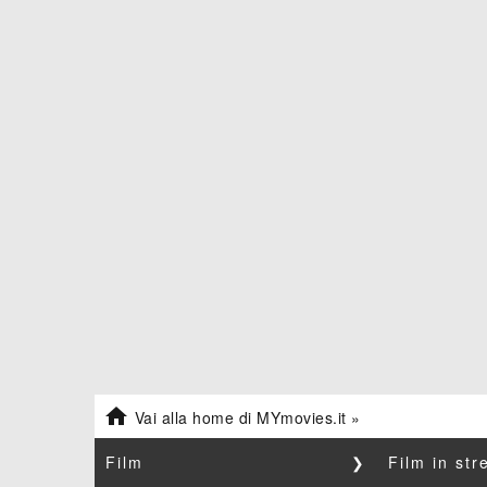

Vai alla home di MYmovies.it »
Film
❯
Film in st