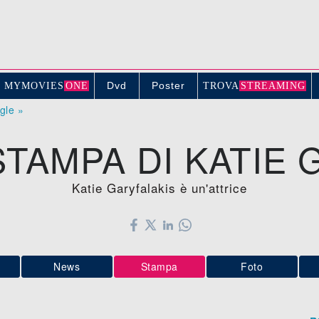
Dvd
Poster
MYMOVIE
S
ONE
TROV
A
STREAMING
ogle »
TAMPA DI KATIE 
Katie Garyfalakis è un'attrice
News
Stampa
Foto