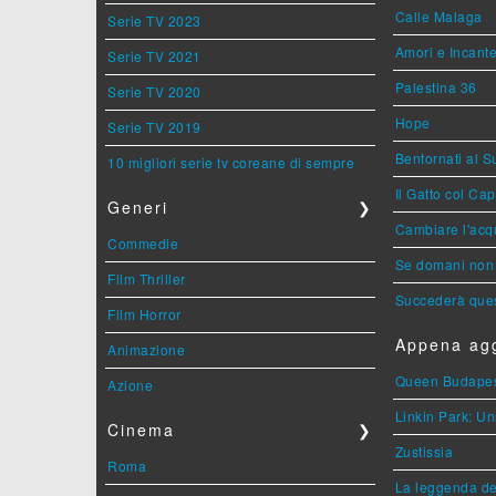
Calle Malaga
Serie TV 2023
Amori e Incant
Serie TV 2021
Palestina 36
Serie TV 2020
Hope
Serie TV 2019
Bentornati al S
10 migliori serie tv coreane di sempre
Il Gatto col Ca
Generi
❯
Cambiare l'acqu
Commedie
Se domani non 
Film Thriller
Succederà ques
Film Horror
Appena agg
Animazione
Queen Budape
Azione
Linkin Park: Un
Cinema
❯
Zustissia
Roma
La leggenda de