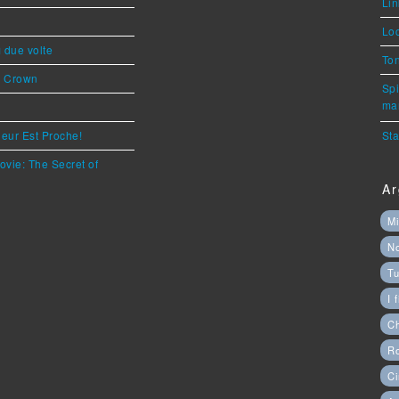
Lin
Loc
ì due volte
Ton
s Crown
Spi
mar
eur Est Proche!
Sta
ovie: The Secret of
Ar
Mi
N
Tu
I 
C
Ro
Ci