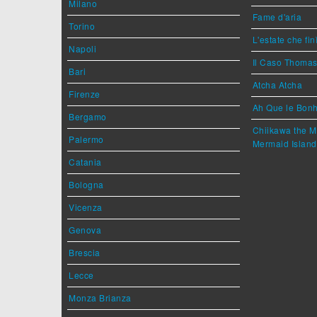
Milano
Fame d'aria
Torino
L'estate che fin
Napoli
Il Caso Thoma
Bari
Atcha Atcha
Firenze
Ah Que le Bonh
Bergamo
Chiikawa the M
Palermo
Mermaid Island
Catania
Bologna
Vicenza
Genova
Brescia
Lecce
Monza Brianza