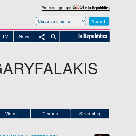
Parte del gruppo
e
Accedi


TV
News
GARYFALAKIS
Video
Cinema
Streaming