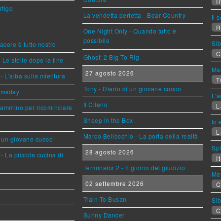
Ir
rtigo
La vendetta perfetta - Bear Country
Il 
R
One Night Only - Quando tutto è
possibile
Sib
piacere è tutto nostro
C
Ghost: 2 Big To Rig
 Le stelle dopo la fine
Mag
27 agosto 2026
L'alba sulla mietitura
T
Tony - Diario di un giovane cuoco
omsday
L'a
Il Cileno
L
cammino per ricominciare
Sheep in the Box
Io 
L
Marco Bellocchio - La porta della realtà
i un giovane cuoco
Sp
28 agosto 2026
- La piccola cucina di
It
Terminator 2 - Il giorno del giudizio
Mat
02 settembre 2026
C
Train To Busan
Sib
C
Sunny Dancer