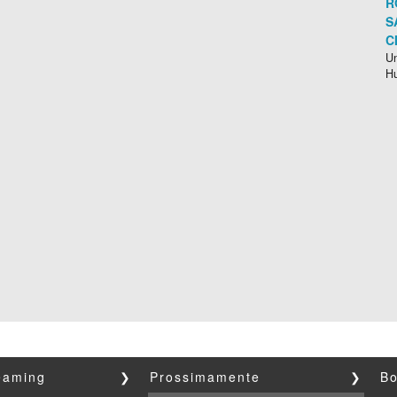
R
S
C
Un
H
reaming
❯
Prossimamente
❯
Bo