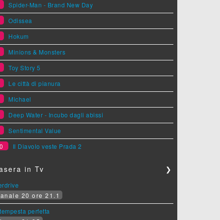
1
Spider-Man - Brand New Day
2
Odissea
3
Hokum
4
Minions & Monsters
5
Toy Story 5
6
Le città di pianura
7
Michael
8
Deep Water - Incubo dagli abissi
9
Sentimental Value
0
Il Diavolo veste Prada 2
asera in Tv
❯
erdrive
anale 20 ore 21.1
tempesta perfetta