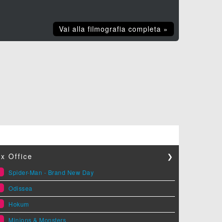
Vai alla filmografia completa »
x Office
❯
1
Spider-Man - Brand New Day
2
Odissea
3
Hokum
4
Minions & Monsters