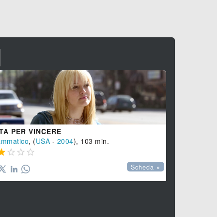
I
TA PER VINCERE
ammatico
, (
USA
-
2004
), 103 min.




THOR - TH
Scheda »
Azione
, (
US



