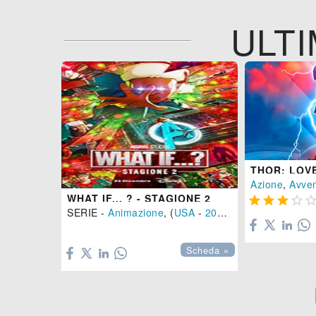
ULTI
THOR: LOV
Azione
,
Avve
WHAT IF... ? - STAGIONE 2




SERIE -
Animazione
, (
USA
-
2023
)

Scheda »