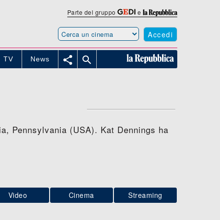
Parte del gruppo
e
Accedi


TV
News
lfia, Pennsylvania (USA). Kat Dennings ha
Video
Cinema
Streaming