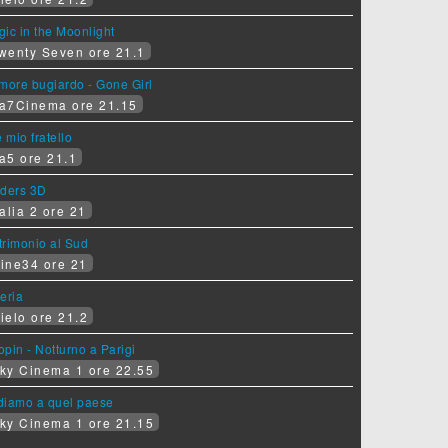
ic in the Moonlight
wenty Seven ore 21.1
more bugiardo - Gone Girl
a7Cinema ore 21.15
e mio fratello
a5 ore 21.1
iders 3D
alia 2 ore 21
rimonio al Sud
ine34 ore 21
eria
ielo ore 21.2
pin - Notturno a Parigi
ky Cinema 1 ore 22.55
diamo a quel paese
ky Cinema 1 ore 21.15