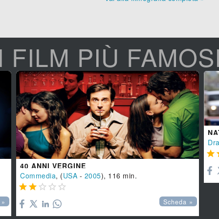
I FILM PIÙ FAMOS
NA
Dr

40 ANNI VERGINE
Commedia
, (
USA
-
2005
), 116 min.





 »
Scheda »