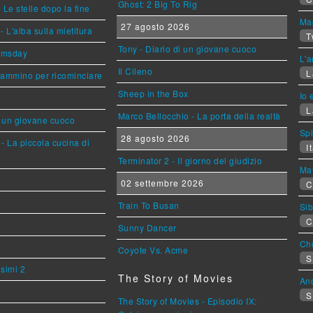
Ghost: 2 Big To Rig
 Le stelle dopo la fine
Mag
27 agosto 2026
L'alba sulla mietitura
T
Tony - Diario di un giovane cuoco
omsday
L'a
Il Cileno
L
cammino per ricominciare
Sheep in the Box
Io 
L
Marco Bellocchio - La porta della realtà
i un giovane cuoco
Sp
28 agosto 2026
- La piccola cucina di
It
Terminator 2 - Il giorno del giudizio
Mat
02 settembre 2026
C
Train To Busan
Sib
C
Sunny Dancer
Cho
Coyote Vs. Acme
S
esimi 2
The Story of Movies
An
S
The Story of Movies - Episodio IX: