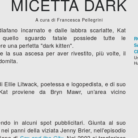
MICETTA DARK
A cura di Francesca Pellegrini
iafano incarnato e dalle labbra scarlatte, Kat
quello sguardo fatale possiede tutte le
R
re una perfetta "dark kitten".
S
C
 la sua ascesa per aver rivestito, più volte, il
Un
domita.
H
 di Ellie Litwack, poetessa e logopedista, e di suo
 Kat proviene da Bryn Mawr, un'area vicino
endo in alcuni spot pubblicitari. Giunta al suo
i panni della viziata Jenny Brier, nell'episodio
gione di
. Nel 2002 si trasferisce
Sex and the City