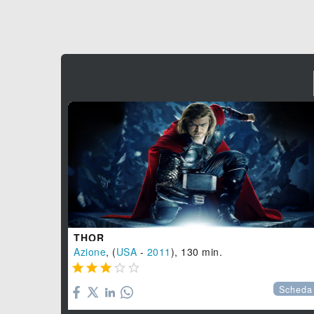
THOR
Azione
, (
USA
-
2011
), 130 min.





Scheda