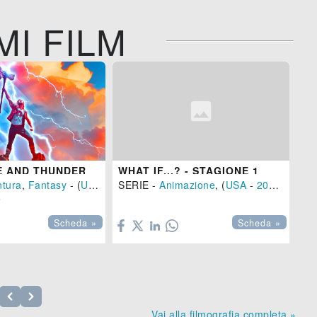
MI FILM
E AND THUNDER
WHAT IF...? - STAGIONE 1
WA
ntura
,
Fantasy
- (
USA
-
2022
SERIE -
), 119 min.
Animazione
, (
USA
-
2021
)
SE



Scheda »
Scheda »
Vai alla filmografia completa »