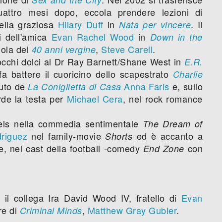
uattro mesi dopo, eccola prendere lezioni di
della graziosa
Hilary Duff
in
. Il
Nata per vincere
i dell'amica
Evan Rachel Wood
in
Down in the
ola del
,
Steve Carell
.
40 anni vergine
i occhi dolci al Dr Ray Barnett/Shane West in
E.R.
a battere il cuoricino dello scapestrato
Charlie
iuto de
Anna Faris
e, sullo
La Coniglietta di Casa
de la testa per
Michael Cera
, nel rock romance
iels nella commedia sentimentale
The Dream of
riguez
nel family-movie
ed è accanto a
Shorts
ne, nel cast della football -comedy
con
End Zone
il collega Ira David Wood IV, fratello di
Evan
ore di
,
Matthew Gray Gubler
.
Criminal Minds