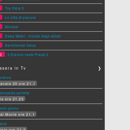
5
Toy Story 5
6
Le città di pianura
7
Michael
8
Deep Water - Incubo dagli abissi
9
Sentimental Value
0
Il Diavolo veste Prada 2
asera in Tv
❯
erdrive
anale 20 ore 21.1
tempesta perfetta
is ore 21.25
sesto giorno
ai Movie ore 21.1
eria
ielo ore 21.2