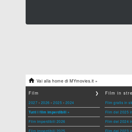

Vai alla home di MYmovies.it »
Film
❯
Film in st
2027
-
2026
-
2025
-
2024
Film gratis in 
Tutti i film imperdibili »
Film del 2025 i
Film imperdibili 2026
Film del 2024 i
Film imperdibili 2025
Film del 2023 i