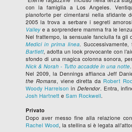
con la famiglia a Los Angeles. Ventiq
pianoforte per cimentarsi nella sfidante 
2005 la trova a serbare i segreti amoros
e a sorprendere mamma fra le lenzu
Valley
Nel frattempo, la sensuale fanciulla fa gl
. Successivamente, f
Medici in prima linea
, adotta un look provocante con l'a
Bartlett
sfondo di una magica colonna sonora, per
.
Nick & Norah - Tutto accadde in una notte
Nel 2009, la Dennings affianca Jeff Dan
, viene diretta da
Robert Rod
the Romans
Woody Harrelson
in
. Entra, infi
Defendor
Josh Hartnett
e
Sam Rockwell
.
Privato
Dopo aver messo fine alla relazione con 
Rachel Wood
, la stellina si è legata all'att