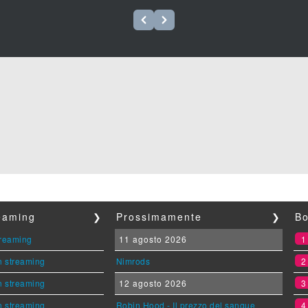
reaming
❯
Prossimamente
❯
Bo
streaming
11 agosto 2026
n streaming
Nimrods
n streaming
12 agosto 2026
n streaming
Robin Hood - Il prezzo del sangue