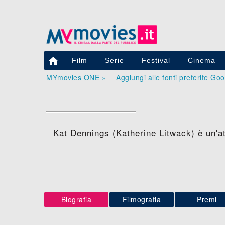

Film
Serie
Festival
Cinema
MYmovies ONE »
Aggiungi alle fonti preferite Go
Kat Dennings (Katherine Litwack) è un'at
Biografia
Filmografia
Premi