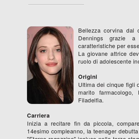
Bellezza corvina dal d
Dennings grazie a 
caratteristiche per esse
La giovane attrice deve
ruolo di adolescente in
Origini
Ultima dei cinque figli
marito farmacologo,
Filadelfia.
Carriera
Inizia a recitare fin da piccola, compar
14esimo compleanno, la teenager debutta ne
"Eterne ragazzine" incluso nella terza sta