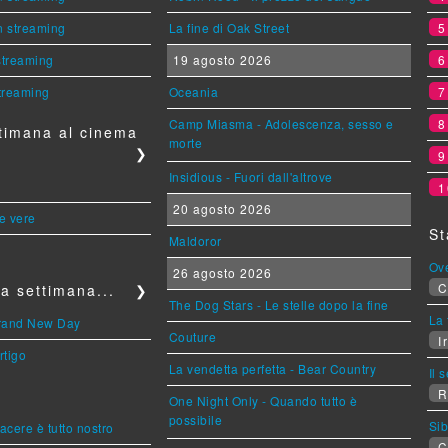
n streaming
La fine di Oak Street
 streaming
19 agosto 2026
streaming
Oceania
Camp Miasma - Adolescenza, sesso e
timana al cinema
morte
❯
Insidious - Fuori dall'altrove
1
20 agosto 2026
le vere
St
Maldoror
Ov
26 agosto 2026
C
a settimana...
❯
The Dog Stars - Le stelle dopo la fine
La 
Brand New Day
Couture
Ir
rtigo
La vendetta perfetta - Bear Country
Il 
R
One Night Only - Quando tutto è
possibile
Sib
piacere è tutto nostro
C