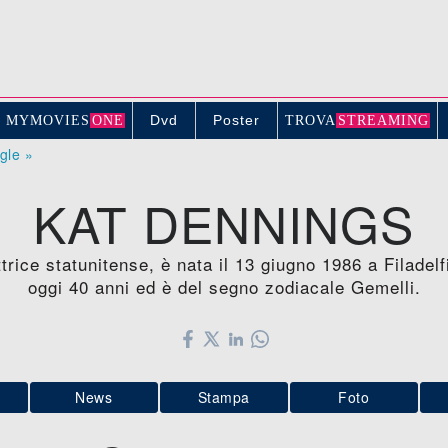
Dvd
Poster
MYMOVIE
S
ONE
TROV
A
STREAMING
ogle »
KAT DENNINGS
trice statunitense, è nata il 13 giugno 1986 a Filade
oggi 40 anni ed è del segno zodiacale Gemelli.
News
Stampa
Foto