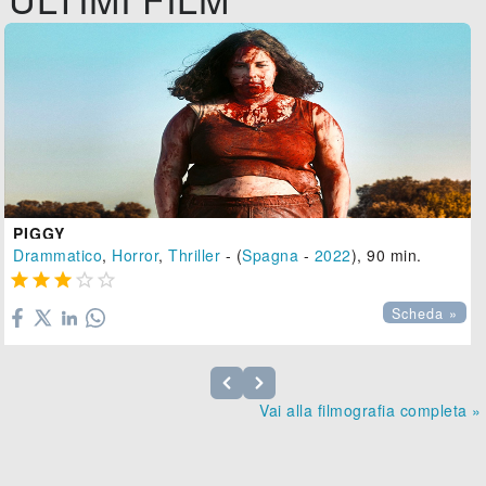
PIGGY
Drammatico
,
Horror
,
Thriller
- (
Spagna
-
2022
), 90 min.





Scheda »
Vai alla filmografia completa »