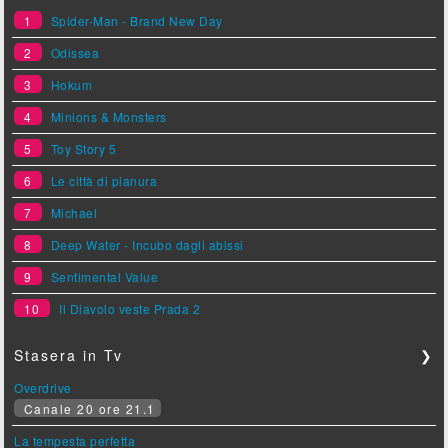
1
Spider-Man - Brand New Day
2
Odissea
3
Hokum
4
Minions & Monsters
5
Toy Story 5
6
Le città di pianura
7
Michael
8
Deep Water - Incubo dagli abissi
9
Sentimental Value
10
Il Diavolo veste Prada 2
Stasera in Tv
❯
Overdrive
Canale 20 ore 21.1
La tempesta perfetta