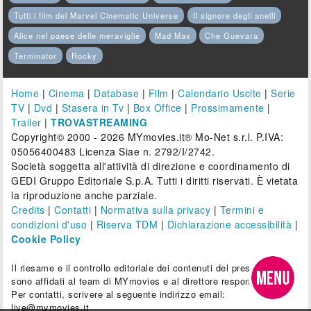
Tutti i film del Marvel Cinematic Universe
Il signore degli anelli
Alice nel paese delle meraviglie
Mad Max
Che Guevara
Terminator
Rocky
Home
|
Cinema
|
Database
|
Film
|
Calendario Uscite
|
Serie
TV
|
Dvd
|
Stasera in Tv
|
Box Office
|
Prossimamente
|
Trailer
|
TROVASTREAMING
Copyright© 2000 - 2026 MYmovies.it® Mo-Net s.r.l. P.IVA:
05056400483 Licenza Siae n. 2792/I/2742.
Società soggetta all'attività di direzione e coordinamento di
GEDI Gruppo Editoriale S.p.A. Tutti i diritti riservati. È vietata
la riproduzione anche parziale.
Credits
|
Contatti
|
Normativa sulla privacy
|
Termini e
condizioni d'uso
|
Riserva TDM
|
Dichiarazione accessibilità
|
Cookie Policy
Il riesame e il controllo editoriale dei contenuti del presente sito
sono affidati al team di MYmovies e al direttore responsabile.
Per contatti, scrivere al seguente indirizzo email:
live@mymovies.it