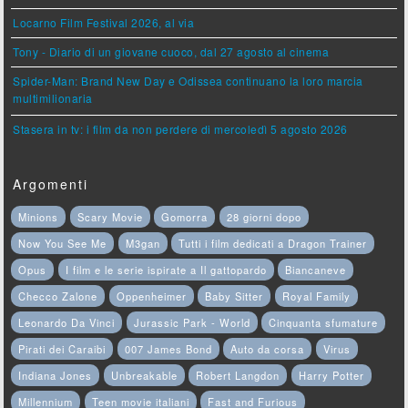
Locarno Film Festival 2026, al via
Tony - Diario di un giovane cuoco, dal 27 agosto al cinema
Spider-Man: Brand New Day e Odissea continuano la loro marcia
multimilionaria
Stasera in tv: i film da non perdere di mercoledì 5 agosto 2026
Argomenti
Minions
Scary Movie
Gomorra
28 giorni dopo
Now You See Me
M3gan
Tutti i film dedicati a Dragon Trainer
Opus
I film e le serie ispirate a Il gattopardo
Biancaneve
Checco Zalone
Oppenheimer
Baby Sitter
Royal Family
Leonardo Da Vinci
Jurassic Park - World
Cinquanta sfumature
Pirati dei Caraibi
007 James Bond
Auto da corsa
Virus
Indiana Jones
Unbreakable
Robert Langdon
Harry Potter
Millennium
Teen movie italiani
Fast and Furious