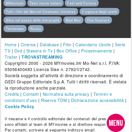
Millennium
Teen movie italiani
Fast and Furious
Tutti i film del Marvel Cinematic Universe
Il signore degli anelli
Alice nel paese delle meraviglie
Mad Max
Che Guevara
Terminator
Rocky
Home
|
Cinema
|
Database
|
Film
|
Calendario Uscite
|
Serie
TV
|
Dvd
|
Stasera in Tv
|
Box Office
|
Prossimamente
|
Trailer
|
TROVASTREAMING
Copyright© 2000 - 2026 MYmovies.it® Mo-Net s.r.l. P.IVA:
05056400483 Licenza Siae n. 2792/I/2742.
Società soggetta all'attività di direzione e coordinamento di
GEDI Gruppo Editoriale S.p.A. Tutti i diritti riservati. È vietata
la riproduzione anche parziale.
Credits
|
Contatti
|
Normativa sulla privacy
|
Termini e
condizioni d'uso
|
Riserva TDM
|
Dichiarazione accessibilità
|
Cookie Policy
Il riesame e il controllo editoriale dei contenuti del presente sito
sono affidati al team di MYmovies e al direttore responsabile.
Per contatti, scrivere al seguente indirizzo email: