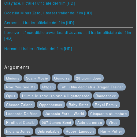
Clayface, il trailer ufficiale del film [HD]
Godzilla Minus Zero, il teaser trailer del film [HD]
Serpenti, il trailer ufficiale del film [HD]
Lorenzo - L'incredibile avventura di Jovanotti, il trailer ufficiale del film
[HD]
Normal, il trailer ufficiale del film [HD]
Argomenti
Minions
Scary Movie
Gomorra
28 giorni dopo
Now You See Me
M3gan
Tutti i film dedicati a Dragon Trainer
Opus
I film e le serie ispirate a Il gattopardo
Biancaneve
Checco Zalone
Oppenheimer
Baby Sitter
Royal Family
Leonardo Da Vinci
Jurassic Park - World
Cinquanta sfumature
Pirati dei Caraibi
007 James Bond
Auto da corsa
Virus
Indiana Jones
Unbreakable
Robert Langdon
Harry Potter