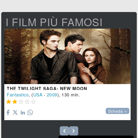
I FILM PIÙ FAMOSI
THE TWILIGHT SAGA: NEW MOON
Fantastico
, (
USA
-
2009
), 130 min.





Scheda »