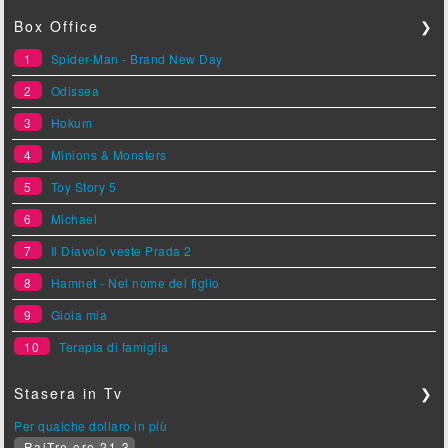
Box Office
❯
1
Spider-Man - Brand New Day
2
Odissea
3
Hokum
4
Minions & Monsters
5
Toy Story 5
6
Michael
7
Il Diavolo veste Prada 2
8
Hamnet - Nel nome del figlio
9
Gioia mia
10
Terapia di famiglia
Stasera in Tv
❯
Per qualche dollaro in più
RaiTre ore 21.3