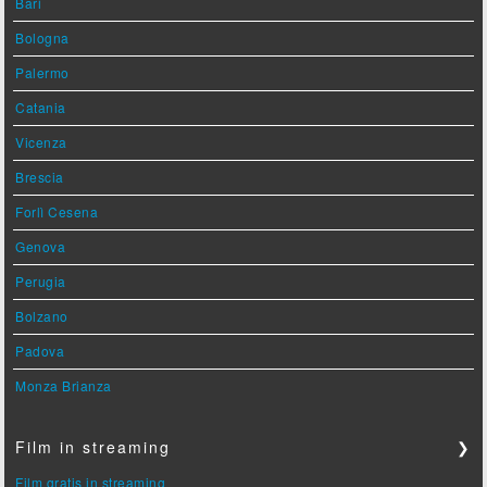
Bari
Bologna
Palermo
Catania
Vicenza
Brescia
Forlì Cesena
Genova
Perugia
Bolzano
Padova
Monza Brianza
Film in streaming
❯
Film gratis in streaming