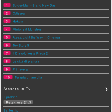
1
Spider-Man - Brand New Day
2
Odissea
3
Hokum
4
Minions & Monsters
5
Ateez: Light the Way in Cinemas
6
Toy Story 5
7
Il Diavolo veste Prada 2
8
Le città di pianura
9
Primavera
10
Terapia di famiglia
Stasera in Tv
❯
Il padrino
Rete4 ore 21.3
Battleship