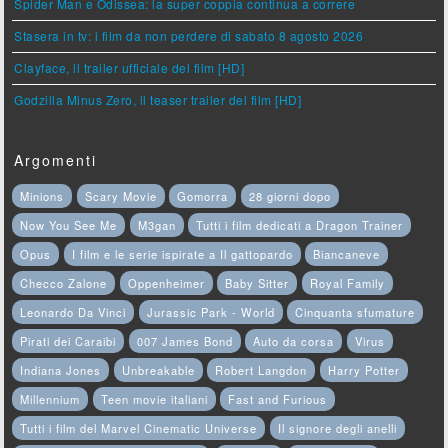
Spider Man e Odissea: la super coppia continua a correre
Stasera in tv: i film da non perdere di sabato 8 agosto 2026
Clayface, il trailer ufficiale del film [HD]
Godzilla Minus Zero, il teaser trailer del film [HD]
Argomenti
Minions
Scary Movie
Gomorra
28 giorni dopo
Now You See Me
M3gan
Tutti i film dedicati a Dragon Trainer
Opus
I film e le serie ispirate a Il gattopardo
Biancaneve
Checco Zalone
Oppenheimer
Baby Sitter
Royal Family
Leonardo Da Vinci
Jurassic Park - World
Cinquanta sfumature
Pirati dei Caraibi
007 James Bond
Auto da corsa
Virus
Indiana Jones
Unbreakable
Robert Langdon
Harry Potter
Millennium
Teen movie italiani
Fast and Furious
Tutti i film del Marvel Cinematic Universe
Il signore degli anelli