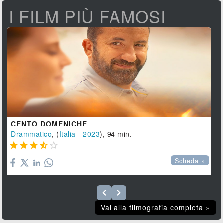
I FILM PIÙ FAMOSI
CENTO DOMENICHE
Drammatico
, (
Italia
-
2023
), 94 min.





Scheda »
Vai alla filmografia completa »