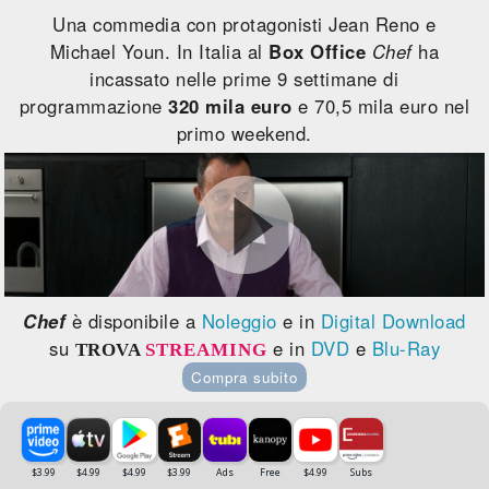
Una commedia con protagonisti Jean Reno e
Michael Youn. In Italia al
Box Office
Chef
ha
incassato nelle prime 9 settimane di
programmazione
320 mila euro
e 70,5 mila euro nel
primo weekend.
Chef
è disponibile a
Noleggio
e in
Digital Download
su
e in
DVD
e
Blu-Ray
TROVA
STREAMING
Compra subito