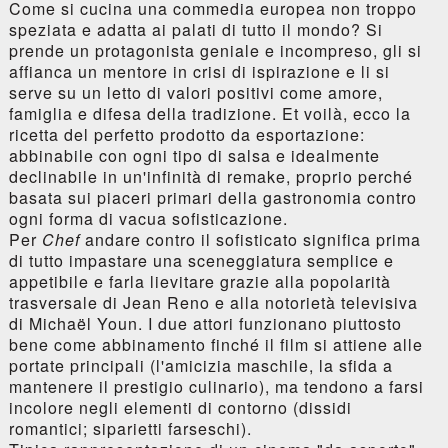
Come si cucina una commedia europea non troppo
speziata e adatta ai palati di tutto il mondo? Si
prende un protagonista geniale e incompreso, gli si
affianca un mentore in crisi di ispirazione e li si
serve su un letto di valori positivi come amore,
famiglia e difesa della tradizione. Et voilà, ecco la
ricetta del perfetto prodotto da esportazione:
abbinabile con ogni tipo di salsa e idealmente
declinabile in un'infinità di remake, proprio perché
basata sui piaceri primari della gastronomia contro
ogni forma di vacua sofisticazione.
Per
Chef
andare contro il sofisticato significa prima
di tutto impastare una sceneggiatura semplice e
appetibile e farla lievitare grazie alla popolarità
trasversale di Jean Reno e alla notorietà televisiva
di Michaël Youn. I due attori funzionano piuttosto
bene come abbinamento finché il film si attiene alle
portate principali (l'amicizia maschile, la sfida a
mantenere il prestigio culinario), ma tendono a farsi
incolore negli elementi di contorno (dissidi
romantici; siparietti farseschi).