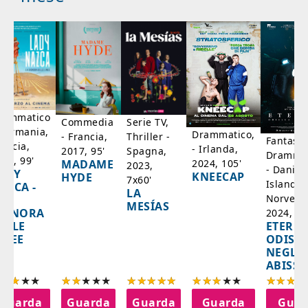
rammatico
Serie TV,
Commedia
 Germania,
Drammatico,
Thriller -
- Francia,
Fantasci
rancia,
- Irlanda,
Spagna,
2017, 95'
Drammat
025, 99'
2024, 105'
MADAME
2023,
- Danim
ADY
KNEECAP
HYDE
7x60'
Islanda,
AZCA -
LA
Norvegi
A
MESÍAS
IGNORA
2024, 10
ETERNA
ELLE
ODISS
INEE
NEGLI
ABISSI
Guarda
Guarda
Guarda
Guarda
Guar