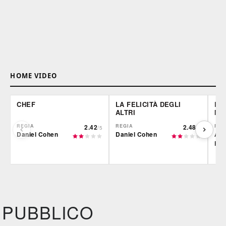
HOME VIDEO
CHEF
LA FELICITÀ DEGLI
LE 
ALTRI
MO
REGIA
2.42
REGIA
2.48
REG
/5
/5
Daniel Cohen
Daniel Cohen
Alb
Rod
Film&More
Film&More
Fil
DVD
DVD
IBS
IBS
IBS
DVD
BR
DVD
PUBBLICO
Feltrinelli
Feltrinelli
DVD
DVD