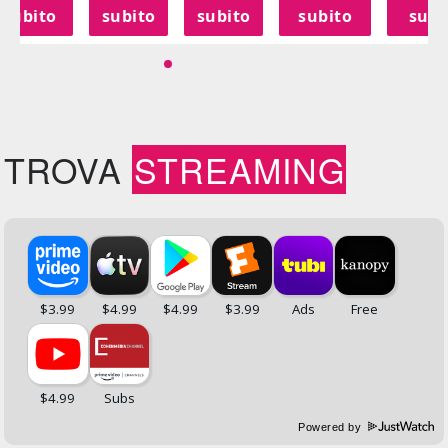
subito
subito
subito
subito
subi
TROVA
STREAMING
Powered by