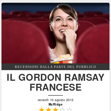
RECENSIONI DALLA PARTE DEL PUBBLICO
IL GORDON RAMSAY
FRANCESE
venerdì 10 agosto 2012
McRidge




