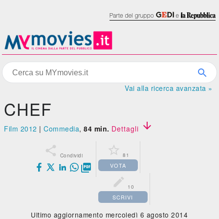
Vai alla ricerca avanzata »
CHEF

Film 2012
|
Commedia
,
84 min.
Dettagli


81
Condividi
VOTA


10
SCRIVI
Ultimo aggiornamento mercoledì 6 agosto 2014