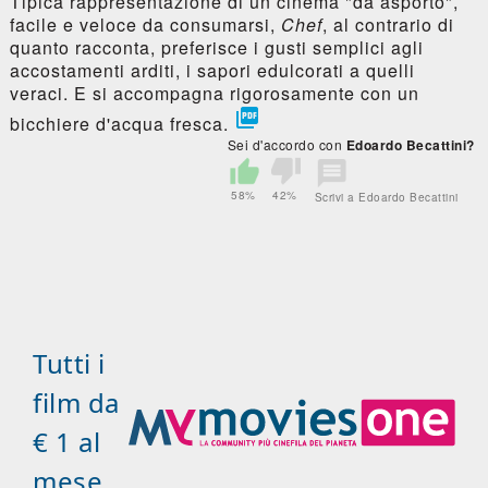
Tipica rappresentazione di un cinema "da asporto",
facile e veloce da consumarsi,
Chef
, al contrario di
quanto racconta, preferisce i gusti semplici agli
accostamenti arditi, i sapori edulcorati a quelli
veraci. E si accompagna rigorosamente con un

bicchiere d'acqua fresca.
Sei d'accordo con
Edoardo Becattini?
58%
42%
Scrivi a Edoardo Becattini
Tutti i
film da
€ 1 al
mese