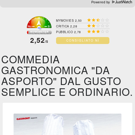
Powered by





MYMOVIES 2,50





CRITICA 2,28





PUBBLICO 2,78
2,52
CONSIGLIATO NÌ
/5
COMMEDIA
GASTRONOMICA "DA
ASPORTO" DAL GUSTO
SEMPLICE E ORDINARIO.