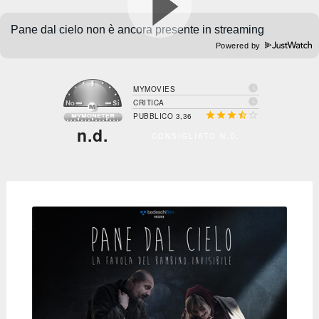
Powered by

MYMOVIES

CRITICA





PUBBLICO 3,36
n.d.
CONSIGLIATO N.D.