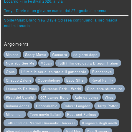
Locarno Film Festival 2026, al via
Tony - Diario di un giovane cuoco, dal 27 agosto al cinema
Spider-Man: Brand New Day e Odissea continuano la loro marcia
multimilionaria
Argomenti
Minions
Scary Movie
Gomorra
28 giorni dopo
Now You See Me
M3gan
Tutti i film dedicati a Dragon Trainer
Opus
I film e le serie ispirate a Il gattopardo
Biancaneve
Checco Zalone
Oppenheimer
Baby Sitter
Royal Family
Leonardo Da Vinci
Jurassic Park - World
Cinquanta sfumature
Pirati dei Caraibi
007 James Bond
Auto da corsa
Virus
Indiana Jones
Unbreakable
Robert Langdon
Harry Potter
Millennium
Teen movie italiani
Fast and Furious
Tutti i film del Marvel Cinematic Universe
Il signore degli anelli
Alice nel paese delle meraviglie
Mad Max
Che Guevara