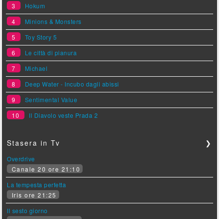
3
Hokum
4
Minions & Monsters
5
Toy Story 5
6
Le città di pianura
7
Michael
8
Deep Water - Incubo dagli abissi
9
Sentimental Value
10
Il Diavolo veste Prada 2
Stasera in Tv
❯
Overdrive
Canale 20 ore 21:10
La tempesta perfetta
Iris ore 21:25
Il sesto giorno