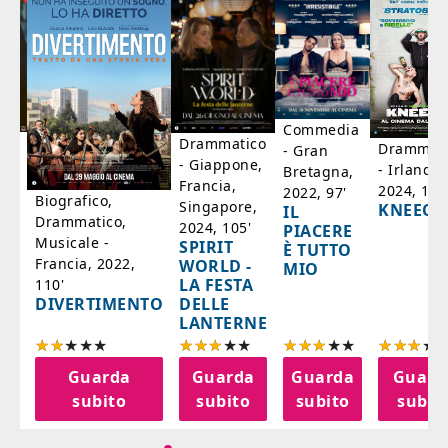
Commedia
ico
Drammatico
Drammati
- Gran
- Giappone,
- Irlanda,
Bretagna,
'
Francia,
2024, 105
2022, 97'
Biografico,
Singapore,
KNEECA
IL
Drammatico,
2024, 105'
PIACERE
Musicale -
SPIRIT
È TUTTO
Francia, 2022,
WORLD -
MIO
LA FESTA
110'
DELLE
DIVERTIMENTO
LANTERNE
a
Guarda
Guarda
Guarda
Guard
o
subito
subito
subito
subit