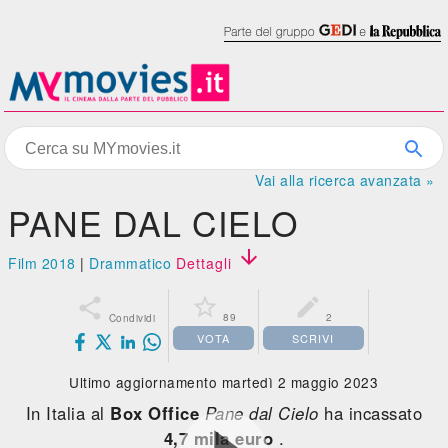
Vai alla ricerca avanzata »
PANE DAL CIELO

Film 2018
|
Drammatico
Dettagli



89
2
Condividi
VOTA
SCRIVI
Ultimo aggiornamento martedì 2 maggio 2023
In Italia al
Box Office
Pane dal Cielo
ha incassato
4,7 mila euro
.