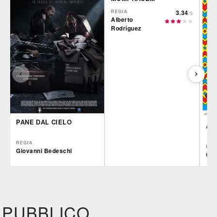
REGIA
3.34
/5
Alberto
Rodríguez
PANE DAL CIELO
AR
REGIA
REG
Giovanni Bedeschi
Ciro
IBS
Film&More
IBS
DVD
DVD
Feltrinelli
IBS
Felt
DVD
DVD
PUBBLICO