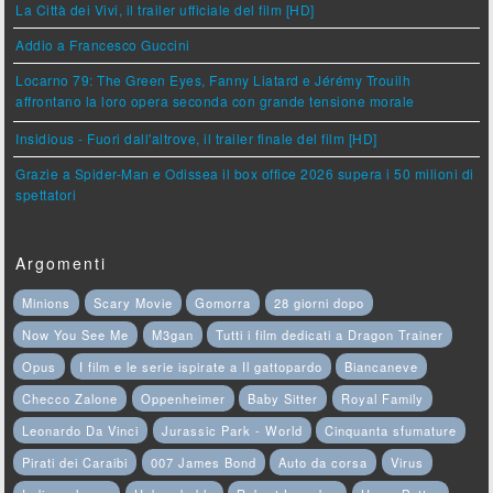
La Città dei Vivi, il trailer ufficiale del film [HD]
Addio a Francesco Guccini
Locarno 79: The Green Eyes, Fanny Liatard e Jérémy Trouilh
affrontano la loro opera seconda con grande tensione morale
Insidious - Fuori dall'altrove, il trailer finale del film [HD]
Grazie a Spider-Man e Odissea il box office 2026 supera i 50 milioni di
spettatori
Argomenti
Minions
Scary Movie
Gomorra
28 giorni dopo
Now You See Me
M3gan
Tutti i film dedicati a Dragon Trainer
Opus
I film e le serie ispirate a Il gattopardo
Biancaneve
Checco Zalone
Oppenheimer
Baby Sitter
Royal Family
Leonardo Da Vinci
Jurassic Park - World
Cinquanta sfumature
Pirati dei Caraibi
007 James Bond
Auto da corsa
Virus