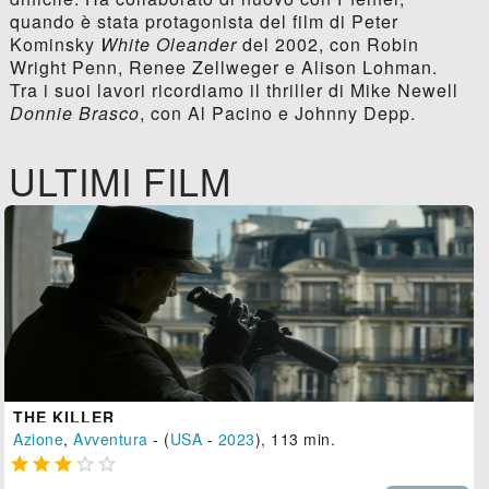
quando è stata protagonista del film di Peter
Kominsky
White Oleander
del 2002, con Robin
Wright Penn, Renee Zellweger e Alison Lohman.
Tra i suoi lavori ricordiamo il thriller di Mike Newell
Donnie Brasco
, con Al Pacino e Johnny Depp.
ULTIMI FILM
THE KILLER
Azione
,
Avventura
- (
USA
-
2023
), 113 min.




