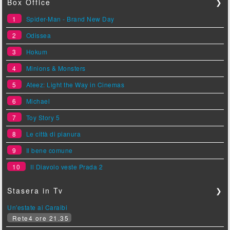
Box Office
❯
1
Spider-Man - Brand New Day
2
Odissea
3
Hokum
4
Minions & Monsters
5
Ateez: Light the Way in Cinemas
6
Michael
7
Toy Story 5
8
Le città di pianura
9
Il bene comune
10
Il Diavolo veste Prada 2
Stasera in Tv
❯
Un'estate ai Caraibi
Rete4 ore 21.35