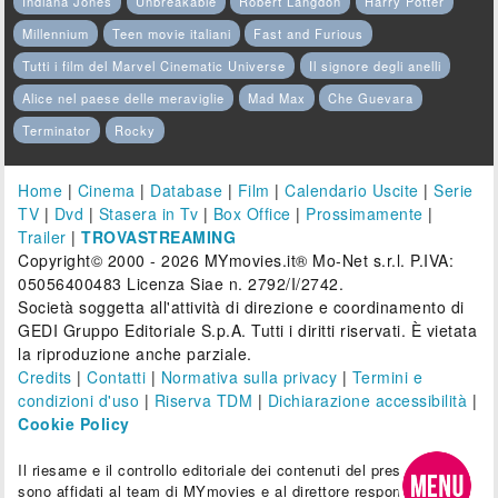
Indiana Jones
Unbreakable
Robert Langdon
Harry Potter
Millennium
Teen movie italiani
Fast and Furious
Tutti i film del Marvel Cinematic Universe
Il signore degli anelli
Alice nel paese delle meraviglie
Mad Max
Che Guevara
Terminator
Rocky
Home
|
Cinema
|
Database
|
Film
|
Calendario Uscite
|
Serie
TV
|
Dvd
|
Stasera in Tv
|
Box Office
|
Prossimamente
|
Trailer
|
TROVASTREAMING
Copyright© 2000 - 2026 MYmovies.it® Mo-Net s.r.l. P.IVA:
05056400483 Licenza Siae n. 2792/I/2742.
Società soggetta all'attività di direzione e coordinamento di
GEDI Gruppo Editoriale S.p.A. Tutti i diritti riservati. È vietata
la riproduzione anche parziale.
Credits
|
Contatti
|
Normativa sulla privacy
|
Termini e
condizioni d'uso
|
Riserva TDM
|
Dichiarazione accessibilità
|
Cookie Policy
Il riesame e il controllo editoriale dei contenuti del presente sito
sono affidati al team di MYmovies e al direttore responsabile.