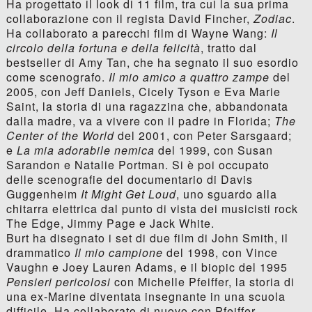
Ha progettato il look di 11 film, tra cui la sua prima
collaborazione con il regista David Fincher,
Zodiac
.
Ha collaborato a parecchi film di Wayne Wang:
Il
circolo della fortuna e della felicità
, tratto dal
bestseller di Amy Tan, che ha segnato il suo esordio
come scenografo.
Il mio amico a quattro zampe
del
2005, con Jeff Daniels, Cicely Tyson e Eva Marie
Saint, la storia di una ragazzina che, abbandonata
dalla madre, va a vivere con il padre in Florida;
The
Center of the World
del 2001, con Peter Sarsgaard;
e
La mia adorabile nemica
del 1999, con Susan
Sarandon e Natalie Portman. Si è poi occupato
delle scenografie del documentario di Davis
Guggenheim
It Might Get Loud
, uno sguardo alla
chitarra elettrica dal punto di vista dei musicisti rock
The Edge, Jimmy Page e Jack White.
Burt ha disegnato i set di due film di John Smith, il
drammatico
Il mio campione
del 1998, con Vince
Vaughn e Joey Lauren Adams, e il biopic del 1995
Pensieri pericolosi
con Michelle Pfeiffer, la storia di
una ex-Marine diventata insegnante in una scuola
difficile. Ha collaborato di nuovo con Pfeiffer,