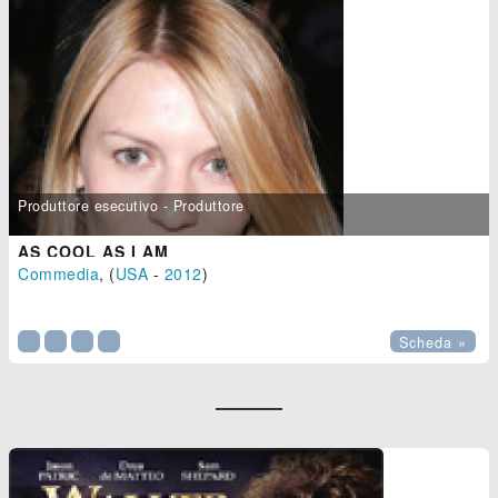
Produttore esecutivo - Produttore
AS COOL AS I AM
Commedia
, (
USA
-
2012
)

Scheda »