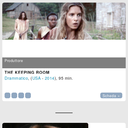
Produttore
THE KEEPING ROOM
Drammatico
, (
USA
-
2014
), 95 min.

Scheda »