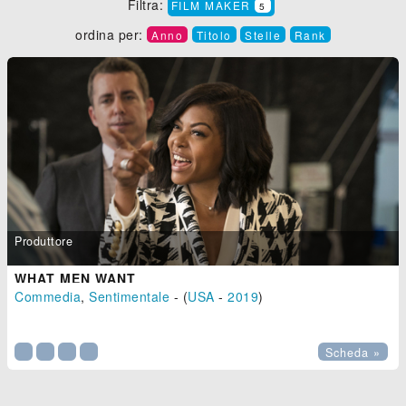
Filtra:
FILM MAKER
5
ordina per:
Anno
Titolo
Stelle
Rank
Produttore
WHAT MEN WANT
Commedia
,
Sentimentale
- (
USA
-
2019
)

Scheda »