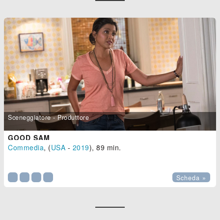
Sceneggiatore - Produttore
GOOD SAM
Commedia
, (
USA
-
2019
), 89 min.

Scheda »