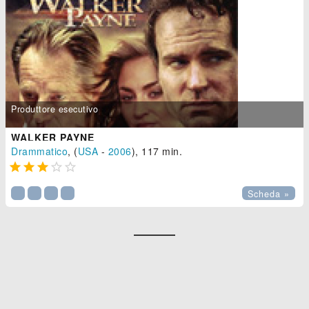
Produttore esecutivo
WALKER PAYNE
Drammatico
, (
USA
-
2006
), 117 min.





Scheda »