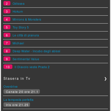
2
Odissea
3
Hokum
4
Minions & Monsters
5
Toy Story 5
6
Le città di pianura
7
Michael
8
Deep Water - Incubo dagli abissi
9
Sentimental Value
10
Il Diavolo veste Prada 2
Stasera in Tv
❯
Overdrive
Canale 20 ore 21.1
La tempesta perfetta
Iris ore 21.25