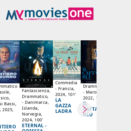
Drammat
- Francia
2023, 10
MON
CRIME 
COLPE
SONO 
Commedia
mmatico
Drammatico
- Francia,
Fantascienza,
asile,
- Marocco,
2024, 101'
Drammatico,
sico,
2022, 122'
LA
- Danimarca,
IL
i Bassi,
GAZZA
Islanda,
CAFTANO
, 2025,
LADRA
Norvegia,
BLU
2024, 100'
ETERNAL -
NTIERO
ODISSEA