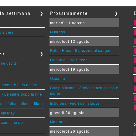
lla settimana
❯
Prossimamente
❯
martedì 11 agosto
Nimrods
ole vere
mercoledì 12 agosto
Robin Hood - Il prezzo del sangue
ve
❯
La fine di Oak Street
lle uscite
mercoledì 19 agosto
i
Oceania
 piacere è tutto nostro
Camp Miasma - Adolescenza, sesso e
morte
- Le stelle dopo la fine
Insidious - Fuori dall'altrove
- L'alba sulla mietitura
giovedì 20 agosto
Doomsday
Maldoror
n cammino per
mercoledì 26 agosto
O