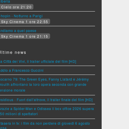
iberia
Cielo ore 21:20
hopin - Notturno a Parigi
Sky Cinema 1 ore 22:55
ndiamo a quel paese
Sky Cinema 1 ore 21:15
Ultime news
a Città dei Vivi, il trailer ufficiale del film [HD]
ddio a Francesco Guccini
ocarno 79: The Green Eyes, Fanny Liatard e Jérémy
rouilh affrontano la loro opera seconda con grande
ensione morale
nsidious - Fuori dall'altrove, il trailer finale del film [HD]
razie a Spider-Man e Odissea il box office 2026 supera
 50 milioni di spettatori
tasera in tv: i film da non perdere di giovedì 6 agosto
2026