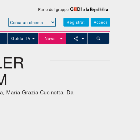
Parte del gruppo
e
Registrati
Accedi
Guida TV
News
LER
M
da, Maria Grazia Cucinotta. Da