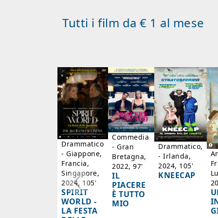
Tutti i film da € 1 al mese
Commedia
Drammatico
Drammatico,
- Gran
- Giappone,
A
- Irlanda,
Bretagna,
Francia,
Fr
2024, 105'
2022, 97'
Singapore,
L
KNEECAP
IL
2024, 105'
20
PIACERE
SPIRIT
U
È TUTTO
WORLD -
I
MIO
LA FESTA
G