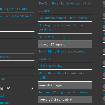
The Dog Stars - Le stelle dopo la fine
 di un giovane cuoco
L
Couture
e - La piccola cucina di
La vendetta perfetta - Bear Country
I
One Night Only - Quando tutto è
possibile
S
Ghost: 2 Big To Rig
giovedì 27 agosto
M
Tony - Diario di un giovane cuoco
tesimi 2
L
Il Cileno
Sheep in the Box
I
Marco Bellocchio - La porta della
realtà
 Sud
S
venerdì 28 agosto
giunti
❯
Terminator 2 - Il giorno del giudizio
M
est
mercoledì 2 settembre
Unshatter