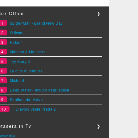
Box Office
❯
1
Spider-Man - Brand New Day
2
Odissea
3
Hokum
4
Minions & Monsters
5
Toy Story 5
6
Le città di pianura
7
Michael
8
Deep Water - Incubo dagli abissi
9
Sentimental Value
10
Il Diavolo veste Prada 2
Stasera in Tv
❯
verdrive