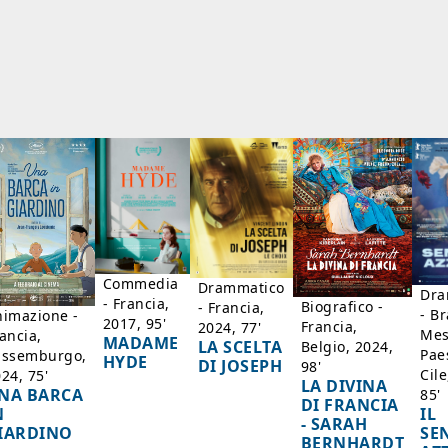
Commedia
Drammatico
Dra
- Francia,
Biografico -
- Francia,
- Br
nimazione -
2017, 95'
Francia,
2024, 77'
Mes
ancia,
MADAME
LA SCELTA
Belgio, 2024,
Paes
ussemburgo,
HYDE
DI JOSEPH
98'
Cile
24, 75'
LA DIVINA
NA BARCA
85'
DI FRANCIA
IL
N
- SARAH
SE
IARDINO
BERNHARDT