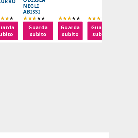
ZURRO
NEGLI
ABISSI
uarda
Guarda
Guarda
Guarda
Guar
ubito
subito
subito
subito
subi