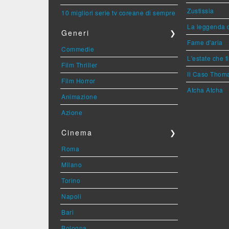
Zustissia
10 migliori serie tv coreane di sempre
La leggenda 
Generi
❯
Fame d'aria
Commedie
L'estate che f
Film Thriller
Il Caso Thom
Film Horror
Atcha Atcha
Animazione
Azione
Cinema
❯
Roma
Milano
Torino
Napoli
Bari
Bologna