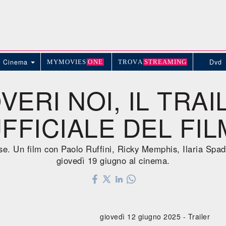
Cinema
Dvd
MYMOVIE
S
ONE
TROV
A
STREAMING
VERI NOI, IL TRAI
FFICIALE DEL FIL
se. Un film con Paolo Ruffini, Ricky Memphis, Ilaria Spa
giovedì 19 giugno al cinema.
giovedì 12 giugno 2025 -
Trailer