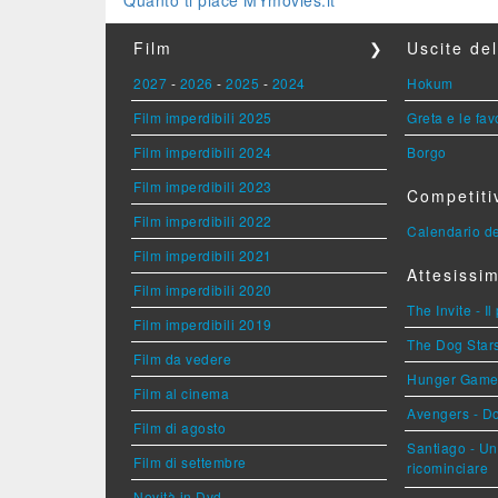
Quanto ti piace MYmovies.it
Film
❯
Uscite de
2027
-
2026
-
2025
-
2024
Hokum
Film imperdibili 2025
Greta e le fav
Film imperdibili 2024
Borgo
Film imperdibili 2023
Competiti
Film imperdibili 2022
Calendario de
Film imperdibili 2021
Attesissim
Film imperdibili 2020
The Invite - Il
Film imperdibili 2019
The Dog Stars 
Film da vedere
Hunger Games 
Film al cinema
Avengers - 
Film di agosto
Santiago - U
Film di settembre
ricominciare
Novità in Dvd