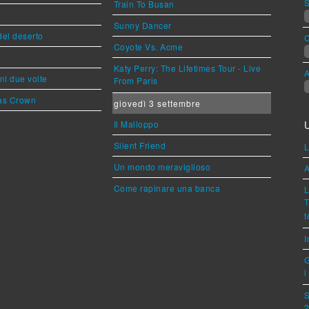
S
Train To Busan
Sunny Dancer
del deserto
C
Coyote Vs. Acme
Katy Perry: The Lifetimes Tour - Live
A
inì due volte
From Paris
as Crown
giovedì 3 settembre
Il Malloppo
Silent Friend
L
Un mondo meraviglioso
A
Come rapinare una banca
L
T
t
I
G
i
S