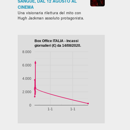
SANGUE, DAL 12 AGOSTO AL
CINEMA
Una visionaria rilettura del mito con
Hugh Jackman assoluto protagonista.
Biografico -
Drammatico
Commedia
Drammati
Francia,
- Brasile,
- Francia,
- Marocco,