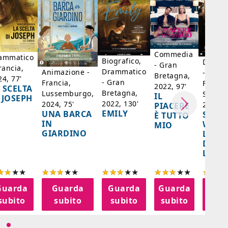
Commedia
ammatico
Biografico,
Dramm
- Gran
rancia,
Drammatico
Animazione -
- Giap
Bretagna,
24, 77'
- Gran
Francia,
Francia
2022, 97'
 SCELTA
Bretagna,
Lussemburgo,
Singap
IL
 JOSEPH
2022, 130'
2024, 75'
2024, 
PIACERE
EMILY
UNA BARCA
SPIRI
È TUTTO
IN
WORL
MIO
GIARDINO
LA FE
DELL
LANT
Guarda
Guarda
Guarda
Guarda
Gua
subito
subito
subito
subito
sub