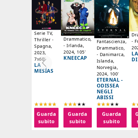
Serie TV,
Dr
Drammatico,
Thriller -
- F
Fantascienza,
- Irlanda,
Spagna,
20
Drammatico,
2024, 105'
2023,
LA
- Danimarca,
KNEECAP
DI
7x60'
Islanda,
LA
Norvegia,
MESÍAS
2024, 100'
ETERNAL -
ODISSEA
NEGLI
ABISSI
Guarda
Guarda
Guarda
subito
subito
subito