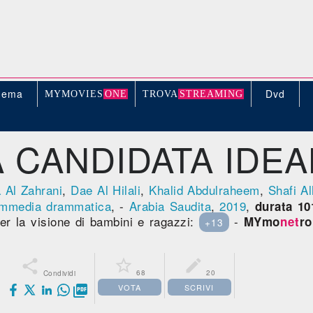
nema
Dvd
MYMOVIE
S
ONE
TROV
A
STREAMING
A CANDIDATA IDEA
a Al Zahrani
,
Dae Al Hilali
,
Khalid Abdulraheem
,
Shafi A
mmedia drammatica
, -
Arabia Saudita
,
2019
,
durata 10
per la visione di bambini e ragazzi:
-
MYmo
net
ro
+13



68
20
Condividi
VOTA
SCRIVI
