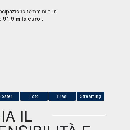
ncipazione femminile in
to
.
91,9 mila euro
Poster
Foto
Frasi
Streaming
A IL
NSIBILITÀ E