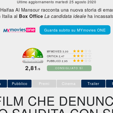
Ultimo aggiornamento martedì 25 agosto 2020
ta Haifaa Al Mansour racconta una nuova storia di ema
 Italia al
ha incassa
Box Office
La candidata ideale
Guarda subito su MYmovies ONE





MYMOVIES 3,00





CRITICA 2,47





PUBBLICO 2,95
2,81
CONSIGLIATO SÌ
/5
a
Pubblico
Premi
Cinema
Trailer
FILM CHE DENUNCI
O SAUDITA CON SE