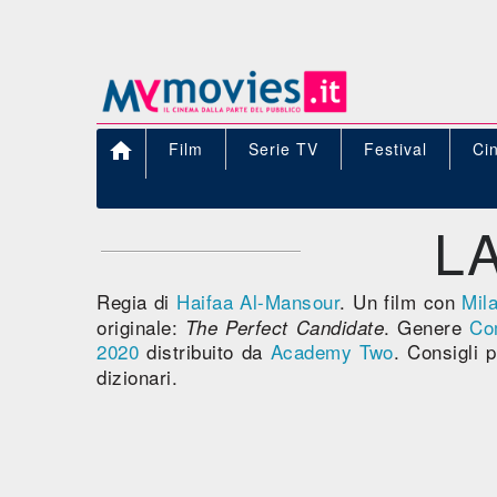

Film
Serie TV
Festival
Ci
L
Regia di
Haifaa Al-Mansour
. Un film con
Mil
originale:
. Genere
Co
The Perfect Candidate
2020
distribuito da
Academy Two
. Consigli 
dizionari.