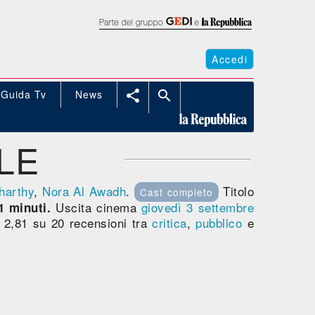
Accedi
Guida Tv
News


LE
lharthy
,
Nora Al Awadh
.
Titolo
Cast completo
Uscita cinema
giovedì 3
settembre
1 minuti.
2,81 su 20 recensioni tra
critica
,
pubblico
e