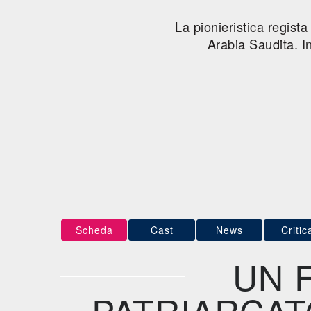
La pionieristica regis
Arabia Saudita. In
Scheda
Cast
News
Critic
UN 
PATRIARCAT