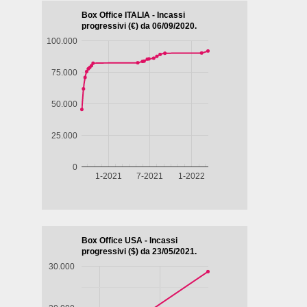
Belgio, 2024,
Messico,
2024, 101'
2022, 122'
LA
IL
98'
Paesi Bassi,
GAZZA
CAFTAN
LA DIVINA
Cile, 2025,
LADRA
BLU
DI FRANCIA
85'
- SARAH
IL
BERNHARDT
SENTIERO
atico
AZZURRO
pone,
,
ore,
105'
T
D -
STA
E
ERNE
rda
Guarda
Guarda
Guarda
Guarda
ito
subito
subito
subito
subito