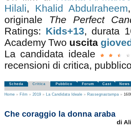
Hilali
,
Khalid Abdulraheem
originale
The Perfect Can
Ratings:
Kids+13
, durata 
Academy Two
uscita
gioved
La candidata ideale
recensioni di critica, pubblico
Scheda
Critica
Pubblico
Forum
Cast
News
Home
»
Film
»
2019
»
La Candidata Ideale
»
Rassegnastampa
»
160
Che coraggio la donna araba
di A