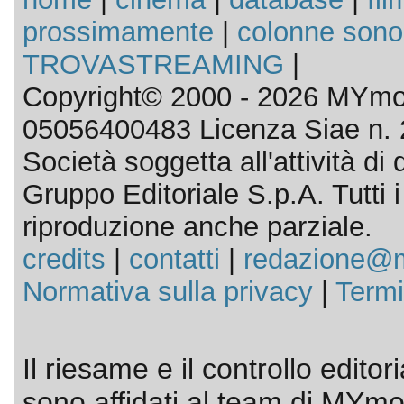
prossimamente
|
colonne sono
TROVASTREAMING
|
Copyright© 2000 - 2026 MYmov
05056400483 Licenza Siae n. 
Società soggetta all'attività d
Gruppo Editoriale S.p.A. Tutti i d
riproduzione anche parziale.
credits
|
contatti
|
redazione@m
Normativa sulla privacy
|
Termi
Il riesame e il controllo editor
sono affidati al team di MYmov