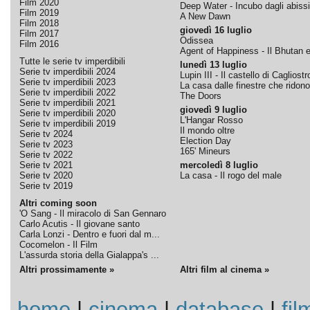
Film 2020
Deep Water - Incubo dagli abissi
Film 2019
A New Dawn
Film 2018
giovedì 16 luglio
Film 2017
Odissea
Film 2016
Agent of Happiness - Il Bhutan e 
Tutte le serie tv imperdibili
lunedì 13 luglio
Serie tv imperdibili 2024
Lupin III - Il castello di Cagliostr
Serie tv imperdibili 2023
La casa dalle finestre che ridono
Serie tv imperdibili 2022
The Doors
Serie tv imperdibili 2021
giovedì 9 luglio
Serie tv imperdibili 2020
L'Hangar Rosso
Serie tv imperdibili 2019
Il mondo oltre
Serie tv 2024
Election Day
Serie tv 2023
165' Mineurs
Serie tv 2022
Serie tv 2021
mercoledì 8 luglio
Serie tv 2020
La casa - Il rogo del male
Serie tv 2019
Altri coming soon
'O Sang - Il miracolo di San Gennaro
Carlo Acutis - Il giovane santo
Carla Lonzi - Dentro e fuori dal m...
Cocomelon - Il Film
L'assurda storia della Gialappa's ...
Altri prossimamente »
Altri film al cinema »
home
|
cinema
|
database
|
fil