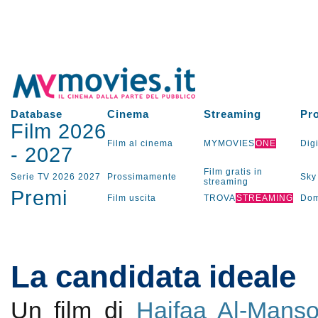
Database
Cinema
Streaming
Pr
Film 2026
Film al cinema
MYMOVIES
ONE
Digi
-
2027
Film gratis in
Serie TV
2026
2027
Prossimamente
Sky
streaming
Premi
Film uscita
TROVA
STREAMING
Dom
La candidata ideale
Un film di
Haifaa Al-Manso