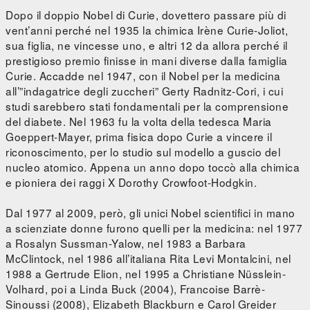
Dopo il doppio Nobel di Curie, dovettero passare più di
vent’anni perché nel 1935 la chimica Irène Curie-Joliot,
sua figlia, ne vincesse uno, e altri 12 da allora perché il
prestigioso premio finisse in mani diverse dalla famiglia
Curie. Accadde nel 1947, con il Nobel per la medicina
all’”indagatrice degli zuccheri” Gerty Radnitz-Cori, i cui
studi sarebbero stati fondamentali per la comprensione
del diabete. Nel 1963 fu la volta della tedesca Maria
Goeppert-Mayer, prima fisica dopo Curie a vincere il
riconoscimento, per lo studio sul modello a guscio del
nucleo atomico. Appena un anno dopo toccò alla chimica
e pioniera dei raggi X Dorothy Crowfoot-Hodgkin.
Dal 1977 al 2009, però, gli unici Nobel scientifici in mano
a scienziate donne furono quelli per la medicina: nel 1977
a Rosalyn Sussman-Yalow, nel 1983 a Barbara
McClintock, nel 1986 all’italiana Rita Levi Montalcini, nel
1988 a Gertrude Elion, nel 1995 a Christiane Nüsslein-
Volhard, poi a Linda Buck (2004), Francoise Barrè-
Sinoussi (2008), Elizabeth Blackburn e Carol Greider