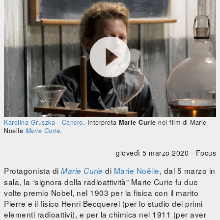
Marie Curie





0:00
/
0:00
Karolina Gruszka
-
Cancro
. Interpreta
Marie Curie
nel film di Marie
Noelle
Marie Curie
.
giovedì 5 marzo 2020 -
Focus
Protagonista di
di
Marie Noëlle
, dal 5 marzo in
Marie Curie
sala, la “signora della radioattività” Marie Curie fu due
volte premio Nobel, nel 1903 per la fisica con il marito
Pierre e il fisico Henri Becquerel (per lo studio dei primi
elementi radioattivi), e per la chimica nel 1911 (per aver