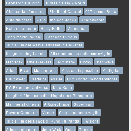
Leonardo Da Vinci
Jurassic Park - World
Cinquanta sfumature
Pirati dei Caraibi
007 James Bond
Auto da corsa
Virus
Indiana Jones
Unbreakable
Robert Langdon
Harry Potter
Millennium
Teen movie italiani
Fast and Furious
Tutti i film del Marvel Cinematic Universe
Il signore degli anelli
Alice nel paese delle meraviglie
Mad Max
Che Guevara
Terminator
Rocky
Star Wars
Alien
Pixar
Me contro te
Mission: Impossible
Modigliani
Halloween
Predator
Avatar
Film contro l'omotransfobia
DC Extended Universe
King Kong
I migliori film dedicati a Napoleone Bonaparte
Mamme al cinema
A Quiet Place
Superman
Povere Creature!
Venom
Smetto quando voglio
Tutti i film della saga di Kung Fu Panda
Twilight
Attacco al potere
John Wick
Opus
Titanic