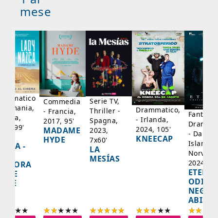
mese
rammatico
Serie TV,
Commedia
 Germania,
Drammatico,
Thriller -
- Francia,
Fantasci
rancia,
- Irlanda,
Spagna,
2017, 95'
Drammat
025, 99'
2024, 105'
MADAME
2023,
- Danima
ADY
KNEECAP
HYDE
7x60'
Islanda,
AZCA -
LA
Norvegi
A
MESÍAS
2024, 10
IGNORA
ETERNA
ELLE
ODISS
INEE
NEGLI
ABISSI