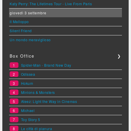
Katy Perry: The Lifetimes Tour - Live From Paris
giovedì 3 settembre
Il Malloppo
Silent Friend
Un mondo meraviglioso
Box Office
❯
1
Spider-Man - Brand New Day
2
Odissea
3
Hokum
4
Minions & Monsters
5
Ateez: Light the Way in Cinemas
6
Michael
7
Toy Story 5
8
Le città di pianura