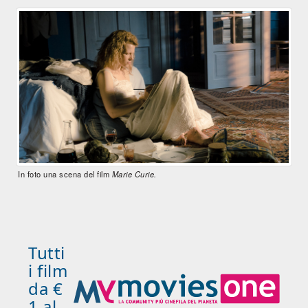
In foto una scena del film
Marie Curie.
Tutti
i film
da €
1 al