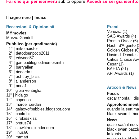
Fai clic qui per iscriverti
subito oppure
Accedi se sei già iscritto
Il cigno nero | Indice
Recensioni & Opinionisti
Premi
Venezia
(1)
MYmovies
SAG Awards
(4)
Marzia Gandolfi
Premio Oscar
(6)
Pubblico (per gradimento)
Nastri d'Argento
(
1° |
mikemaister
Golden Globes
(6
2° |
detodounpoco2011
David di Donatel
3° |
edwood87
Critics Choice A
4° |
gambadilegnodinomesmith
Cesar
(1)
5° |
barryallen
BAFTA
(21)
6° |
riccardo t.
AFI Awards
(1)
7° |
ashtray_bliss
8° |
t. anderson
9° |
anna1
Articoli & News
10° |
gioia ventriglia
Focus
11° |
hidalgo
oscar trionfa il di
12° |
paperino
13° |
marcel cerdan
Approfondiment
14° |
galaxyofbubbles.blogspot.com
quando la settima
15° |
paolo bisi
black swan il trio
16° |
cirokisskiss
News
17° |
protus74
quale sarà il nuo
18° |
slowfilm.splinder.com
black swan pazzia
19° |
linus66
la kunis
20° |
mrmatt
venezia 67 black s