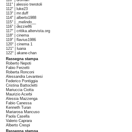
111° |
alessio trerotoli
112° |
luke23
113° |
mr.duff
114° |
alberto1988
115° |
_melindo__
116° |
dezzie86
117° |
critika.altervista.org
118° |
cinema
119° |
flavius1986
120° |
cinema 1
121° |
luana
122° |
akane-chan
Rassegna stampa
Roberto Nepoti
Fabio Ferzetti
Roberta Ronconi
Alessandra Levantesi
Federico Pontiggia
Cristina Battocletti
Mariuccia Ciotta
Maurizio Acerbi
Alessia Mazzenga
Fabio Canessa
Kenneth Turan
Mariarosa Mancuso
Paola Casella
Valerio Caprara
Alberto Crespi
Rassegna stampa