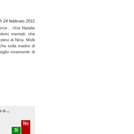
ì 24 febbraio 2011
orce... Una Natalie
blemi mentali, che
stino di Nina. Molti
che sulla madre di
siglio vivamente di
e di
...
No
Sì