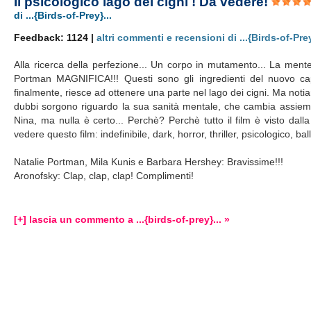
Il psicologico lago dei cigni ! Da vedere!
di ...{Birds-of-Prey}...
Feedback: 1124 |
altri commenti e recensioni di ...{Birds-of-Prey
Alla ricerca della perfezione... Un corpo in mutamento... La mente a
Portman MAGNIFICA!!! Questi sono gli ingredienti del nuovo cap
finalmente, riesce ad ottenere una parte nel lago dei cigni. Ma notiam
dubbi sorgono riguardo la sua sanità mentale, che cambia assieme
Nina, ma nulla è certo... Perchè? Perchè tutto il film è visto dalla
vedere questo film: indefinibile, dark, horror, thriller, psicologico, b
Natalie Portman, Mila Kunis e Barbara Hershey: Bravissime!!!
Aronofsky: Clap, clap, clap! Complimenti!
Birds-of
[+] lascia un commento a ...{birds-of-prey}... »