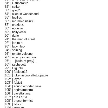
81° |
il superanto
82° |
spike
83° |
greg2
84° |
alice in wonderland
85° |
fueilles
86° |
mr_mojo.risin86
87° |
orazio z.
88° |
eugenio
89° |
hollyver07
90° |
dario
91° |
the man of steel
92° |
joe m.h.
93° |
lady libro
94° |
shining
95° |
renato volpone
96° |
nino quincampoix
97° |
...{birds-of-prey}...
98° |
ralphscott
99° |
luigi.blu
100° |
fabiooo12
101° |
lukemisonofattotuopadre
102° |
jayan
103° |
fabio2
104° |
enrico omodeo salè
105° |
andrearuberto
106° |
violettailaria
107° |
c h i a r a
108° |
theconformist
109° |
fabio6
110° |
droman