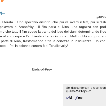
}...
gioved
lterata... Uno specchio distorto, che più va avanti il film, più si dist
olavoro di Aronofsky!!! Il film parla di Nina, una ragazza con pro
o che tutto il film segue la trama del lago dei cigni, determinando il de
 al suo corpo e l'ambiente che la circonda... Molti dubbi sorgono an
 parte di Nina, trasformando tutte le certezze in insicurezze... Io con
alletto... Poi la colonna sonora è di Tchaikovsky!
-Prey
Sei d'accordo con la recension
{Birds-of-Prey}...?