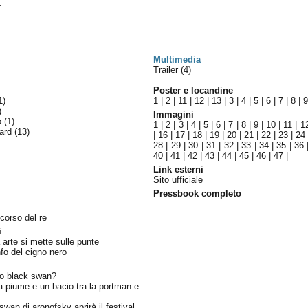
.
Multimedia
Trailer (4)
Poster e locandine
1)
1
|
2
|
11
|
12
|
13
|
3
|
4
|
5
|
6
|
7
|
8
|
)
Immagini
lo
(1)
1
|
2
|
3
|
4
|
5
|
6
|
7
|
8
|
9
|
10
|
11
|
1
ward
(13)
|
16
|
17
|
18
|
19
|
20
|
21
|
22
|
23
|
24
28
|
29
|
30
|
31
|
32
|
33
|
34
|
35
|
36
40
|
41
|
42
|
43
|
44
|
45
|
46
|
47
|
Link esterni
Sito ufficiale
Pressbook completo
scorso del re
i
 arte si mette sulle punte
nfo del cigno nero
vo black swan?
 piume e un bacio tra la portman e
wan di aronofsky aprirà il festival