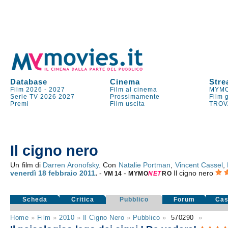
Database
Cinema
Stre
Film 2026
-
2027
Film al cinema
MYMO
Serie TV
2026
2027
Prossimamente
Film 
Premi
Film uscita
TROV
Il cigno nero
Un film di
Darren Aronofsky
. Con
Natalie Portman
,
Vincent Cassel
,
venerdì 18
febbraio 2011
.
-
-
Il cigno nero
VM 14
MYMO
NE
T
RO
Scheda
Critica
Pubblico
Forum
Cas
Home
»
Film
»
2010
»
Il Cigno Nero
»
Pubblico
»
570290
»