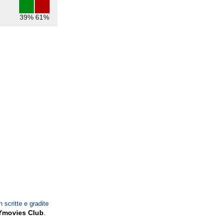
39%
61%
n scritte e gradite
Ymovies Club
.