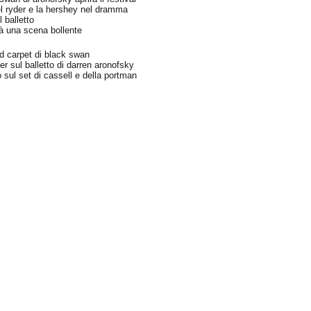
l ryder e la hershey nel dramma
 balletto
à una scena bollente
ed carpet di black swan
ler sul balletto di darren aronofsky
 sul set di cassell e della portman