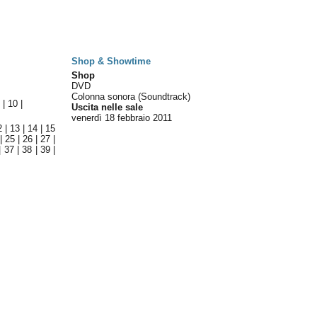
Shop & Showtime
Shop
DVD
Colonna sonora (Soundtrack)
9
|
10
|
Uscita nelle sale
venerdì 18
febbraio 2011
2
|
13
|
14
|
15
|
25
|
26
|
27
|
|
37
|
38
|
39
|