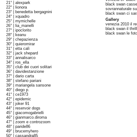
21° |
alexpark
black swan casse
22° |
lionora
sovrannaturale sul
23° |
benedetta bergagnini
black swan ci sar
24° |
xquadro
Gallery
25° |
mymichelle
venezia 2010 il r
26° |
lia_manelli
black swan il thril
27° |
ipoclorito
black swan le foto
28° |
keanu
29° |
chepazienza
30° |
quieromirar
31° |
etta calì
32° |
jack shepard
33° |
annalisarco
34° |
ros_ella
35° |
club dei cuori solitari
36° |
davidestanzione
37° |
dario carta
38° |
stefano pariani
39° |
mariangela sansone
40° |
diego p.
41° |
ce1973
42° |
epidemic
43° |
joker 91
44° |
reservoir dogs
45° |
giacomogabrielli
46° |
gianmarco.diroma
47° |
zoom e controzoom
48° |
paride86
49° |
brucemyhero
50° |
cassandra85