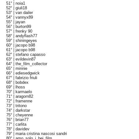
51° |
noia1
52° |
giuli18
53° |
van dailer
54° |
vannyx89
55° |
jayan
56° |
burton99
57° |
frenky 90
58° |
andyflash77
59° |
shiningeyes
60° |
jacopo b98
61° |
jacopo b98
62° |
stefano capasso
63° |
evildevin87
64° |
the_film_collector
65° |
minnie
66° |
ediesedgwick
67° |
fabrizio friuli
68° |
bobdex
69° |
lhoss
70° |
karmaelo
71° |
aragorn82
72° |
framenne
73° |
tritono
74° |
darkstar
75° |
cheyenne
76° |
brian77
77° |
carlita
78° |
davidev
79° |
maria cristina nascosi sandri
80° |
amo_solo_i_bei_film