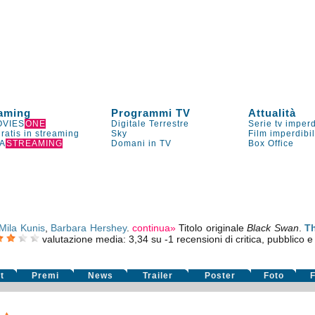
aming
Programmi TV
Attualità
VIES
ONE
Digitale Terrestre
Serie tv imperd
gratis in streaming
Sky
Film imperdibi
A
STREAMING
Domani in TV
Box Office
Mila Kunis
,
Barbara Hershey
.
continua»
Titolo originale
Black Swan
.
Th
valutazione media:
3,34
su
-1
recensioni di critica, pubblico e 
t
Premi
News
Trailer
Poster
Foto
F