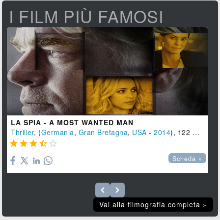
I FILM PIÙ FAMOSI
LA SPIA - A MOST WANTED MAN
Thriller
, (
Germania
,
Gran Bretagna
,
USA
-
2014
), 122 min.





Scheda »
Vai alla filmografia completa »