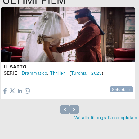
IL SARTO
SERIE -
Drammatico
,
Thriller
- (
Turchia
-
2023
)

Scheda »
Vai alla filmografia completa »