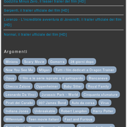
Godzilla Minus Zero, il teaser trailer del film [HD]
Serpenti, il trailer ufficiale del film [HD]
Lorenzo - L'incredibile avventura di Jovanotti, il trailer ufficiale del film
[HD]
Normal, il trailer ufficiale del film [HD]
Argomenti
Minions
Scary Movie
Gomorra
28 giorni dopo
Now You See Me
M3gan
Tutti i film dedicati a Dragon Trainer
Opus
I film e le serie ispirate a Il gattopardo
Biancaneve
Checco Zalone
Oppenheimer
Baby Sitter
Royal Family
Leonardo Da Vinci
Jurassic Park - World
Cinquanta sfumature
Pirati dei Caraibi
007 James Bond
Auto da corsa
Virus
Indiana Jones
Unbreakable
Robert Langdon
Harry Potter
Millennium
Teen movie italiani
Fast and Furious