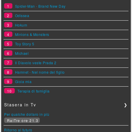
1
Spider-Man - Brand New Day
2
Odissea
3
Hokum
4
Minions & Monsters
5
Toy Story 5
6
Michael
7
Il Diavolo veste Prada 2
8
Hamnet - Nel nome del figlio
9
Gioia mia
10
Terapia di famiglia
Stasera in Tv
❯
Per qualche dollaro in più
RaiTre ore 21.3
Ritorno al futuro