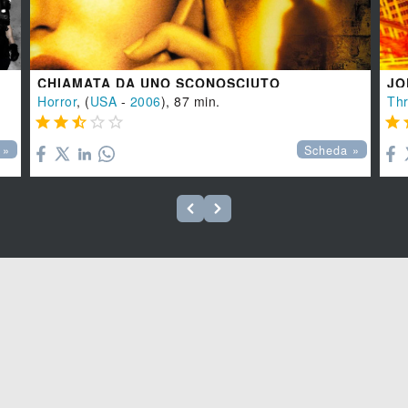
CHIAMATA DA UNO SCONOSCIUTO
JO
Horror
, (
USA
-
2006
), 87 min.
Thr






 »
Scheda »