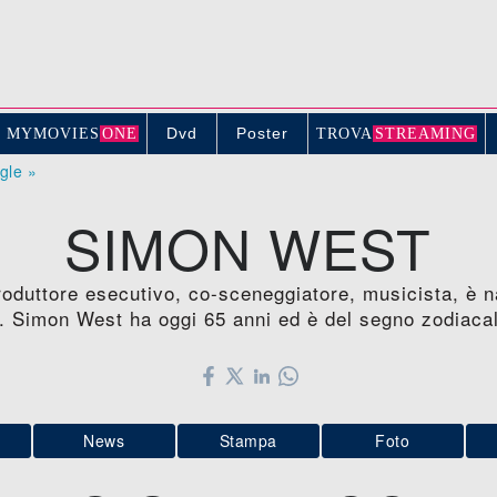
Dvd
Poster
MYMOVIE
S
ONE
TROV
A
STREAMING
ogle »
SIMON WEST
oduttore esecutivo, co-sceneggiatore, musicista, è n
. Simon West ha oggi 65 anni ed è del segno zodiaca
News
Stampa
Foto