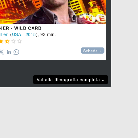
KER - WILD CARD
LA FIGLIA
iller
, (
USA
-
2015
), 92 min.
Avventura
, (








Scheda »
Vai alla filmografia completa »