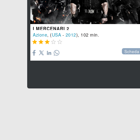
I MERCENARI 2
Azione
, (
USA
-
2012
), 102 min.





Scheda