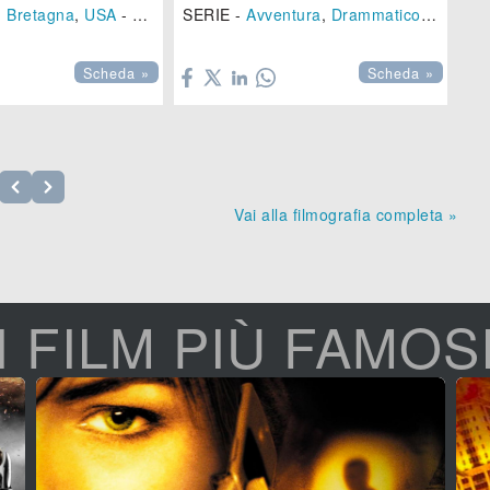
 Bretagna
,
USA
-
2024
), 94 min.
SERIE -
Avventura
,
Drammatico
- (
Spagn
Az


Scheda »
Scheda »
Vai alla filmografia completa »
I FILM PIÙ FAMOS