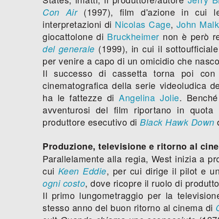
(1997), film d'azione in cui le
Con Air
interpretazioni di
Nicolas Cage
,
John Malk
giocattolone di
Bruckheimer
non è però re
(1999), in cui il sottoufficial
del generale
per venire a capo di un omicidio che nasc
Il successo di cassetta torna poi co
cinematografica della serie videoludica de
ha le fattezze di
Angelina Jolie
. Benché 
avventurosi del film riportano in quot
produttore esecutivo di
Black Hawk Down
Produzione, televisione e ritorno al cin
Parallelamente alla regia, West inizia a pro
cui
, per cui dirige il pilot e 
Keen Eddie
, dove ricopre il ruolo di produtt
ogni costo
Il primo lungometraggio per la television
stesso anno del buon ritorno al cinema di