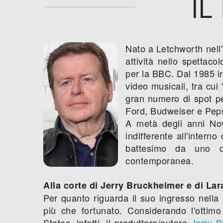
IL
Nato a Letchworth nell'
attività nello spetta
per la BBC. Dal 1985 in
video musicali, tra cu
gran numero di spot pe
Ford, Budweiser e Peps
A metà degli anni No
indifferente all'intern
battesimo da uno de
contemporanea.
Alla corte di Jerry Bruckheimer e di Lar
Per quanto riguarda il suo ingresso nella
più che fortunato. Considerando l'ottimo
States, infatti, il produttore/autore
Jerry 