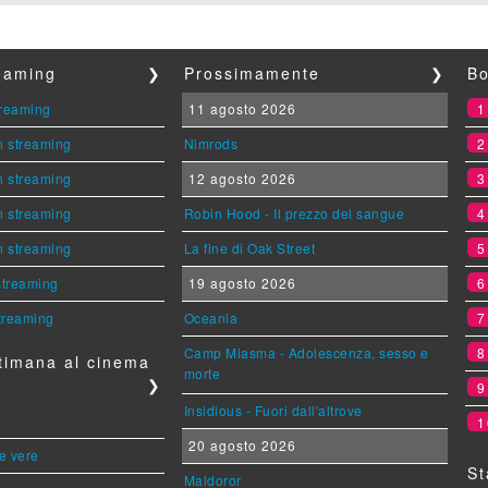
reaming
❯
Prossimamente
❯
Bo
streaming
11 agosto 2026
n streaming
Nimrods
n streaming
12 agosto 2026
n streaming
Robin Hood - Il prezzo del sangue
n streaming
La fine di Oak Street
 streaming
19 agosto 2026
streaming
Oceania
Camp Miasma - Adolescenza, sesso e
timana al cinema
morte
❯
Insidious - Fuori dall'altrove
1
20 agosto 2026
le vere
St
Maldoror