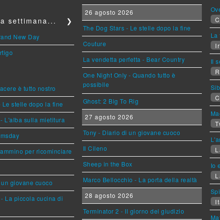
Ov
26 agosto 2026
C
a settimana...
❯
The Dog Stars - Le stelle dopo la fine
La 
Brand New Day
Couture
Ir
rtigo
La vendetta perfetta - Bear Country
Il 
R
One Night Only - Quando tutto è
possibile
Sib
piacere è tutto nostro
C
Ghost: 2 Big To Rig
 Le stelle dopo la fine
Mag
27 agosto 2026
L'alba sulla mietitura
T
Tony - Diario di un giovane cuoco
omsday
L'a
Il Cileno
L
cammino per ricominciare
Sheep in the Box
Io 
L
Marco Bellocchio - La porta della realtà
i un giovane cuoco
Sp
28 agosto 2026
- La piccola cucina di
It
Terminator 2 - Il giorno del giudizio
Mat