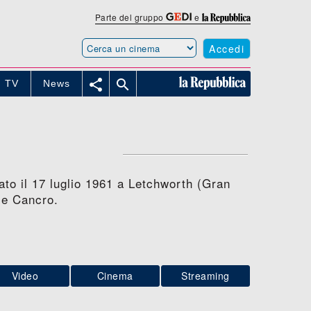
Parte del gruppo
e
Accedi


TV
News
ato il 17 luglio 1961 a Letchworth (Gran
le Cancro.
Video
Cinema
Streaming