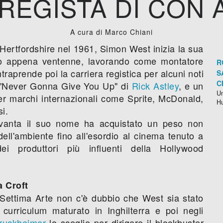
 REGISTA DI CON 
A cura di Marco Chiani
Hertfordshire nel 1961, Simon West inizia la sua
colo appena ventenne, lavorando come montatore
R
traprende poi la carriera registica per alcuni noti
S
C
i "Never Gonna Give You Up" di
Rick Astley
, e un
Un
r marchi internazionali come Sprite, McDonald,
H
i.
vanta il suo nome ha acquistato un peso non
o dell'ambiente fino all'esordio al cinema tenuto a
i produttori più influenti della Hollywood
a Croft
 Settima Arte non c'è dubbio che West sia stato
 curriculum maturato in Inghilterra e poi negli
Bruckheimer
lo sceglie per dirigere il blockbuster