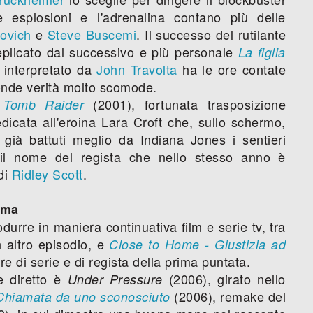
 esplosioni e l'adrenalina contano più delle
ovich
e
Steve Buscemi
. Il successo del rutilante
plicato dal successivo e più personale
La figlia
e interpretato da
John Travolta
ha le ore contate
onde verità molto scomode.
n
(2001), fortunata trasposizione
Tomb Raider
dicata all'eroina Lara Croft che, sullo schermo,
già battuti meglio da Indiana Jones i sentieri
a il nome del regista che nello stesso anno è
di
Ridley Scott
.
ema
durre in maniera continuativa film e serie tv, tra
un altro episodio, e
Close to Home - Giustizia ad
ore di serie e di regista della prima puntata.
e diretto è
(2006), girato nello
Under Pressure
(2006), remake del
Chiamata da uno sconosciuto