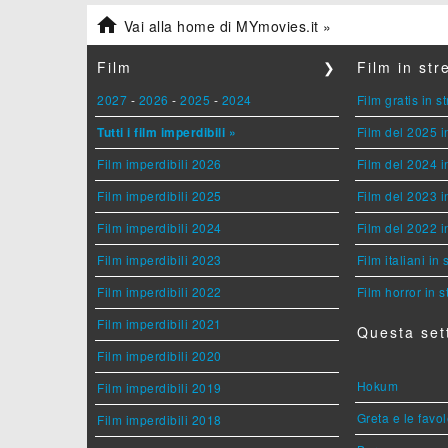

Vai alla home di MYmovies.it »
Film
❯
Film in st
2027
-
2026
-
2025
-
2024
Film gratis in 
Tutti i film imperdibili »
Film del 2025 i
Film imperdibili 2026
Film del 2024 i
Film imperdibili 2025
Film del 2023 i
Film imperdibili 2024
Film del 2022 i
Film imperdibili 2023
Film italiani in
Film imperdibili 2022
Film horror in 
Film imperdibili 2021
Questa set
Film imperdibili 2020
Hokum
Film imperdibili 2019
Greta e le favo
Film imperdibili 2018