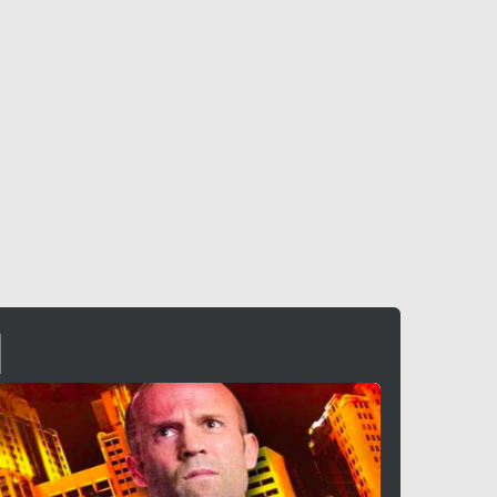
a
ione
-
2022
, (
Cina
)
-
2019
)
Azione
, (
USA
-
2019
)

Scheda »
Sched
I