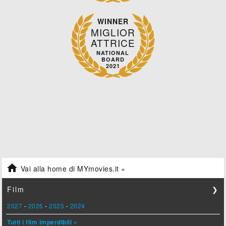
WINNER
MIGLIOR
ATTRICE
NATIONAL
BOARD
2021

Vai alla home di MYmovies.it »
Film
❯
2027
-
2026
-
2025
-
2024
Tutti i film imperdibili »