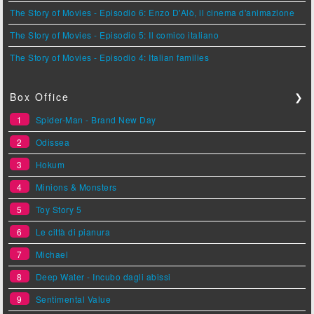
The Story of Movies - Episodio 6: Enzo D'Alò, il cinema d'animazione
The Story of Movies - Episodio 5: Il comico italiano
The Story of Movies - Episodio 4: Italian families
Box Office
❯
1
Spider-Man - Brand New Day
2
Odissea
3
Hokum
4
Minions & Monsters
5
Toy Story 5
6
Le città di pianura
7
Michael
8
Deep Water - Incubo dagli abissi
9
Sentimental Value