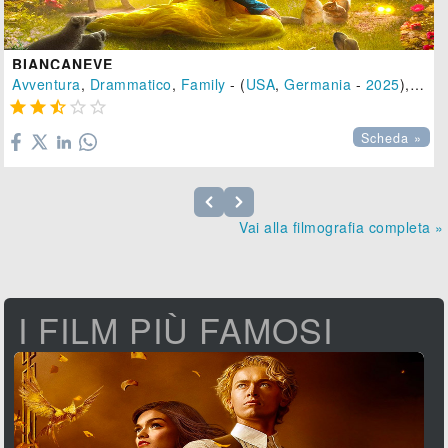
BIANCANEVE
Avventura
,
Drammatico
,
Family
- (
USA
,
Germania
-
2025
), 109 min.





Scheda »
Vai alla filmografia completa »
I FILM PIÙ FAMOSI