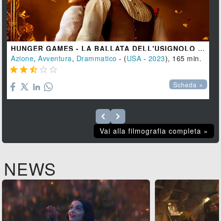
HUNGER GAMES - LA BALLATA DELL'USIGNOLO E DEL SERPENTE
Azione
,
Avventura
,
Drammatico
- (
USA
-
2023
), 165 min.





Scheda »
Vai alla filmografia completa »
NEWS