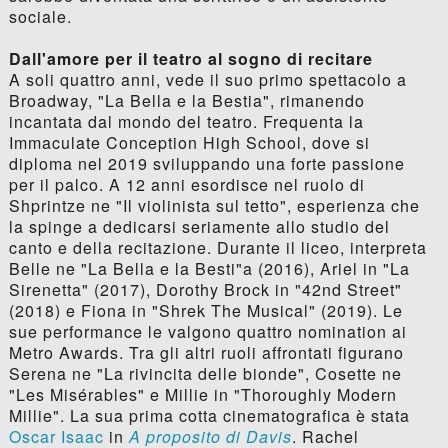
sociale.
Dall'amore per il teatro al sogno di recitare
A soli quattro anni, vede il suo primo spettacolo a
Broadway, "La Bella e la Bestia", rimanendo
incantata dal mondo del teatro. Frequenta la
Immaculate Conception High School, dove si
diploma nel 2019 sviluppando una forte passione
per il palco. A 12 anni esordisce nel ruolo di
Shprintze ne "Il violinista sul tetto", esperienza che
la spinge a dedicarsi seriamente allo studio del
canto e della recitazione. Durante il liceo, interpreta
Belle ne "La Bella e la Besti"a (2016), Ariel in "La
Sirenetta" (2017), Dorothy Brock in "42nd Street"
(2018) e Fiona in "Shrek The Musical" (2019). Le
sue performance le valgono quattro nomination ai
Metro Awards. Tra gli altri ruoli affrontati figurano
Serena ne "La rivincita delle bionde", Cosette ne
"Les Misérables" e Millie in "Thoroughly Modern
Millie". La sua prima cotta cinematografica è stata
Oscar Isaac
in
A proposito di Davis
. Rachel