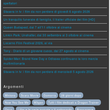
spettatori
Stasera in tv: i film da non perdere di giovedì 6 agosto 2026
Un tranquillo funerale di famiglia, il trailer ufficiale del film [HD]
Queen Budapest, dal 7 all'11 ottobre al cinema
Linkin Park: Unshatter, dal 30 settembre al 3 ottobre al cinema
Locarno Film Festival 2026, al via
Tony - Diario di un giovane cuoco, dal 27 agosto al cinema
Spider-Man: Brand New Day e Odissea continuano la loro marcia
multimilionaria
Stasera in tv: i film da non perdere di mercoledì 5 agosto 2026
Argomenti
Minions
Scary Movie
Gomorra
28 giorni dopo
Now You See Me
M3gan
Tutti i film dedicati a Dragon Trainer
Opus
I film e le serie ispirate a Il gattopardo
Biancaneve