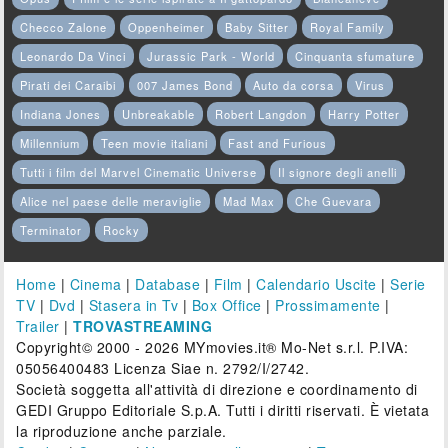
Checco Zalone
Oppenheimer
Baby Sitter
Royal Family
Leonardo Da Vinci
Jurassic Park - World
Cinquanta sfumature
Pirati dei Caraibi
007 James Bond
Auto da corsa
Virus
Indiana Jones
Unbreakable
Robert Langdon
Harry Potter
Millennium
Teen movie italiani
Fast and Furious
Tutti i film del Marvel Cinematic Universe
Il signore degli anelli
Alice nel paese delle meraviglie
Mad Max
Che Guevara
Terminator
Rocky
Home
|
Cinema
|
Database
|
Film
|
Calendario Uscite
|
Serie
TV
|
Dvd
|
Stasera in Tv
|
Box Office
|
Prossimamente
|
Trailer
|
TROVASTREAMING
Copyright© 2000 - 2026 MYmovies.it® Mo-Net s.r.l. P.IVA:
05056400483 Licenza Siae n. 2792/I/2742.
Società soggetta all'attività di direzione e coordinamento di
GEDI Gruppo Editoriale S.p.A. Tutti i diritti riservati. È vietata
la riproduzione anche parziale.