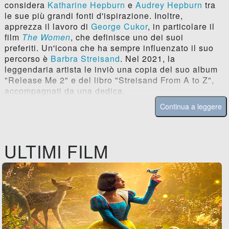
considera
Katharine Hepburn
e
Audrey Hepburn
tra
le sue più grandi fonti d'ispirazione. Inoltre,
apprezza il lavoro di
George Cukor
, in particolare il
film
The Women
, che definisce uno dei suoi
preferiti. Un'icona che ha sempre influenzato il suo
percorso è
Barbra Streisand
. Nel 2021, la
leggendaria artista le inviò una copia del suo album
"Release Me 2" e del libro "Streisand From A to Z",
accompagnati da una dedica.
Continua a leggere
ULTIMI FILM