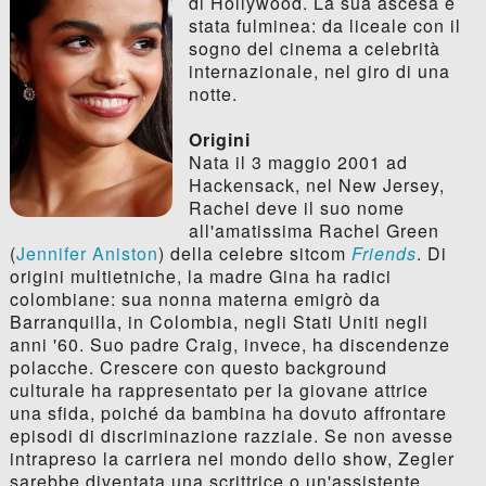
di Hollywood. La sua ascesa è
stata fulminea: da liceale con il
sogno del cinema a celebrità
internazionale, nel giro di una
notte.
Origini
Nata il 3 maggio 2001 ad
Hackensack, nel New Jersey,
Rachel deve il suo nome
all'amatissima Rachel Green
(
Jennifer Aniston
) della celebre sitcom
Friends
. Di
origini multietniche, la madre Gina ha radici
colombiane: sua nonna materna emigrò da
Barranquilla, in Colombia, negli Stati Uniti negli
anni '60. Suo padre Craig, invece, ha discendenze
polacche. Crescere con questo background
culturale ha rappresentato per la giovane attrice
una sfida, poiché da bambina ha dovuto affrontare
episodi di discriminazione razziale. Se non avesse
intrapreso la carriera nel mondo dello show, Zegler
sarebbe diventata una scrittrice o un'assistente