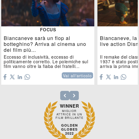
FOCUS
Biancaneve sarà un flop al
Biancaneve, la
botteghino? Arriva al cinema uno
live action Dis
dei film più...
Eccesso di inclusività, eccesso di
Il remake del clas
politicamente corretto. Le polemiche sul
1937 è stato posti
film vanno oltre la fiaba dei fratelli...
arriva la prima i
Vai all'articolo
WINNER
MIGLIOR
ATTRICE IN UN
FILM BRILLANTE
GOLDEN
GLOBES
2022