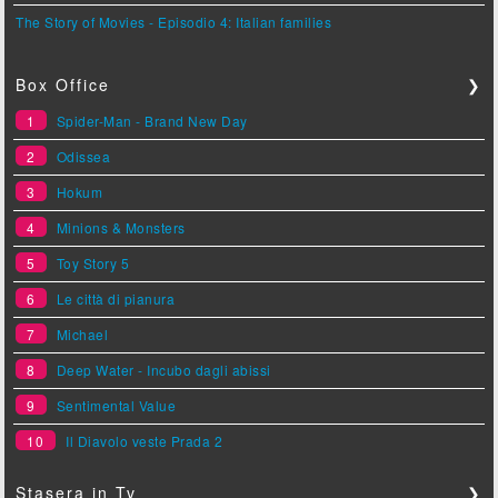
The Story of Movies - Episodio 4: Italian families
Box Office
❯
1
Spider-Man - Brand New Day
2
Odissea
3
Hokum
4
Minions & Monsters
5
Toy Story 5
6
Le città di pianura
7
Michael
8
Deep Water - Incubo dagli abissi
9
Sentimental Value
10
Il Diavolo veste Prada 2
Stasera in Tv
❯