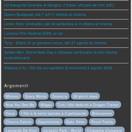
Un tranquillo funerale di famiglia, il trailer ufficiale del film [HD]
Queen Budapest, dal 7 all'11 ottobre al cinema
Linkin Park: Unshatter, dal 30 settembre al 3 ottobre al cinema
Locarno Film Festival 2026, al via
Tony - Diario di un giovane cuoco, dal 27 agosto al cinema
Spider-Man: Brand New Day e Odissea continuano la loro marcia
multimilionaria
Stasera in tv: i film da non perdere di mercoledì 5 agosto 2026
Argomenti
Minions
Scary Movie
Gomorra
28 giorni dopo
Now You See Me
M3gan
Tutti i film dedicati a Dragon Trainer
Opus
I film e le serie ispirate a Il gattopardo
Biancaneve
Checco Zalone
Oppenheimer
Baby Sitter
Royal Family
Leonardo Da Vinci
Jurassic Park - World
Cinquanta sfumature