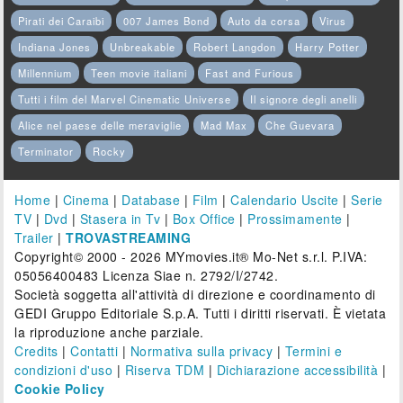
Pirati dei Caraibi
007 James Bond
Auto da corsa
Virus
Indiana Jones
Unbreakable
Robert Langdon
Harry Potter
Millennium
Teen movie italiani
Fast and Furious
Tutti i film del Marvel Cinematic Universe
Il signore degli anelli
Alice nel paese delle meraviglie
Mad Max
Che Guevara
Terminator
Rocky
Home
|
Cinema
|
Database
|
Film
|
Calendario Uscite
|
Serie
TV
|
Dvd
|
Stasera in Tv
|
Box Office
|
Prossimamente
|
Trailer
|
TROVASTREAMING
Copyright© 2000 - 2026 MYmovies.it® Mo-Net s.r.l. P.IVA:
05056400483 Licenza Siae n. 2792/I/2742.
Società soggetta all'attività di direzione e coordinamento di
GEDI Gruppo Editoriale S.p.A. Tutti i diritti riservati. È vietata
la riproduzione anche parziale.
Credits
|
Contatti
|
Normativa sulla privacy
|
Termini e
condizioni d'uso
|
Riserva TDM
|
Dichiarazione accessibilità
|
Cookie Policy