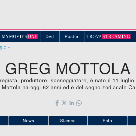
Dvd
Poster
MYMOVIE
S
ONE
TROV
A
STREAMING
ogle »
GREG MOTTOLA
regista, produttore, sceneggiatore, è nato il 11 lugl
 Mottola ha oggi 62 anni ed è del segno zodiacale Ca
News
Stampa
Foto