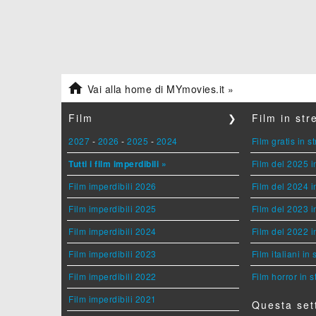

Vai alla home di MYmovies.it »
Film
❯
Film in st
2027
-
2026
-
2025
-
2024
Film gratis in 
Tutti i film imperdibili »
Film del 2025 i
Film imperdibili 2026
Film del 2024 i
Film imperdibili 2025
Film del 2023 i
Film imperdibili 2024
Film del 2022 i
Film imperdibili 2023
Film italiani in
Film imperdibili 2022
Film horror in 
Film imperdibili 2021
Questa set