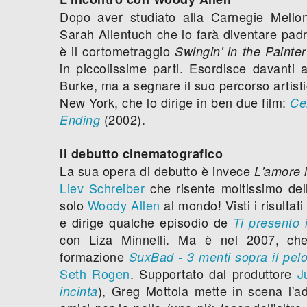
Dopo aver studiato alla Carnegie Mellon
Sarah Allentuch che lo farà diventare padr
è il cortometraggio
Swingin' in the Painte
in piccolissime parti. Esordisce davanti
Burke, ma a segnare il suo percorso artist
New York, che lo dirige in ben due film:
Ce
(2002).
Ending
Il debutto cinematografico
La sua opera di debutto è invece
L'amore i
Liev Schreiber
che risente moltissimo dell
solo
Woody Allen
al mondo! Visti i risultat
e dirige qualche episodio de
Ti presento 
con Liza Minnelli. Ma è nel 2007, che
formazione
SuxBad - 3 menti sopra il pel
Seth Rogen
. Supportato dal produttore
J
), Greg Mottola mette in scena l'a
incinta