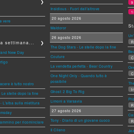
❯
Insidious - Fuori dall'altrove
1
20 agosto 2026
le vere
St
Maldoror
Un'
26 agosto 2026
R
a settimana...
❯
The Dog Stars - Le stelle dopo la fine
Be
Brand New Day
Couture
C
rtigo
La vendetta perfetta - Bear Country
Ov
C
One Night Only - Quando tutto è
possibile
The
piacere è tutto nostro
Ir
Ghost: 2 Big To Rig
 Le stelle dopo la fine
Pr
Limoni a Varsavia
L'alba sulla mietitura
R
27 agosto 2026
omsday
Ca
Tony - Diario di un giovane cuoco
R
cammino per ricominciare
Il Cileno
Jea