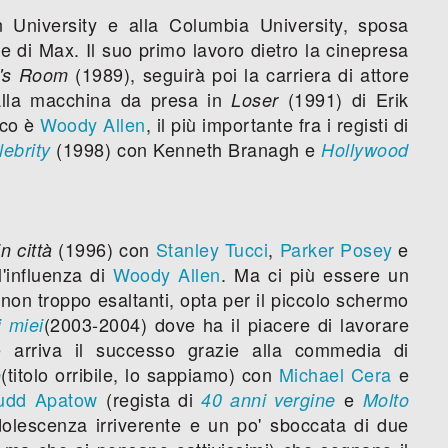
 University e alla Columbia University, sposa
e di Max. Il suo primo lavoro dietro la cinepresa
(1989), seguirà poi la carriera di attore
r's Room
 alla macchina da presa in
(1991) di Erik
Loser
ico è
Woody Allen
, il più importante fra i registi di
(1998) con Kenneth Branagh e
lebrity
Hollywood
(1996) con
Stanley Tucci
,
Parker Posey
e
n città
'influenza di
Woody Allen
. Ma ci più essere un
i non troppo esaltanti, opta per il piccolo schermo
(2003-2004) dove ha il piacere di lavorare
i miei
 arriva il successo grazie alla commedia di
(titolo orribile, lo sappiamo) con
Michael Cera
e
o
udd Apatow
(regista di
e
40 anni vergine
Molto
dolescenza irriverente e un po' sboccata di due