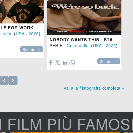
BLE FOR WORK
NO
media
, (
USA
-
2026
)
SE
NOBODY WANTS THIS - STAGIONE 2

SERIE -
Commedia
, (
USA
-
2025
)
Scheda »

Scheda »
Vai alla filmografia completa »
I FILM PIÙ FAMOS