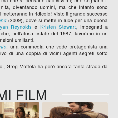
, ma che si pensano cattivissimi) che sognano il
inità, diventando uomini, ma che intanto sono
 li metteranno in ridicolo! Visto il grande successo
(2009), dove si mette in luce per una buona
and
yan Reynolds
e
Kristen Stewart
, impegnati a
i che, nell'afosa estate del 1987, lavorano in un
nsioni umilianti.
, una commedia che vede protagonista una
nto
rivo di una coppia di vicini agenti segreti sotto
mici, Greg Mottola ha però ancora tanta strada da
MI FILM