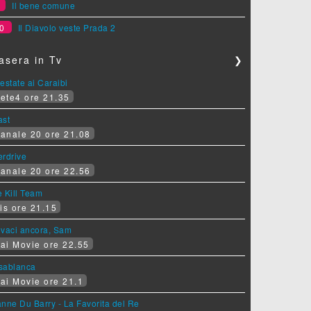
9
Il bene comune
0
Il Diavolo veste Prada 2
asera in Tv
❯
estate ai Caraibi
ete4 ore 21.35
ast
anale 20 ore 21.08
erdrive
anale 20 ore 22.56
 Kill Team
is ore 21.15
ovaci ancora, Sam
ai Movie ore 22.55
sablanca
ai Movie ore 21.1
nne Du Barry - La Favorita del Re