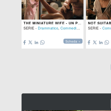
THE MINIATURE WIFE - UN PICCOLO PROBLEMA
NOT SUITA
SERIE -
Drammatico
,
Commedia
- (
USA
SERIE -
-
2026
Com
)


Scheda »