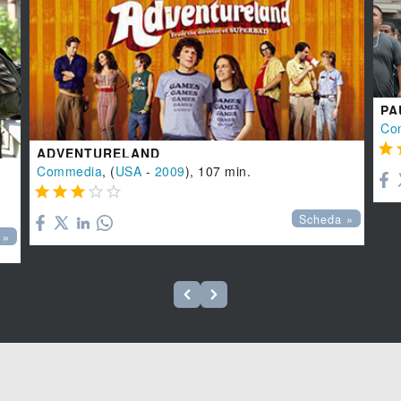
PA
Co

ADVENTURELAND
Commedia
, (
USA
-
2009
), 107 min.





Scheda »
 »