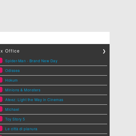
x Office
❯
1
Spider-Man - Brand New Day
2
Odissea
3
Hokum
4
Minions & Monsters
5
Ateez: Light the Way in Cinemas
6
Michael
7
Toy Story 5
8
Le città di pianura