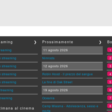
reaming
❯
Prossimamente
❯
Bo
streaming
11 agosto 2026
n streaming
Nimrods
n streaming
12 agosto 2026
n streaming
Robin Hood - Il prezzo del sangue
n streaming
La fine di Oak Street
 streaming
19 agosto 2026
streaming
Oceania
Camp Miasma - Adolescenza, sesso e
timana al cinema
morte