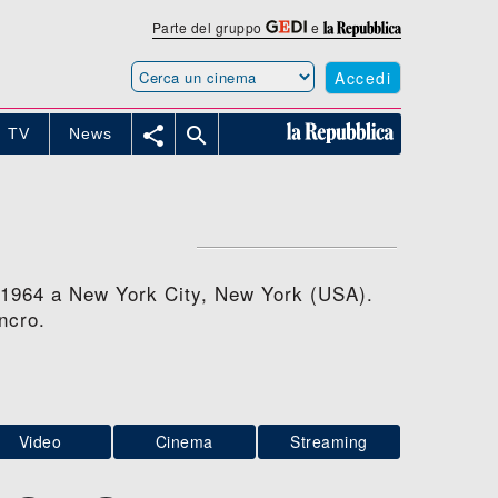
Parte del gruppo
e
Accedi


TV
News
io 1964 a New York City, New York (USA).
ncro.
Video
Cinema
Streaming