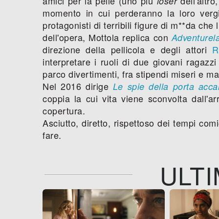
amici per la pelle (uno più
dell'altro
loser
momento in cui perderanno la loro verg
protagonisti di terribili figure di m**da che
dell'opera, Mottola replica con
Adventurel
direzione della pellicola e degli attori
R
interpretare i ruoli di due giovani ragazz
parco divertimenti, fra stipendi miseri e ma
Nel 2016 dirige
Le spie della porta acca
coppia la cui vita viene sconvolta dall'ar
copertura.
Asciutto, diretto, rispettoso dei tempi co
fare.
ULTI