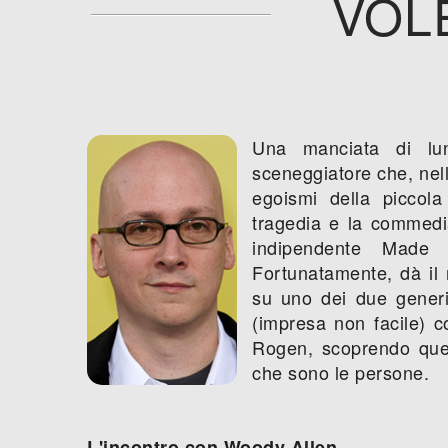
VOL
Una manciata di lun
sceneggiatore che, nell
egoismi della piccol
tragedia e la commedia.
indipendente Made
Fortunatamente, dà il
su uno dei due generi 
(impresa non facile) c
Rogen, scoprendo quel
che sono le persone.
L'incontro con Woody Allen