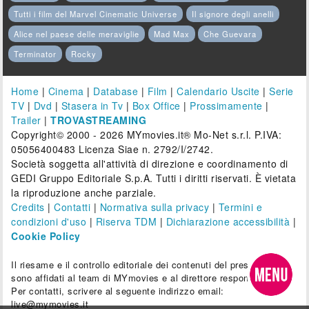
Tutti i film del Marvel Cinematic Universe
Il signore degli anelli
Alice nel paese delle meraviglie
Mad Max
Che Guevara
Terminator
Rocky
Home
|
Cinema
|
Database
|
Film
|
Calendario Uscite
|
Serie
TV
|
Dvd
|
Stasera in Tv
|
Box Office
|
Prossimamente
|
Trailer
|
TROVASTREAMING
Copyright© 2000 - 2026 MYmovies.it® Mo-Net s.r.l. P.IVA:
05056400483 Licenza Siae n. 2792/I/2742.
Società soggetta all'attività di direzione e coordinamento di
GEDI Gruppo Editoriale S.p.A. Tutti i diritti riservati. È vietata
la riproduzione anche parziale.
Credits
|
Contatti
|
Normativa sulla privacy
|
Termini e
condizioni d'uso
|
Riserva TDM
|
Dichiarazione accessibilità
|
Cookie Policy
Il riesame e il controllo editoriale dei contenuti del presente sito
sono affidati al team di MYmovies e al direttore responsabile.
Per contatti, scrivere al seguente indirizzo email:
live@mymovies.it