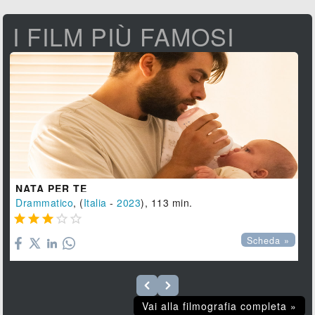
I FILM PIÙ FAMOSI
NATA PER TE
Drammatico
, (
Italia
-
2023
), 113 min.





Scheda »
Vai alla filmografia completa »