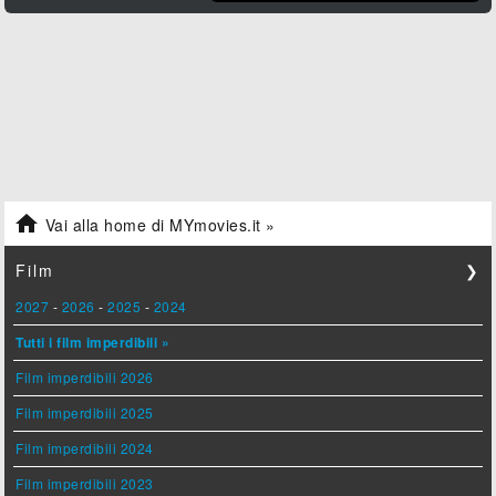

Vai alla home di MYmovies.it »
Film
❯
2027
-
2026
-
2025
-
2024
Tutti i film imperdibili »
Film imperdibili 2026
Film imperdibili 2025
Film imperdibili 2024
Film imperdibili 2023