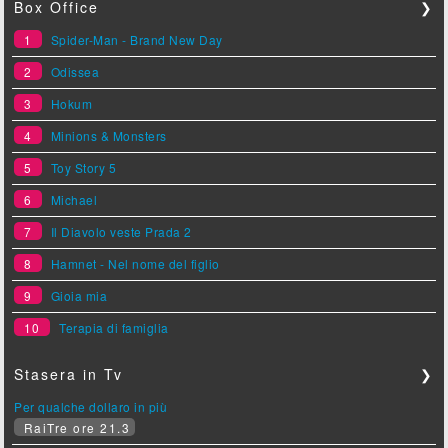
Box Office
❯
1
Spider-Man - Brand New Day
2
Odissea
3
Hokum
4
Minions & Monsters
5
Toy Story 5
6
Michael
7
Il Diavolo veste Prada 2
8
Hamnet - Nel nome del figlio
9
Gioia mia
10
Terapia di famiglia
Stasera in Tv
❯
Per qualche dollaro in più
RaiTre ore 21.3