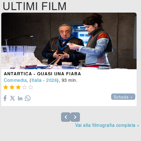
ULTIMI FILM
ANTARTICA - QUASI UNA FIABA
Commedia
, (
Italia
-
2026
), 93 min.





Scheda »
Vai alla filmografia completa »