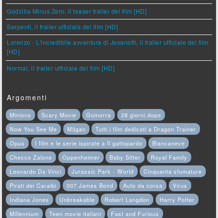
Godzilla Minus Zero, il teaser trailer del film [HD]
Serpenti, il trailer ufficiale del film [HD]
Lorenzo - L'incredibile avventura di Jovanotti, il trailer ufficiale del film
[HD]
Normal, il trailer ufficiale del film [HD]
Argomenti
Minions
Scary Movie
Gomorra
28 giorni dopo
Now You See Me
M3gan
Tutti i film dedicati a Dragon Trainer
Opus
I film e le serie ispirate a Il gattopardo
Biancaneve
Checco Zalone
Oppenheimer
Baby Sitter
Royal Family
Leonardo Da Vinci
Jurassic Park - World
Cinquanta sfumature
Pirati dei Caraibi
007 James Bond
Auto da corsa
Virus
Indiana Jones
Unbreakable
Robert Langdon
Harry Potter
Millennium
Teen movie italiani
Fast and Furious