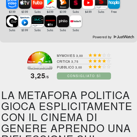
Powered by





MYMOVIES 3,00





CRITICA 3,75





PUBBLICO 3,00
3,25
CONSIGLIATO SÌ
/5
LA METAFORA POLITICA
GIOCA ESPLICITAMENTE
CON IL CINEMA DI
GENERE APRENDO UNA