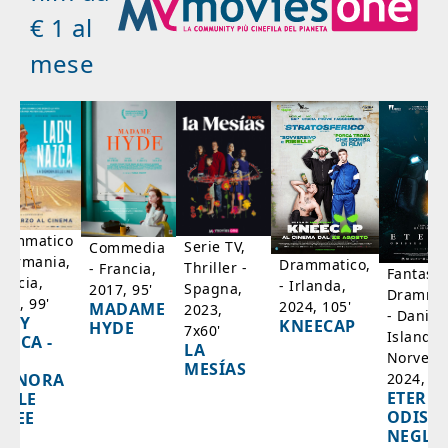
€ 1 al
mese
rammatico
Serie TV,
Commedia
 Germania,
Drammatico,
Thriller -
- Francia,
Fantasci
rancia,
- Irlanda,
Spagna,
2017, 95'
Drammat
025, 99'
2024, 105'
MADAME
2023,
- Danim
ADY
KNEECAP
HYDE
7x60'
Islanda,
AZCA -
LA
Norvegi
A
MESÍAS
IGNORA
2024, 10
ETERNA
ELLE
ODISS
INEE
NEGLI