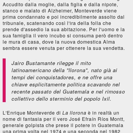
Accudito dalla moglie, dalla figlia e dalla nipote,
stanco e malato di Alzheimer, Monteverde viene
prima condannato e poi incredibilmente assolto dal
tribunale, scatenando così l'ira della folla che
prende d'assedio la sua abitazione. Per l'uomo e la
sua famiglia il vero incubo si consuma però dentro
le mura di casa, dove la nuova domestica Alma
sembra essere venuta per ottenere la sua vendetta.
Jairo Bustamante rilegge il mito
latinoamericano della "llorona", nato già ai
tempi dei conquistadores, e ne offre una
chiave esplicitamente politica scavando nel
recente passato del Guatemala e nel rimosso
collettivo dello sterminio del popolo Ixil.
L'Enrique Monteverde di
La llorona
è in realtà un
nome di fantasia per il vero José Efraín Ríos Montt,
generale golpista che prese il potere in Guatemala
una prima volta nel 1974 e una seconda nel 1982