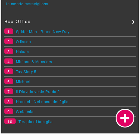
Un mondo meraviglioso
Box Office
❯
1
Spider-Man - Brand New Day
2
Odissea
3
Hokum
4
Minions & Monsters
5
Toy Story 5
6
Michael
7
Il Diavolo veste Prada 2
8
Hamnet - Nel nome del figlio
9
Gioia mia
10
Terapia di famiglia
Stasera in Tv
❯