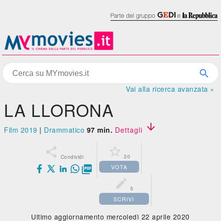
Vai alla ricerca avanzata »
LA LLORONA

Film 2019
|
Drammatico
97 min.
Dettagli


20
Condividi
VOTA


5
SCRIVI
Ultimo aggiornamento mercoledì 22 aprile 2020