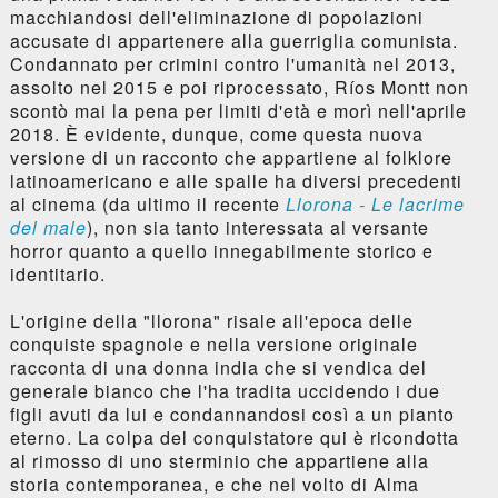
macchiandosi dell'eliminazione di popolazioni
accusate di appartenere alla guerriglia comunista.
Condannato per crimini contro l'umanità nel 2013,
assolto nel 2015 e poi riprocessato, Ríos Montt non
scontò mai la pena per limiti d'età e morì nell'aprile
2018. È evidente, dunque, come questa nuova
versione di un racconto che appartiene al folklore
latinoamericano e alle spalle ha diversi precedenti
al cinema (da ultimo il recente
Llorona - Le lacrime
del male
), non sia tanto interessata al versante
horror quanto a quello innegabilmente storico e
identitario.
L'origine della "llorona" risale all'epoca delle
conquiste spagnole e nella versione originale
racconta di una donna india che si vendica del
generale bianco che l'ha tradita uccidendo i due
figli avuti da lui e condannandosi così a un pianto
eterno. La colpa del conquistatore qui è ricondotta
al rimosso di uno sterminio che appartiene alla
storia contemporanea, e che nel volto di Alma