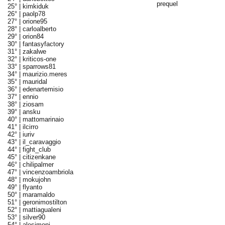
prequel
25° |
kimkiduk
26° |
paolp78
27° |
orione95
28° |
carloalberto
29° |
orion84
30° |
fantasyfactory
31° |
zakalwe
32° |
kriticos-one
33° |
sparrows81
34° |
maurizio.meres
35° |
mauridal
36° |
edenartemisio
37° |
ennio
38° |
ziosam
39° |
ansku
40° |
mattomarinaio
41° |
ilcirro
42° |
iuriv
43° |
il_caravaggio
44° |
fight_club
45° |
citizenkane
46° |
chilipalmer
47° |
vincenzoambriola
48° |
mokujohn
49° |
flyanto
50° |
maramaldo
51° |
geronimostilton
52° |
mattiagualeni
53° |
silver90
54° |
alesimoni