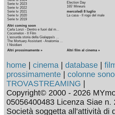
Election Day
Serie tv 2023
165' Mineurs
Serie tv 2022
Serie tv 2021
mercoledì 8 luglio
Serie tv 2020
La casa - Il rogo del male
Serie tv 2019
Altri coming soon
Carla Lonzi - Dentro e fuori dal m...
Cocomelon - Il Film
L'assurda storia della Gialappa's ...
The Mortuary Assistant - Anatomia ...
I Nisidiani
Altri prossimamente »
Altri film al cinema »
home
|
cinema
|
database
|
fil
prossimamente
|
colonne sono
TROVASTREAMING
|
Copyright© 2000 - 2026 MYmov
05056400483 Licenza Siae n. 
Società soggetta all'attività d