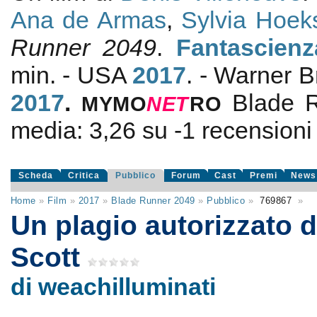
Ana de Armas
,
Sylvia Hoek
Runner 2049
.
Fantascienz
min. - USA
2017
. - Warner B
2017
.
Blade 
MYMO
NE
T
RO
media:
3,26
su
-1
recensioni d
Scheda
Critica
Pubblico
Forum
Cast
Premi
News
Home
»
Film
»
2017
»
Blade Runner 2049
»
Pubblico
»
769867
»
Un plagio autorizzato d
Scott
di weachilluminati