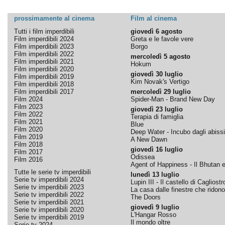
prossimamente al cinema
Film al cinema
Tutti i film imperdibili
giovedì 6 agosto
Film imperdibili 2024
Greta e le favole vere
Film imperdibili 2023
Borgo
Film imperdibili 2022
mercoledì 5 agosto
Film imperdibili 2021
Hokum
Film imperdibili 2020
giovedì 30 luglio
Film imperdibili 2019
Kim Novak's Vertigo
Film imperdibili 2018
Film imperdibili 2017
mercoledì 29 luglio
Film 2024
Spider-Man - Brand New Day
Film 2023
giovedì 23 luglio
Film 2022
Terapia di famiglia
Film 2021
Blue
Film 2020
Deep Water - Incubo dagli abissi
Film 2019
A New Dawn
Film 2018
giovedì 16 luglio
Film 2017
Odissea
Film 2016
Agent of Happiness - Il Bhutan e 
Tutte le serie tv imperdibili
lunedì 13 luglio
Serie tv imperdibili 2024
Lupin III - Il castello di Cagliostr
Serie tv imperdibili 2023
La casa dalle finestre che ridono
Serie tv imperdibili 2022
The Doors
Serie tv imperdibili 2021
giovedì 9 luglio
Serie tv imperdibili 2020
L'Hangar Rosso
Serie tv imperdibili 2019
Il mondo oltre
Serie tv 2024