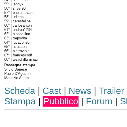
55° |
jennyx
56° |
silver90
57° |
paolosalvaro
58° |
udiego
59° |
ceresfelipe
60° |
carlosantoni
61° |
andrea1234
62° |
ninopellino
63° |
tmpsvita
64° |
lucavon95
65° |
azuccoa
66° |
pietroviola
67° |
francescodf
68° |
weachilluminati
Rassegna stampa
Silvio Danese
Paolo D'Agostini
Maurizio Acerbi
Scheda
|
Cast
|
News
|
Trailer
Stampa
|
Pubblico
|
Forum
|
S