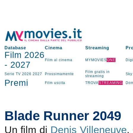
Database
Cinema
Streaming
Pr
Film 2026
Film al cinema
MYMOVIES
ONE
Digi
-
2027
Film gratis in
Serie TV
2026
2027
Prossimamente
Sky
streaming
Premi
Film uscita
TROVA
STREAMING
Dom
Blade Runner 2049
Un film di
Denis Villeneuve
.