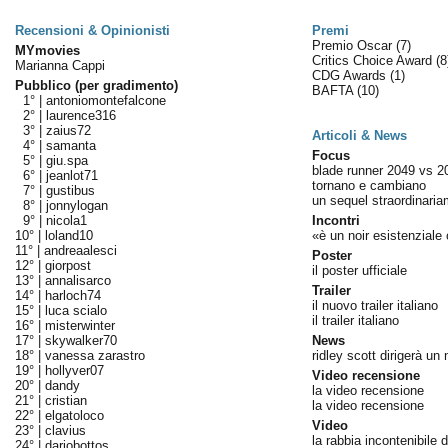
Recensioni & Opinionisti
Premi
Premio Oscar
(7)
MYmovies
Critics Choice Award
(8
Marianna Cappi
CDG Awards
(1)
Pubblico (per gradimento)
BAFTA
(10)
1° |
antoniomontefalcone
2° |
laurence316
3° |
zaius72
Articoli & News
4° |
samanta
Focus
5° |
giu.spa
blade runner 2049 vs 2
6° |
jeanlot71
tornano e cambiano
7° |
gustibus
un sequel straordinaria
8° |
jonnylogan
9° |
nicola1
Incontri
10° |
loland10
«è un noir esistenziale 
11° |
andreaalesci
Poster
12° |
giorpost
il poster ufficiale
13° |
annalisarco
Trailer
14° |
harloch74
il nuovo trailer italiano
15° |
luca scialo
il trailer italiano
16° |
misterwinter
17° |
skywalker70
News
18° |
vanessa zarastro
ridley scott dirigerà un
19° |
hollyver07
Video recensione
20° |
dandy
la video recensione
21° |
cristian
la video recensione
22° |
elgatoloco
Video
23° |
clavius
la rabbia incontenibile 
24° |
dariobottos