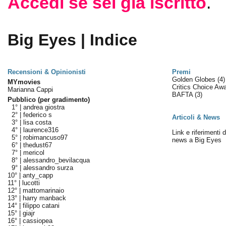
Accedi se sei già iscritto
.
Big Eyes | Indice
Recensioni & Opinionisti
Premi
Golden Globes
(4)
MYmovies
Critics Choice Aw
Marianna Cappi
BAFTA
(3)
Pubblico (per gradimento)
1° |
andrea giostra
2° |
federico s
Articoli & News
3° |
lisa costa
4° |
laurence316
Link e riferimenti da
5° |
robimancuso97
news a Big Eyes
6° |
thedust67
7° |
mericol
8° |
alessandro_bevilacqua
9° |
alessandro surza
10° |
anty_capp
11° |
lucotti
12° |
mattomarinaio
13° |
harry manback
14° |
filippo catani
15° |
giajr
16° |
cassiopea