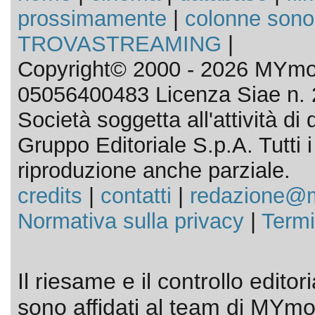
prossimamente
|
colonne sono
TROVASTREAMING
|
Copyright© 2000 - 2026 MYmov
05056400483 Licenza Siae n. 
Società soggetta all'attività d
Gruppo Editoriale S.p.A. Tutti i d
riproduzione anche parziale.
credits
|
contatti
|
redazione@m
Normativa sulla privacy
|
Termi
Il riesame e il controllo editor
sono affidati al team di MYmov