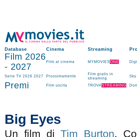
Database
Cinema
Streaming
Pr
Film 2026
Film al cinema
MYMOVIES
ONE
Digi
-
2027
Film gratis in
Serie TV
2026
2027
Prossimamente
Sky
streaming
Premi
Film uscita
TROVA
STREAMING
Dom
Big Eyes
Un film di
Tim Burton
. C