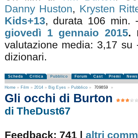
Danny Huston
,
Krysten Ritt
Kids+13
, durata 106 min.
giovedì 1
gennaio 2015
.
valutazione media:
3,17
su
dizionari.
Scheda
Critica
Pubblico
Forum
Cast
Premi
News
Home
»
Film
»
2014
»
Big Eyes
»
Pubblico
»
709859
»
Gli occhi di Burton
di TheDust67
Feedback: 741 |
altri comm