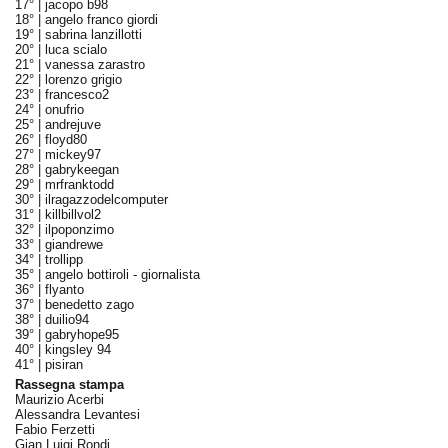
17° |
jacopo b98
18° |
angelo franco giordi
19° |
sabrina lanzillotti
20° |
luca scialo
21° |
vanessa zarastro
22° |
lorenzo grigio
23° |
francesco2
24° |
onufrio
25° |
andrejuve
26° |
floyd80
27° |
mickey97
28° |
gabrykeegan
29° |
mrfranktodd
30° |
ilragazzodelcomputer
31° |
killbillvol2
32° |
ilpoponzimo
33° |
giandrewe
34° |
trollipp
35° |
angelo bottiroli - giornalista
36° |
flyanto
37° |
benedetto zago
38° |
duilio94
39° |
gabryhope95
40° |
kingsley 94
41° |
pisiran
Rassegna stampa
Maurizio Acerbi
Alessandra Levantesi
Fabio Ferzetti
Gian Luigi Rondi