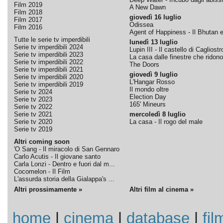
Film 2019
A New Dawn
Film 2018
giovedì 16 luglio
Film 2017
Odissea
Film 2016
Agent of Happiness - Il Bhutan e 
Tutte le serie tv imperdibili
lunedì 13 luglio
Serie tv imperdibili 2024
Lupin III - Il castello di Cagliostr
Serie tv imperdibili 2023
La casa dalle finestre che ridono
Serie tv imperdibili 2022
The Doors
Serie tv imperdibili 2021
giovedì 9 luglio
Serie tv imperdibili 2020
L'Hangar Rosso
Serie tv imperdibili 2019
Il mondo oltre
Serie tv 2024
Election Day
Serie tv 2023
165' Mineurs
Serie tv 2022
Serie tv 2021
mercoledì 8 luglio
Serie tv 2020
La casa - Il rogo del male
Serie tv 2019
Altri coming soon
'O Sang - Il miracolo di San Gennaro
Carlo Acutis - Il giovane santo
Carla Lonzi - Dentro e fuori dal m...
Cocomelon - Il Film
L'assurda storia della Gialappa's ...
Altri prossimamente »
Altri film al cinema »
home
|
cinema
|
database
|
fil