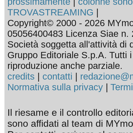
prossimamente
|
colonne sono
TROVASTREAMING
|
Copyright© 2000 - 2026 MYmov
05056400483 Licenza Siae n. 
Società soggetta all'attività d
Gruppo Editoriale S.p.A. Tutti i d
riproduzione anche parziale.
credits
|
contatti
|
redazione@m
Normativa sulla privacy
|
Termi
Il riesame e il controllo editor
sono affidati al team di MYmov