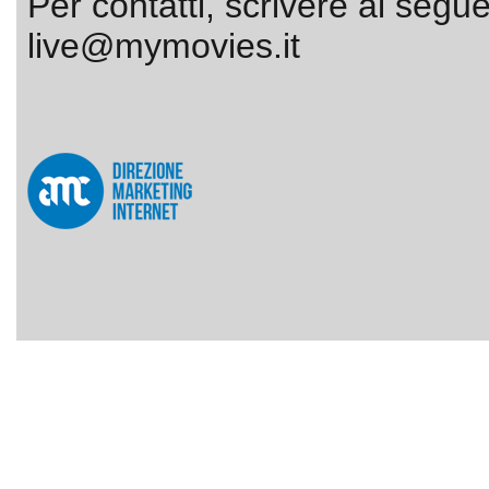
Per contatti, scrivere al segue
live@mymovies.it