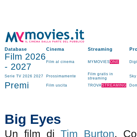
Database
Cinema
Streaming
Pr
Film 2026
Film al cinema
MYMOVIES
ONE
Digi
-
2027
Film gratis in
Serie TV
2026
2027
Prossimamente
Sky
streaming
Premi
Film uscita
TROVA
STREAMING
Dom
Big Eyes
Un film di
Tim Burton
. C