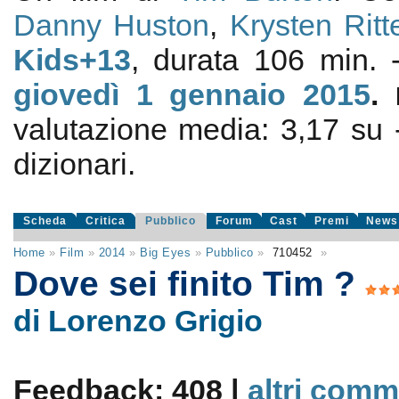
Danny Huston
,
Krysten Ritt
Kids+13
, durata 106 min.
giovedì 1
gennaio 2015
.
valutazione media:
3,17
su
dizionari.
Scheda
Critica
Pubblico
Forum
Cast
Premi
News
Home
»
Film
»
2014
»
Big Eyes
»
Pubblico
»
710452
»
Dove sei finito Tim ?
di Lorenzo Grigio
Feedback: 408 |
altri comm