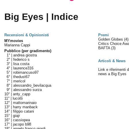
Big Eyes | Indice
Recensioni & Opinionisti
Premi
Golden Globes
(4)
MYmovies
Critics Choice Aw
Marianna Cappi
BAFTA
(3)
Pubblico (per gradimento)
1° |
andrea giostra
2° |
federico s
Articoli & News
3° |
lisa costa
4° |
laurence316
Link e riferimenti da
5° |
robimancuso97
news a Big Eyes
6° |
thedust67
7° |
mericol
8° |
alessandro_bevilacqua
9° |
alessandro surza
10° |
anty_capp
11° |
lucotti
12° |
mattomarinaio
13° |
harry manback
14° |
filippo catani
15° |
giajr
16° |
cassiopea
17° |
jacopo b98
18° |
angelo franco giordi