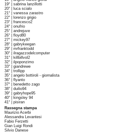
19° |
sabrina lanzillotti
20° |
luca scialo
21° |
vanessa zarastro
22° |
lorenzo grigio
23° |
francesco2
24° |
onufrio
25° |
andrejuve
26° |
floyd80
27° |
mickey97
28° |
gabrykeegan
29° |
mrfranktodd
30° |
ilragazzodelcomputer
31° |
killbillvol2
32° |
ilpoponzimo
33° |
giandrewe
34° |
trollipp
35° |
angelo bottiroli - giornalista
36° |
flyanto
37° |
benedetto zago
38° |
duilio94
39° |
gabryhope95
40° |
kingsley 94
41° |
pisiran
Rassegna stampa
Maurizio Acerbi
Alessandra Levantesi
Fabio Ferzetti
Gian Luigi Rondi
Silvio Danese