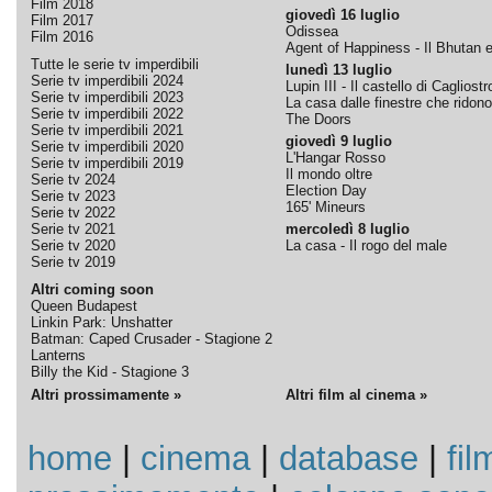
Film 2018
giovedì 16 luglio
Film 2017
Odissea
Film 2016
Agent of Happiness - Il Bhutan e 
Tutte le serie tv imperdibili
lunedì 13 luglio
Serie tv imperdibili 2024
Lupin III - Il castello di Cagliostr
Serie tv imperdibili 2023
La casa dalle finestre che ridono
Serie tv imperdibili 2022
The Doors
Serie tv imperdibili 2021
giovedì 9 luglio
Serie tv imperdibili 2020
L'Hangar Rosso
Serie tv imperdibili 2019
Il mondo oltre
Serie tv 2024
Election Day
Serie tv 2023
165' Mineurs
Serie tv 2022
Serie tv 2021
mercoledì 8 luglio
Serie tv 2020
La casa - Il rogo del male
Serie tv 2019
Altri coming soon
Queen Budapest
Linkin Park: Unshatter
Batman: Caped Crusader - Stagione 2
Lanterns
Billy the Kid - Stagione 3
Altri prossimamente »
Altri film al cinema »
home
|
cinema
|
database
|
fil