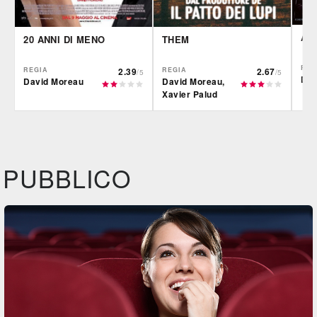
AL
20 ANNI DI MENO
THEM
REG
REGIA
2.39
REGIA
2.67
/5
/5
Dav
David Moreau
David Moreau,
Xavier Palud
IBS
IBS
CG |
DVD
BR
DVD
Feltrinelli
Feltrinelli
IBS
DVD
DVD
PUBBLICO
Felt