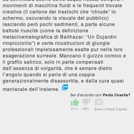
movimenti di macchina fluidi e le frequenti trovate
creative (il cartone dei traslochi che “chiude” lo
schermo, oscurando la visuale del pubblico)
lasciando però pochi sedimenti, a parte alcune
battute riuscite (come la definizione
metacinematografica di Balthazar: “Un Dujardin
rimpicciolito”) e certe ricostruzioni di giungle
professionali impietosamente esatte pur nella loro
esagerazione surreale. Mancano il guizzo comico e
il graffio satirico, solo in parte compensati
dall’assenza di volgarità, che è sempre dietro
l’angolo quando si parla di una coppia
generazionalmente disassortita, e dalla cura quasi

maniacale dell’insieme.
Sei d'accordo con
Paola Casella?
61%
39%
Scrivi a Paola Casella