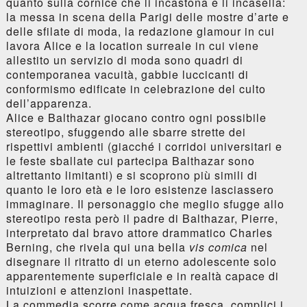
quanto sulla cornice che li incastona e li incasella:
la messa in scena della Parigi delle mostre d’arte e
delle sfilate di moda, la redazione glamour in cui
lavora Alice e la location surreale in cui viene
allestito un servizio di moda sono quadri di
contemporanea vacuità, gabbie luccicanti di
conformismo edificate in celebrazione del culto
dell’apparenza.
Alice e Balthazar giocano contro ogni possibile
stereotipo, sfuggendo alle sbarre strette dei
rispettivi ambienti (giacché i corridoi universitari e
le feste sballate cui partecipa Balthazar sono
altrettanto limitanti) e si scoprono più simili di
quanto le loro età e le loro esistenze lasciassero
immaginare. Il personaggio che meglio sfugge allo
stereotipo resta però il padre di Balthazar, Pierre,
interpretato dal bravo attore drammatico Charles
Berning, che rivela qui una bella
vis comica
nel
disegnare il ritratto di un eterno adolescente solo
apparentemente superficiale e in realtà capace di
intuizioni e attenzioni inaspettate.
La commedia scorre come acqua fresca, complici i