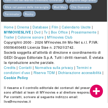
Alice nel paese delle meraviglie
Mad Max
Che Guevara
Terminator
Rocky
Home
|
Cinema
|
Database
|
Film
|
Calendario Uscite
|
MYMOVIESLIVE
|
Dvd
|
Tv
|
Box Office
|
Prossimamente
|
Trailer
|
Colonne sonore
|
MYmovies Club
Copyright© 2000 - 2026 MYmovies.it® Mo-Net s.r.l. P.IVA:
05056400483 Licenza Siae n. 2792/I/2742.
Società soggetta all'attività di direzione e coordinamento di
GEDI Gruppo Editoriale S.p.A. Tutti i diritti riservati. È vietata
la riproduzione anche parziale.
Credits
|
Contatti
|
Normativa sulla privacy
|
Termini e
condizioni d'uso
|
Riserva TDM
|
Dichiarazione accessibilità
|
Cookie Policy
Il riesame e il controllo editoriale dei contenuti del presente sito
sono affidati al team di MYmovies e al direttore responsabile.
Per contatti, scrivere al seguente indirizzo email:
live@mymovies.it