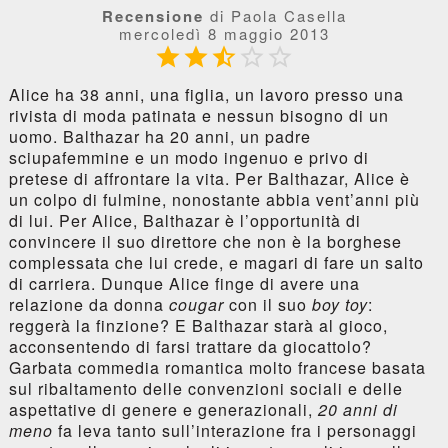
Recensione
di Paola Casella
mercoledì 8 maggio 2013





Alice ha 38 anni, una figlia, un lavoro presso una
rivista di moda patinata e nessun bisogno di un
uomo. Balthazar ha 20 anni, un padre
sciupafemmine e un modo ingenuo e privo di
pretese di affrontare la vita. Per Balthazar, Alice è
un colpo di fulmine, nonostante abbia vent’anni più
di lui. Per Alice, Balthazar è l’opportunità di
convincere il suo direttore che non è la borghese
complessata che lui crede, e magari di fare un salto
di carriera. Dunque Alice finge di avere una
relazione da donna
cougar
con il suo
boy toy
:
reggerà la finzione? E Balthazar starà al gioco,
acconsentendo di farsi trattare da giocattolo?
Garbata commedia romantica molto francese basata
sul ribaltamento delle convenzioni sociali e delle
aspettative di genere e generazionali,
20 anni di
meno
fa leva tanto sull’interazione fra i personaggi