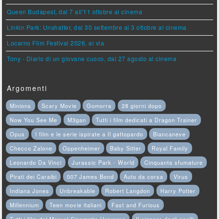
Queen Budapest, dal 7 all'11 ottobre al cinema
Linkin Park: Unshatter, dal 30 settembre al 3 ottobre al cinema
Locarno Film Festival 2026, al via
Tony - Diario di un giovane cuoco, dal 27 agosto al cinema
Argomenti
Minions
Scary Movie
Gomorra
28 giorni dopo
Now You See Me
M3gan
Tutti i film dedicati a Dragon Trainer
Opus
I film e le serie ispirate a Il gattopardo
Biancaneve
Checco Zalone
Oppenheimer
Baby Sitter
Royal Family
Leonardo Da Vinci
Jurassic Park - World
Cinquanta sfumature
Pirati dei Caraibi
007 James Bond
Auto da corsa
Virus
Indiana Jones
Unbreakable
Robert Langdon
Harry Potter
Millennium
Teen movie italiani
Fast and Furious
Tutti i film del Marvel Cinematic Universe
Il signore degli anelli