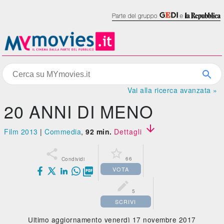
Vai alla ricerca avanzata »
20 ANNI DI MENO

Film 2013
|
Commedia
,
92 min.
Dettagli


66
Condividi
VOTA


5
SCRIVI
Ultimo aggiornamento venerdì 17 novembre 2017