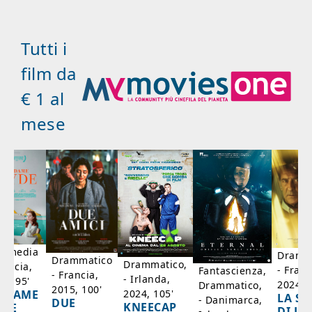
Tutti i
film da
€ 1 al
mese
mmedia
Dramm
Drammatico
Drammatico,
rancia,
- Franc
Fantascienza,
- Francia,
- Irlanda,
17, 95'
2024, 7
Drammatico,
2015, 100'
2024, 105'
ADAME
LA SC
- Danimarca,
DUE
KNEECAP
YDE
DI JO