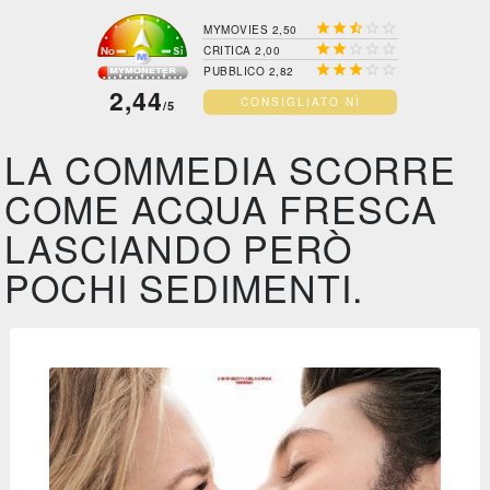





MYMOVIES 2,50





CRITICA 2,00





PUBBLICO 2,82
2,44
CONSIGLIATO NÌ
/5
LA COMMEDIA SCORRE
COME ACQUA FRESCA
LASCIANDO PERÒ
POCHI SEDIMENTI.