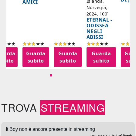
Islanda,
AMICI
Norvegia,
2024, 100'
ETERNAL -
ODISSEA
NEGLI
ABISSI
uarda
Guarda
Guarda
Guarda
Gua
subito
subito
subito
subito
sub
TROVA
STREAMING
Powered by