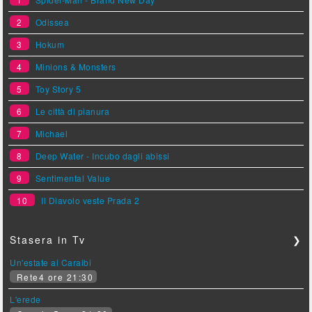
2
Odissea
3
Hokum
4
Minions & Monsters
5
Toy Story 5
6
Le città di pianura
7
Michael
8
Deep Water - Incubo dagli abissi
9
Sentimental Value
10
Il Diavolo veste Prada 2
Stasera in Tv
❯
Un'estate ai Caraibi
Rete4 ore 21:30
L'erede