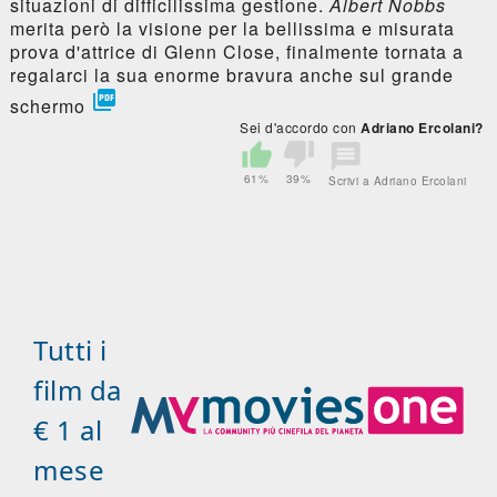
situazioni di difficilissima gestione.
Albert Nobbs
merita però la visione per la bellissima e misurata
prova d'attrice di Glenn Close, finalmente tornata a
regalarci la sua enorme bravura anche sul grande

schermo
Sei d'accordo con
Adriano Ercolani?
61%
39%
Scrivi a Adriano Ercolani
Tutti i
film da
€ 1 al
mese