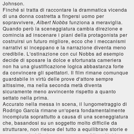
Johnson.
Finché si tratta di raccontare la drammatica vicenda
di una donna costretta a fingersi uomo per
sopravvivere,
Albert Nobbs
funziona a meraviglia.
Quando però la sceneggiatura cambia direzione e
comincia ad inscenare i piani della protagonista per
costruirsi un futuro migliore, ecco che i meccanismi
narrativi si inceppano e la narrazione diventa meno
credibile. L'ostinazione con cui Nobbs ad esempio
decide di sposare la dolce e sfortunata cameriera
non ha una giustificazione logica abbastanza forte
da convincere gli spettatori. Il film rimane comunque
guardabile in virtù delle prove d'attore sempre
altissime, ma nella seconda metà diventa
sicuramente meno avvincente rispetto a quanto
settato nella prima.
Accurato nella messa in scena, il lungometraggio di
Rodrigo García rimane un'opera fondamentalmente
incompiuta soprattutto a causa di una sceneggiatura
che, basandosi su un soggetto molto difficile da
strutturare, non riesce del tutto a equilibrare storie e