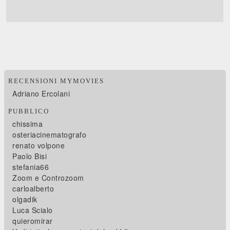
RECENSIONI MYMOVIES
Adriano Ercolani
PUBBLICO
chissima
osteriacinematografo
renato volpone
Paolo Bisi
stefania66
Zoom e Controzoom
carloalberto
olgadik
Luca Scialo
quieromirar