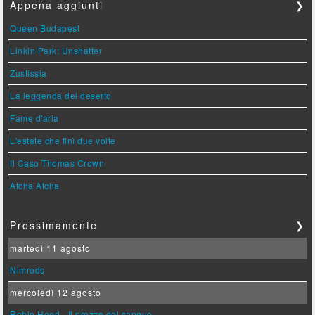
Appena aggiunti
❯
Queen Budapest
Linkin Park: Unshatter
Zustissia
La leggenda del deserto
Fame d'aria
L'estate che finì due volte
Il Caso Thomas Crown
Atcha Atcha
Prossimamente
❯
martedì 11 agosto
Nimrods
mercoledì 12 agosto
Robin Hood - Il prezzo del sangue