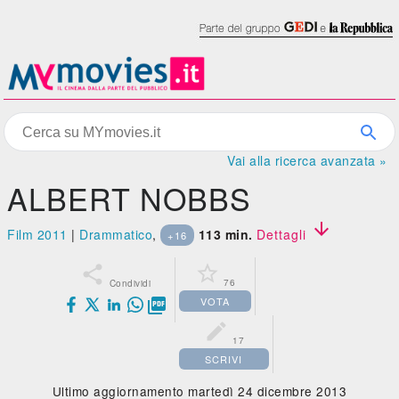
Vai alla ricerca avanzata »
ALBERT NOBBS

Film 2011
|
Drammatico
,
113 min.
Dettagli
+16


76
Condividi
VOTA


17
SCRIVI
Ultimo aggiornamento martedì 24 dicembre 2013