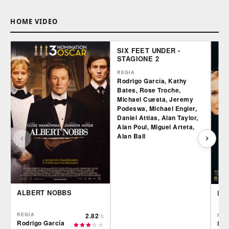
HOME VIDEO
SIX FEET UNDER -
STAGIONE 2
REGIA
Rodrigo García, Kathy
Bates, Rose Troche,
Michael Cuesta, Jeremy
Podeswa, Michael Engler,
Daniel Attias, Alan Taylor,
Alan Poul, Miguel Arteta,
Alan Ball
ALBERT NOBBS
LE 
REGIA
2.82
REG
/5
Rodrigo García
Rod