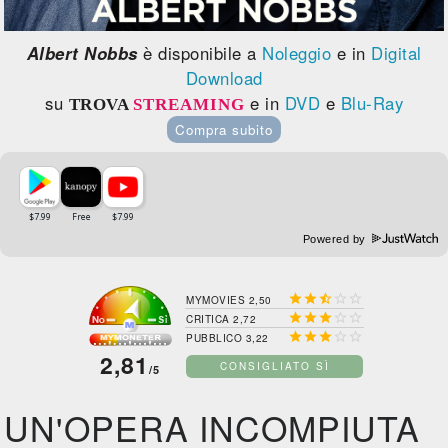
Albert Nobbs
è disponibile a
Noleggio
e in
Digital
Download
su
e in
DVD
e
Blu-Ray
TROVA
STREAMING
Compra subito
Powered by





MYMOVIES 2,50





CRITICA 2,72





PUBBLICO 3,22
2,81
CONSIGLIATO SÌ
/5
UN'OPERA INCOMPIUTA