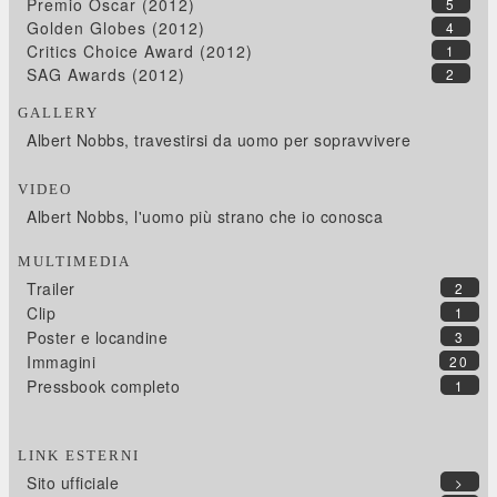
Premio Oscar (2012)
5
Golden Globes (2012)
4
Critics Choice Award (2012)
1
SAG Awards (2012)
2
GALLERY
Albert Nobbs, travestirsi da uomo per sopravvivere
VIDEO
Albert Nobbs, l'uomo più strano che io conosca
MULTIMEDIA
Trailer
2
Clip
1
Poster e locandine
3
Immagini
20
Pressbook completo
1
LINK ESTERNI
Sito ufficiale
>