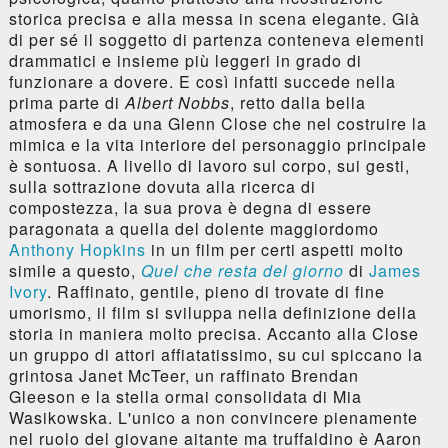
storica precisa e alla messa in scena elegante. Già
di per sé il soggetto di partenza conteneva elementi
drammatici e insieme più leggeri in grado di
funzionare a dovere. E così infatti succede nella
prima parte di
Albert Nobbs
, retto dalla bella
atmosfera e da una Glenn Close che nel costruire la
mimica e la vita interiore del personaggio principale
è sontuosa. A livello di lavoro sul corpo, sui gesti,
sulla sottrazione dovuta alla ricerca di
compostezza, la sua prova è degna di essere
paragonata a quella del dolente maggiordomo
Anthony Hopkins
in un film per certi aspetti molto
simile a questo,
Quel che resta del giorno
di
James
Ivory
. Raffinato, gentile, pieno di trovate di fine
umorismo, il film si sviluppa nella definizione della
storia in maniera molto precisa. Accanto alla Close
un gruppo di attori affiatatissimo, su cui spiccano la
grintosa Janet McTeer, un raffinato Brendan
Gleeson e la stella ormai consolidata di Mia
Wasikowska. L'unico a non convincere pienamente
nel ruolo del giovane aitante ma truffaldino è Aaron