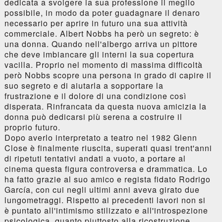
dedicata a svolgere la sua professione il meglio
possibile, in modo da poter guadagnare il denaro
necessario per aprire in futuro una sua attività
commerciale. Albert Nobbs ha però un segreto: è
una donna. Quando nell'albergo arriva un pittore
che deve imbiancare gli interni la sua copertura
vacilla. Proprio nel momento di massima difficoltà
però Nobbs scopre una persona in grado di capire il
suo segreto e di aiutarla a sopportare la
frustrazione e il dolore di una condizione così
disperata. Rinfrancata da questa nuova amicizia la
donna può dedicarsi più serena a costruire il
proprio futuro.
Dopo averlo interpretato a teatro nel 1982 Glenn
Close è finalmente riuscita, superati quasi trent'anni
di ripetuti tentativi andati a vuoto, a portare al
cinema questa figura controversa e drammatica. Lo
ha fatto grazie al suo amico e regista fidato Rodrigo
García, con cui negli ultimi anni aveva girato due
lungometraggi. Rispetto ai precedenti lavori non si
è puntato all'intimismo stilizzato e all'introspezione
psicologica, quanto piuttosto alla ricostruzione