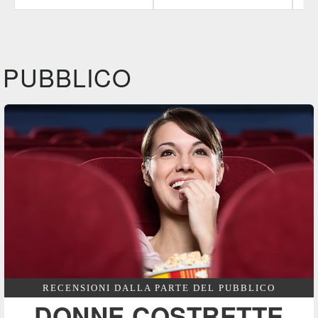
IBS
IBS
IBS
DVD
BR
DVD
Feltrinelli
Feltrinelli
DVD
DVD
PUBBLICO
Film&More
BR
RECENSIONI DALLA PARTE DEL PUBBLICO
DONNE COSTRETTE