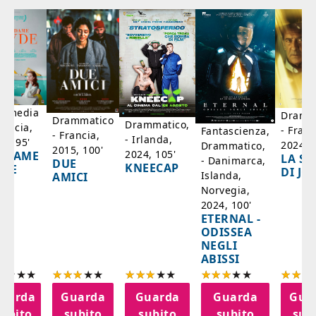
mmedia
Dramm
Drammatico
Drammatico,
rancia,
- Franc
Fantascienza,
- Francia,
- Irlanda,
17, 95'
2024, 7
Drammatico,
2015, 100'
2024, 105'
ADAME
LA SC
- Danimarca,
DUE
KNEECAP
YDE
DI JO
Islanda,
AMICI
Norvegia,
2024, 100'
ETERNAL -
ODISSEA
NEGLI
ABISSI
uarda
Guarda
Guarda
Guarda
Gua
subito
subito
subito
subito
sub