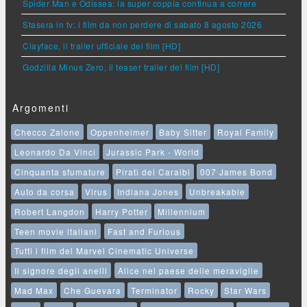
Spider Man e Odissea: la super coppia continua a correre
Stasera in tv: i film da non perdere di sabato 8 agosto 2026
Clayface, il trailer ufficiale del film [HD]
Godzilla Minus Zero, il teaser trailer del film [HD]
Argomenti
Checco Zalone
Oppenheimer
Baby Sitter
Royal Family
Leonardo Da Vinci
Jurassic Park - World
Cinquanta sfumature
Pirati dei Caraibi
007 James Bond
Auto da corsa
Virus
Indiana Jones
Unbreakable
Robert Langdon
Harry Potter
Millennium
Teen movie italiani
Fast and Furious
Tutti i film del Marvel Cinematic Universe
Il signore degli anelli
Alice nel paese delle meraviglie
Mad Max
Che Guevara
Terminator
Rocky
Star Wars