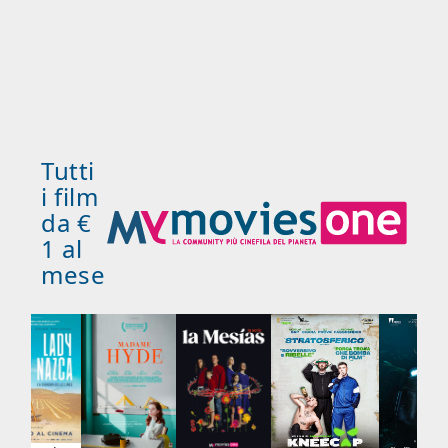
Tutti
i film
da €
1 al
mese