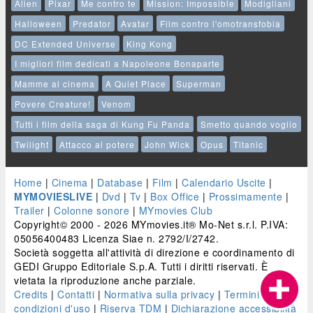
Alien
Pixar
Me contro te
Mission: Impossible
Modigliani
Halloween
Predator
Avatar
Film contro l'omotransfobia
DC Extended Universe
King Kong
I migliori film dedicati a Napoleone Bonaparte
Mamme al cinema
A Quiet Place
Superman
Povere Creature!
Venom
Tutti i film della saga di Kung Fu Panda
Smetto quando voglio
Twilight
Attacco al potere
John Wick
Opus
Titanic
Home
|
Cinema
|
Database
|
Film
|
Calendario Uscite
|
MYMOVIESLIVE
|
Dvd
|
Tv
|
Box Office
|
Prossimamente
|
Trailer
|
Colonne sonore
|
MYmovies Club
Copyright© 2000 - 2026 MYmovies.it® Mo-Net s.r.l. P.IVA:
05056400483 Licenza Siae n. 2792/I/2742.
Società soggetta all'attività di direzione e coordinamento di
GEDI Gruppo Editoriale S.p.A. Tutti i diritti riservati. È
vietata la riproduzione anche parziale.
Credits
|
Contatti
|
Normativa sulla privacy
|
Termini e
condizioni d'uso
|
Riserva TDM
|
Dichiarazione accessibilità