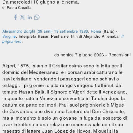
Da mercoledì 10 giugno al cinema.
di Paola Casella
Alessandro Borghi
(39 anni)
19 settembre
1986
,
Roma
(Italia) -
Vergine
. Interpreta
Hasan Pasha
nel film di Alejandro Amenábar
Il
prigioniero
.
domenica 7 giugno 2026 -
Recensioni
Algeri, 1575. Islam e il Cristianesimo sono in lotta per il
dominio del Mediterraneo, e i corsari arabi catturano le
navi cristiane, vendendo i passeggeri come schiavi o
ostaggi. I prigionieri d'alto rango vengono trattenuti dal
temuto Hasan Bajà, il Signore d'Algeri detto il Veneziano,
in quanto nato a Venezia e convertito in Turchia dopo la
cattura da parte dei mori. Fra i suoi prigionieri c'è Miguel
de Cervantes, che diventerà l'autore del Don Chisciotte,
ma al momento è solo un giovane in fuga dal sospetto di
aver intrattenuto una relazione omosessuale con il suo
maestro di lettere Juan López de Hoyos. Miguel si fa