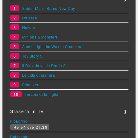
1
Spider-Man - Brand New Day
2
Odissea
3
Hokum
4
Minions & Monsters
5
Ateez: Light the Way in Cinemas
6
Toy Story 5
7
Il Diavolo veste Prada 2
8
Le città di pianura
9
Primavera
10
Terapia di famiglia
Stasera in Tv
❯
Il padrino
Rete4 ore 21:30
Battleship