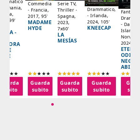
rammatico
Serie TV,
Commedia
 Germania,
Drammatico,
Thriller -
- Francia,
Fantasci
rancia,
- Irlanda,
Spagna,
2017, 95'
Drammat
025, 99'
2024, 105'
MADAME
2023,
- Danima
ADY
KNEECAP
HYDE
7x60'
Islanda,
AZCA -
LA
Norvegi
A
MESÍAS
2024, 10
IGNORA
ETERNA
ELLE
ODISS
INEE
NEGLI
ABISSI
Guarda
Guarda
Guarda
Guarda
Guar
subito
subito
subito
subito
subi