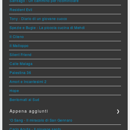
Santiago - Un cammino per ricominciare
Resident Evil
Tony - Diario di un giovane cuoco
Spezie e Bugie - La piccola cucina di Mehdi
Il Cileno
Il Malloppo
Silent Friend
Calle Malaga
Palestina 36
Amori e Incantesimi 2
Hope
Bentornati al Sud
Appena aggiunti
❯
'O Sang - Il miracolo di San Gennaro
Carlo Acutis - Il giovane santo