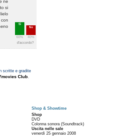
he ne
to si
lielo
 con
Sì
meno
No
60%
40%
d'accordo?
n scritte e gradite
Ymovies Club
.
Shop & Showtime
Shop
DVD
Colonna sonora (Soundtrack)
Uscita nelle sale
venerdì 25
gennaio 2008