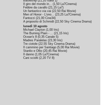
Battleship
(
21,20
Italia 1
)
Il giro del mondo in...
(
1,50
La7Cinema
)
Febbre da cavallo
(
21,15
La7
)
Un fantastico via vai
(
22,50
Rai Movie
)
Men of Honor - L'ono...
(
23,25
La7Cinema
)
Fantozzi
(
21,00
Cine34
)
A proposito di Schmidt
(
22,50
Sky Cinema Drama
)
lunedì 10 agosto
Michael Clayton
(
1,00
Iris
)
The Burning Plain - ...
(
21,15
Iris
)
Ocean's 8
(
0,35
Canale 5
)
Madres Paralelas
(
23,30
Iris
)
Tre ciotole
(
22,55
Sky Cinema Drama
)
Il cammino per Santiago
(
5,00
Rai Movie
)
Stanlio e Ollio
(
20,45
Rai Movie
)
Il danno
(
1,05
La7Cinema
)
Cani sciolti
(
2,20
TV 8
)