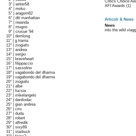
Critics Choice A
3° |
writer58
AFI Awards
(1)
4° |
mirko
5° |
aragorn82
6° |
dtt manhattan
Articoli & News
7° |
nwanda
News
8° |
mugno
into the wild viagg
9° |
crusue '94
10° |
demlong
11° |
g.trama
12° |
ziogiafo
13° |
andrea
14° |
sergio
15° |
braveheart
16° |
filippaccio
17° |
sassolino
18° |
vagabondo del dharma
19° |
vagabondo del dharma
20° |
ziogiafo
21° |
albe
22° |
fucsia
23° |
mikelangelo
24° |
danilodac
25° |
gian andrea
26° |
ciro
27° |
duda
28° |
robert
29° |
alfredik
30° |
sixy89
31° |
starbuck