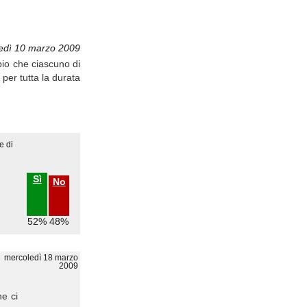
edì 10 marzo 2009
bbio che ciascuno di
 per tutta la durata
e di
Sì
No
52%
48%
mercoledì 18 marzo
2009
he ci