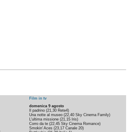
Film in tv
domenica 9 agosto
Il padrino
(
21,30
Rete4
)
Una notte al museo
(
22,40
Sky Cinema Family
)
L'ultima missione
(
21,15
Iris
)
Corro da te
(
22,45
Sky Cinema Romance
)
Smokin' Aces
(
23,17
Canale 20
)
e