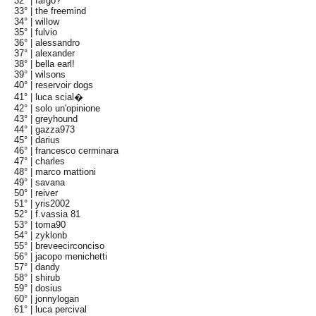
32° |
fargo?
33° |
the freemind
34° |
willow
35° |
fulvio
36° |
alessandro
37° |
alexander
38° |
bella earl!
39° |
wilsons
40° |
reservoir dogs
41° |
luca scial�
42° |
solo un'opinione
43° |
greyhound
44° |
gazza973
45° |
darius
46° |
francesco cerminara
47° |
charles
48° |
marco mattioni
49° |
savana
50° |
reiver
51° |
yris2002
52° |
f.vassia 81
53° |
toma90
54° |
zyklonb
55° |
breveecirconciso
56° |
jacopo menichetti
57° |
dandy
58° |
shirub
59° |
dosius
60° |
jonnylogan
61° |
luca percival