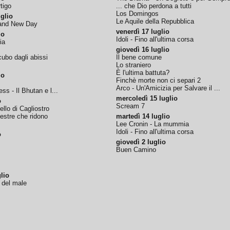
tigo
... che Dio perdona a tutti
Los Domingos
glio
Le Aquile della Repubblica
rand New Day
venerdì 17 luglio
io
Idoli - Fino all'ultima corsa
ia
giovedì 16 luglio
ubo dagli abissi
Il bene comune
Lo straniero
È l'ultima battuta?
io
Finchè morte non ci separi 2
Arco - Un'Amicizia per Salvare il ...
ss - Il Bhutan e l...
mercoledì 15 luglio
o
Scream 7
tello di Cagliostro
nestre che ridono
martedì 14 luglio
Lee Cronin - La mummia
Idoli - Fino all'ultima corsa
o
giovedì 2 luglio
Buen Camino
lio
o del male