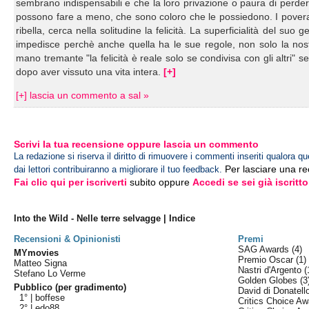
sembrano indispensabili e che la loro privazione o paura di perde
possono fare a meno, che sono coloro che le possiedono. I poveracci
ribella, cerca nella solitudine la felicità. La superficialità del suo
impedisce perchè anche quella ha le sue regole, non solo la nos
mano tremante "la felicità è reale solo se condivisa con gli al
dopo aver vissuto una vita intera.
[+]
[+] lascia un commento a sal »
Scrivi la tua recensione oppure lascia un commento
La redazione si riserva il diritto di rimuovere i commenti inseriti qualora qu
Per lasciare una r
dai lettori contribuiranno a migliorare il tuo feedback.
Fai clic qui per iscriverti
subito oppure
Accedi se sei già iscritto
Into the Wild - Nelle terre selvagge | Indice
Recensioni & Opinionisti
Premi
SAG Awards
(4)
MYmovies
Premio Oscar
(1)
Matteo Signa
Nastri d'Argento
(
Stefano Lo Verme
Golden Globes
(3
Pubblico (per gradimento)
David di Donatel
1° |
boffese
Critics Choice A
2° |
edo88