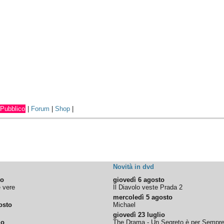
Pubblico
|
Forum
|
Shop
|
Novità in dvd
to
giovedì 6 agosto
e vere
Il Diavolo veste Prada 2
mercoledì 5 agosto
osto
Michael
giovedì 23 luglio
io
The Drama - Un Segreto è per Sempr