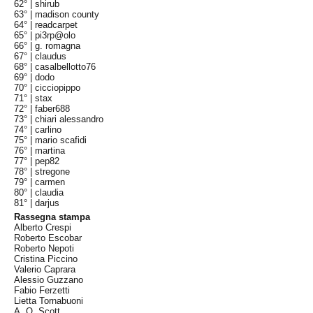
62° |
shirub
63° |
madison county
64° |
readcarpet
65° |
pi3rp@olo
66° |
g. romagna
67° |
claudus
68° |
casalbellotto76
69° |
dodo
70° |
cicciopippo
71° |
stax
72° |
faber688
73° |
chiari alessandro
74° |
carlino
75° |
mario scafidi
76° |
martina
77° |
pep82
78° |
stregone
79° |
carmen
80° |
claudia
81° |
darjus
Rassegna stampa
Alberto Crespi
Roberto Escobar
Roberto Nepoti
Cristina Piccino
Valerio Caprara
Alessio Guzzano
Fabio Ferzetti
Lietta Tornabuoni
A. O. Scott