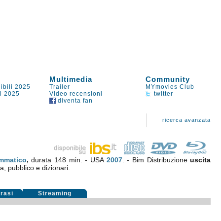
Multimedia
Community
ibili 2025
Trailer
MYmovies Club
li 2025
Video recensioni
twitter
diventa fan
ricerca avanzata
mmatico
,
durata 148 min. - USA
2007
. - Bim Distribuzione
uscita
ca, pubblico e dizionari.
rasi
Streaming