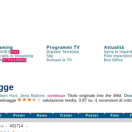
aming
Programmi TV
Attualità
VIES
ONE
Digitale Terrestre
Serie tv imperd
gratis in streaming
Sky
Film imperdibi
A
STREAMING
Domani in TV
Box Office
agge
lliam Hurt
,
Jena Malone
.
continua»
Titolo originale
Into the Wild
.
Dra
e selvagge
valutazione media:
3,87
su
-1
recensioni di criti
t
Premi
News
Trailer
Poster
Foto
F
co
»
452714
»