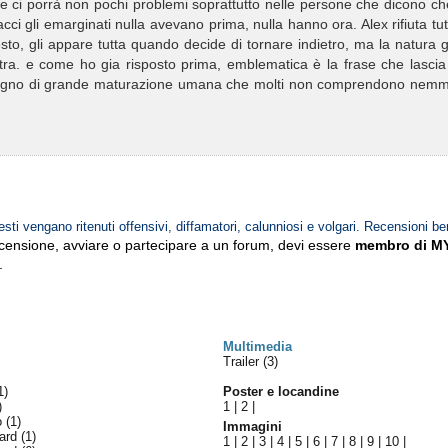
re ci porrà non pochi problemi soprattutto nelle persone che dicono c
 gli emarginati nulla avevano prima, nulla hanno ora. Alex rifiuta tut
 gesto, gli appare tutta quando decide di tornare indietro, ma la natura g
tra. e come ho gia risposto prima, emblematica è la frase che lascia
tri" segno di grande maturazione umana che molti non comprendono nem
esti vengano ritenuti offensivi, diffamatori, calunniosi e volgari. Recensioni be
ecensione, avviare o partecipare a un forum, devi essere
membro di M
.
Multimedia
Trailer (3)
1)
Poster e locandine
)
1
|
2
|
lo
(1)
Immagini
ward
(1)
1
|
2
|
3
|
4
|
5
|
6
|
7
|
8
|
9
|
10
|