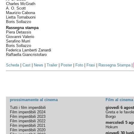
Charles McGrath
A. O. Scott
Maurizio Cabona
Lietta Tornabuoni
Boris Sollazzo
Rassegna stampa
Piera Detassis
Giovanni Valerio
Serafino Murri
Boris Sollazzo
Federica Lamberti Zanardi
Raffaella Giancristofaro
Scheda
|
Cast
|
News
|
Trailer
|
Poster
|
Foto
|
Frasi
|
Rassegna Stampa
|
prossimamente al cinema
Film al cinema
Tutti i film imperdibili
giovedì 6 agos
Film imperdibili 2024
Greta e le favol
Film imperdibili 2023
Borgo
Film imperdibili 2022
mercoledì 5 ag
Film imperdibili 2021
Hokum
Film imperdibili 2020
giovedì 30 lugl