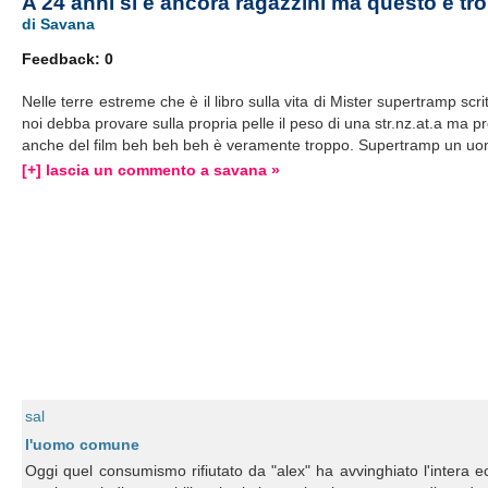
A 24 anni si è ancora ragazzini ma questo è t
di Savana
Feedback: 0
Nelle terre estreme che è il libro sulla vita di Mister supertramp scr
noi debba provare sulla propria pelle il peso di una str.nz.at.a ma pr
anche del film beh beh beh è veramente troppo. Supertramp un u
[+] lascia un commento a savana »
sal
l'uomo comune
Oggi quel consumismo rifiutato da "alex" ha avvinghiato l'intera ec