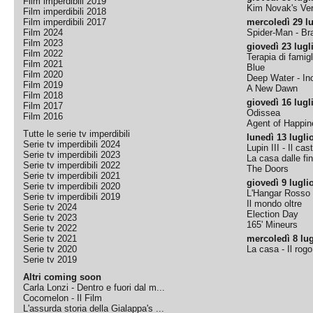
Film imperdibili 2019
Kim Novak's Ver
Film imperdibili 2018
Film imperdibili 2017
mercoledì 29 lu
Film 2024
Spider-Man - B
Film 2023
giovedì 23 lugl
Film 2022
Terapia di famigl
Film 2021
Blue
Film 2020
Deep Water - Inc
Film 2019
A New Dawn
Film 2018
giovedì 16 lugl
Film 2017
Odissea
Film 2016
Agent of Happine
Tutte le serie tv imperdibili
lunedì 13 lugli
Serie tv imperdibili 2024
Lupin III - Il cas
Serie tv imperdibili 2023
La casa dalle fi
Serie tv imperdibili 2022
The Doors
Serie tv imperdibili 2021
giovedì 9 lugli
Serie tv imperdibili 2020
L'Hangar Rosso
Serie tv imperdibili 2019
Il mondo oltre
Serie tv 2024
Election Day
Serie tv 2023
165' Mineurs
Serie tv 2022
Serie tv 2021
mercoledì 8 lug
Serie tv 2020
La casa - Il rog
Serie tv 2019
Altri coming soon
Carla Lonzi - Dentro e fuori dal m...
Cocomelon - Il Film
L'assurda storia della Gialappa's ...