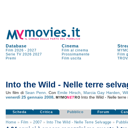
Database
Cinema
Stre
Film 2026
-
2027
Film al cinema
MYMO
Serie TV
2026
2027
Prossimamente
Film 
Premi
Film uscita
TROV
Into the Wild - Nelle terre selv
Un film di
Sean Penn
. Con
Emile Hirsch
,
Marcia Gay Harden
,
Wi
venerdì 25
gennaio 2008
.
Into the Wild - Nelle terr
MYMO
NE
T
RO
Scheda
Critica
Pubblico
Forum
Cas
Home
»
Film
»
2007
»
Into The Wild - Nelle Terre Selvagge
»
Pubbli