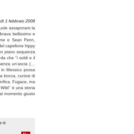
dì 1 febbraio 2008
Vuole assaporare la
mbrava bellissimo e
ra me e Sean Penn,
del capellone hippy
d un piano sequenza
a che “i soldi e il
 senza un’ascia (…
a in Messico possa
a bocca, curiosi di
gnifica. Fugace, ma
 Wild” è una storia
a al momento giusto
e di