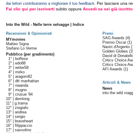
Per lasciare una r
dai lettori contribuiranno a migliorare il tuo feedback.
Fai clic qui per iscriverti
subito oppure
Accedi se sei già iscritto
Into the Wild - Nelle terre selvagge | Indice
Recensioni & Opinionisti
Premi
SAG Awards
(4)
MYmovies
Premio Oscar
(1)
Matteo Signa
Nastri d'Argento
(
Stefano Lo Verme
Golden Globes
(3
Pubblico (per gradimento)
David di Donatel
1° |
boffese
Critics Choice A
2° |
edo88
Critics Choice A
3° |
writer58
AFI Awards
(1)
4° |
mirko
5° |
aragorn82
6° |
dtt manhattan
Articoli & News
7° |
nwanda
News
8° |
mugno
into the wild viagg
9° |
crusue '94
10° |
demlong
11° |
g.trama
12° |
ziogiafo
13° |
andrea
14° |
sergio
15° |
braveheart
16° |
filippaccio
17° |
sassolino