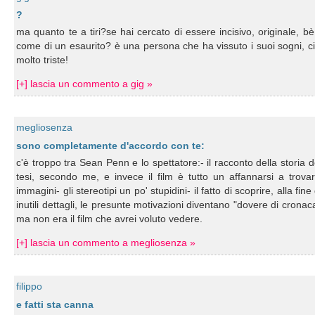
?
ma quanto te a tiri?se hai cercato di essere incisivo, originale, bè
come di un esaurito? è una persona che ha vissuto i suoi sogni, ci h
molto triste!
[+] lascia un commento a gig »
megliosenza
sono completamente d'accordo con te:
c'è troppo tra Sean Penn e lo spettatore:- il racconto della storia 
tesi, secondo me, e invece il film è tutto un affannarsi a trova
immagini- gli stereotipi un po' stupidini- il fatto di scoprire, alla fin
inutili dettagli, le presunte motivazioni diventano "dovere di crona
ma non era il film che avrei voluto vedere.
[+] lascia un commento a megliosenza »
filippo
e fatti sta canna