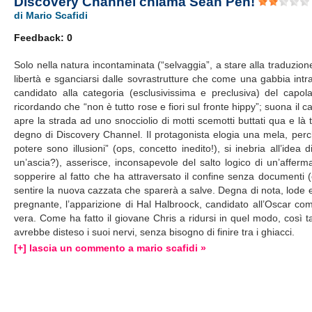
Discovery Channel chiama Sean Pen!
di Mario Scafidi
Feedback: 0
Solo nella natura incontaminata (“selvaggia”, a stare alla traduzion
libertà e sganciarsi dalle sovrastrutture che come una gabbia intra
candidato alla categoria (esclusivissima e preclusiva) del capo
ricordando che “non è tutto rose e fiori sul fronte hippy”; suona il
apre la strada ad uno snocciolio di motti scemotti buttati qua e l
degno di Discovery Channel. Il protagonista elogia una mela, perché 
potere sono illusioni” (ops, concetto inedito!), si inebria all’i
un’ascia?), asserisce, inconsapevole del salto logico di un’affer
sopperire al fatto che ha attraversato il confine senza documenti (
sentire la nuova cazzata che sparerà a salve. Degna di nota, lode 
pregnante, l’apparizione di Hal Halbroock, candidato all’Oscar com
vera. Come ha fatto il giovane Chris a ridursi in quel modo, così 
avrebbe disteso i suoi nervi, senza bisogno di finire tra i ghiacci.
[+] lascia un commento a mario scafidi »