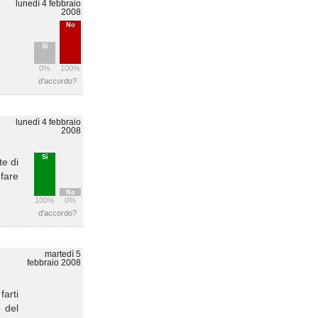
lunedì 4 febbraio
2008
No
Sì
0%
100%
d'accordo?
lunedì 4 febbraio
2008
Sì
te di
fare
No
100%
0%
d'accordo?
martedì 5
febbraio 2008
farti
o del