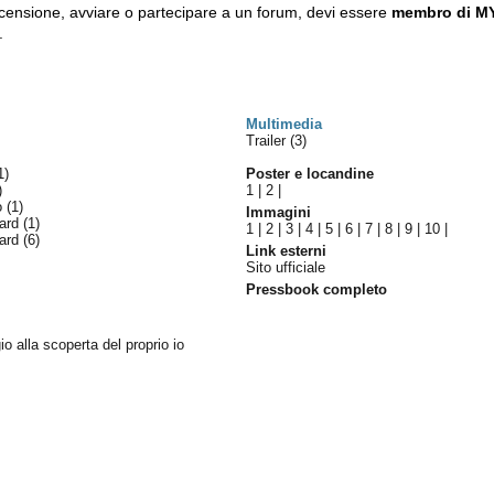
ecensione, avviare o partecipare a un forum, devi essere
membro di M
.
Multimedia
Trailer (3)
1)
Poster e locandine
)
1
|
2
|
lo
(1)
Immagini
ward
(1)
1
|
2
|
3
|
4
|
5
|
6
|
7
|
8
|
9
|
10
|
ward
(6)
Link esterni
Sito ufficiale
Pressbook completo
io alla scoperta del proprio io