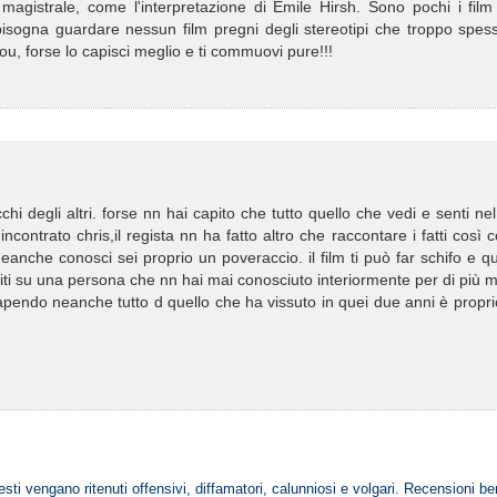
magistrale, come l'interpretazione di Emile Hirsh. Sono pochi i film
 bisogna guardare nessun film pregni degli stereotipi che troppo spes
ou, forse lo capisci meglio e ti commuovi pure!!!
hi degli altri. forse nn hai capito che tutto quello che vedi e senti nel
ntrato chris,il regista nn ha fatto altro che raccontare i fatti così
anche conosci sei proprio un poveraccio. il film ti può far schifo e q
uiti su una persona che nn hai mai conosciuto interiormente per di più 
 sapendo neanche tutto d quello che ha vissuto in quei due anni è propr
esti vengano ritenuti offensivi, diffamatori, calunniosi e volgari. Recensioni be