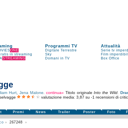
aming
Programmi TV
Attualità
VIES
ONE
Digitale Terrestre
Serie tv imperd
gratis in streaming
Sky
Film imperdibi
A
STREAMING
Domani in TV
Box Office
agge
lliam Hurt
,
Jena Malone
.
continua»
Titolo originale
Into the Wild
.
Dra
e selvagge
valutazione media:
3,87
su
-1
recensioni di criti
t
Premi
News
Trailer
Poster
Foto
F
co
»
267248
»