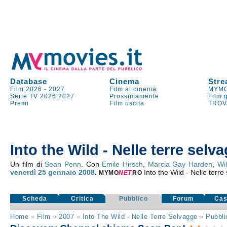
Database
Cinema
Stre
Film 2026
-
2027
Film al cinema
MYMO
Serie TV
2026
2027
Prossimamente
Film 
Premi
Film uscita
TROV
Into the Wild - Nelle terre selv
Un film di
Sean Penn
. Con
Emile Hirsch
,
Marcia Gay Harden
,
Wi
venerdì 25
gennaio 2008
.
Into the Wild - Nelle terr
MYMO
NE
T
RO
Scheda
Critica
Pubblico
Forum
Cas
Home
»
Film
»
2007
»
Into The Wild - Nelle Terre Selvagge
»
Pubbli