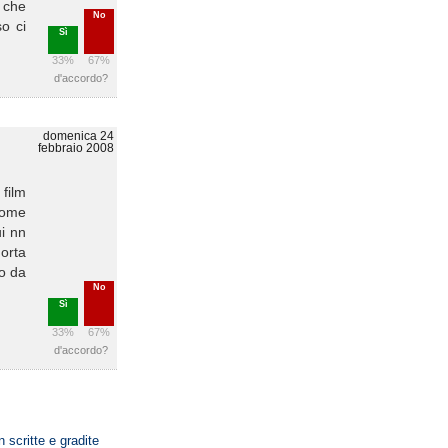
 che
No
so ci
Sì
33%
67%
d'accordo?
domenica 24
febbraio 2008
 film
 come
ui nn
morta
io da
No
Sì
33%
67%
d'accordo?
n scritte e gradite