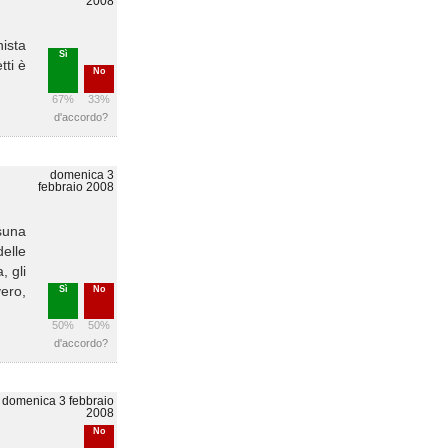
2008
nista
Sì
tti è
No
67%
33%
d'accordo?
domenica 3
febbraio 2008
ssuna
elle
, gli
vero,
Sì
No
50%
50%
d'accordo?
domenica 3 febbraio
2008
No