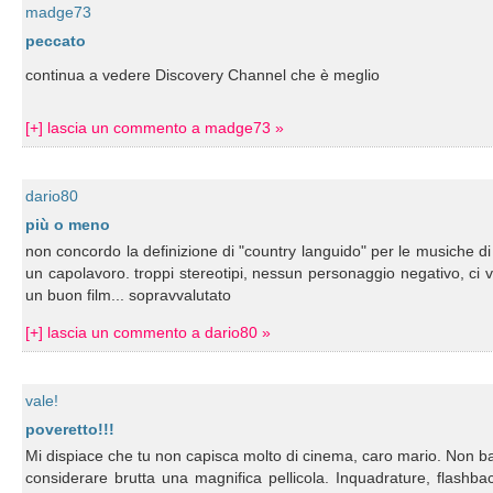
madge73
peccato
continua a vedere Discovery Channel che è meglio
[+] lascia un commento a madge73 »
dario80
più o meno
non concordo la definizione di "country languido" per le musiche di
un capolavoro. troppi stereotipi, nessun personaggio negativo, c
un buon film... sopravvalutato
[+] lascia un commento a dario80 »
vale!
poveretto!!!
Mi dispiace che tu non capisca molto di cinema, caro mario. Non bast
considerare brutta una magnifica pellicola. Inquadrature, flashbac