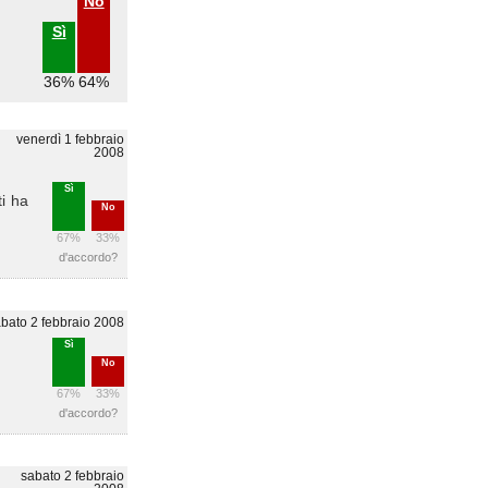
No
Sì
36%
64%
venerdì 1 febbraio
2008
Sì
ti ha
No
67%
33%
d'accordo?
bato 2 febbraio 2008
Sì
No
67%
33%
d'accordo?
sabato 2 febbraio