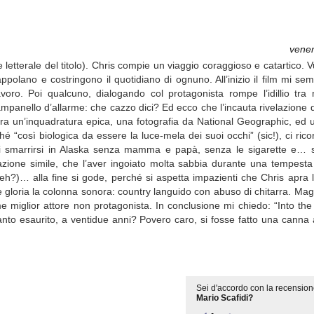
vener
e letterale del titolo). Chris compie un viaggio coraggioso e catartico. 
ppolano e costringono il quotidiano di ognuno. All’inizio il film mi se
lavoro. Poi qualcuno, dialogando col protagonista rompe l’idillio t
 campanello d’allarme: che cazzo dici? Ed ecco che l’incauta rivelazione 
à tra un’inquadratura epica, una fotografia da National Geographic, e
“così biologica da essere la luce-mela dei suoi occhi” (sic!), ci ricord
dea di smarrirsi in Alaska senza mamma e papà, senza le sigarette e…
mazione simile, che l’aver ingoiato molta sabbia durante una tempest
eh?)… alla fine si gode, perché si aspetta impazienti che Chris apra l
e gloria la colonna sonora: country languido con abuso di chitarra. Ma
e miglior attore non protagonista. In conclusione mi chiedo: “Into the
tanto esaurito, a ventidue anni? Povero caro, si fosse fatto una cann
Sei d'accordo con la recension
Mario Scafidi?