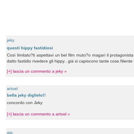
jeky
questi hippy fastidiosi
Così limitato?ti aspettavi un bel film muto?o magari il protagonista ch
datto fastidio rivedere gli hippy...già si capiscono tante cose.Niente 
[+] lascia un commento a jeky »
artoel
bella jeky diglielo!!
concordo con Jeky
[+] lascia un commento a artoel »
gig