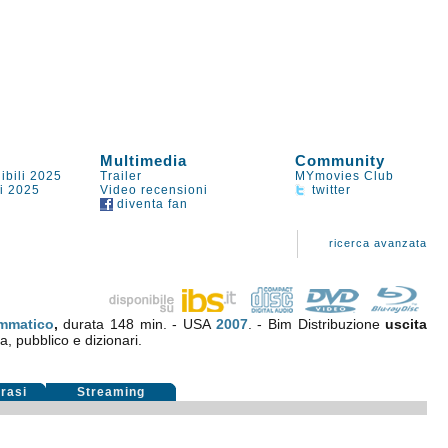
Multimedia
Community
ibili 2025
Trailer
MYmovies Club
li 2025
Video recensioni
twitter
diventa fan
ricerca avanzata
mmatico
,
durata 148 min. - USA
2007
. - Bim Distribuzione
uscita
ca, pubblico e dizionari.
rasi
Streaming