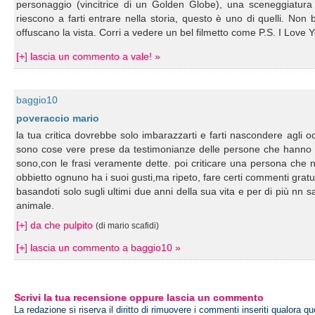
personaggio (vincitrice di un Golden Globe), una sceneggiatura 
riescono a farti entrare nella storia, questo è uno di quelli. Non
offuscano la vista. Corri a vedere un bel filmetto come P.S. I Love Y
[+] lascia un commento a vale! »
baggio10
poveraccio mario
la tua critica dovrebbe solo imbarazzarti e farti nascondere agli occ
sono cose vere prese da testimonianze delle persone che hanno inco
sono,con le frasi veramente dette. poi criticare una persona che ne
obbietto ognuno ha i suoi gusti,ma ripeto, fare certi commenti grat
basandoti solo sugli ultimi due anni della sua vita e per di più nn
animale.
[+] da che pulpito
(di mario scafidi)
[+] lascia un commento a baggio10 »
Scrivi la tua recensione oppure lascia un commento
La redazione si riserva il diritto di rimuovere i commenti inseriti qualora qu