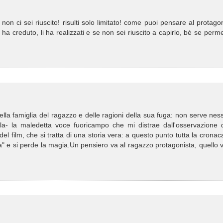
 non ci sei riuscito! risulti solo limitato! come puoi pensare al protago
a creduto, li ha realizzati e se non sei riuscito a capirlo, bè se perme
della famiglia del ragazzo e delle ragioni della sua fuga: non serve ne
rla- la maledetta voce fuoricampo che mi distrae dall'osservazione d
e del film, che si tratta di una storia vera: a questo punto tutta la cronaca
ca" e si perde la magia.Un pensiero va al ragazzo protagonista, quello 