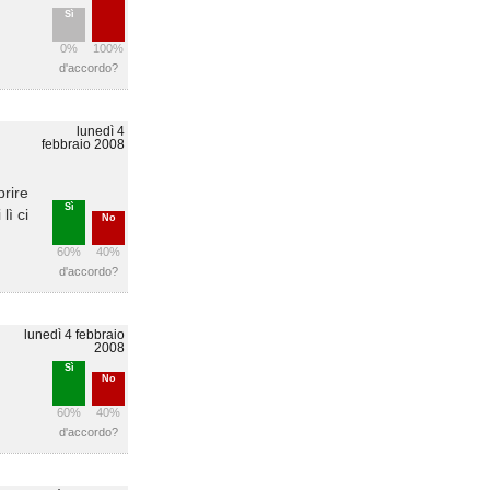
Sì
0%
100%
d'accordo?
lunedì 4
febbraio 2008
prire
Sì
lì ci
No
60%
40%
d'accordo?
lunedì 4 febbraio
2008
Sì
No
60%
40%
d'accordo?