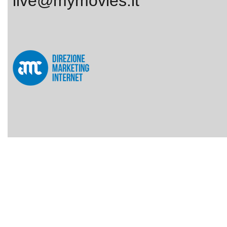
live@mymovies.it