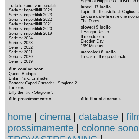
Agent of Happiness - Il Bhutan e 
Tutte le serie tv imperdibili
lunedì 13 luglio
Serie tv imperdibili 2024
Lupin III - Il castello di Cagliostr
Serie tv imperdibili 2023
La casa dalle finestre che ridono
Serie tv imperdibili 2022
The Doors
Serie tv imperdibili 2021
giovedì 9 luglio
Serie tv imperdibili 2020
L'Hangar Rosso
Serie tv imperdibili 2019
Il mondo oltre
Serie tv 2024
Election Day
Serie tv 2023
165' Mineurs
Serie tv 2022
Serie tv 2021
mercoledì 8 luglio
Serie tv 2020
La casa - Il rogo del male
Serie tv 2019
Altri coming soon
Queen Budapest
Linkin Park: Unshatter
Batman: Caped Crusader - Stagione 2
Lanterns
Billy the Kid - Stagione 3
Altri prossimamente »
Altri film al cinema »
home
|
cinema
|
database
|
fil
prossimamente
|
colonne sono