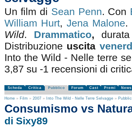
Un film di
Sean Penn
. Con
William Hurt
,
Jena Malone
.
Wild
.
Drammatico
,
durat
Distribuzione
uscita
venerd
Into the Wild - Nelle terre s
3,87
su
-1
recensioni di critic
Scheda
Critica
Pubblico
Forum
Cast
Premi
News
Home
»
Film
»
2007
»
Into The Wild - Nelle Terre Selvagge
»
Pubblic
Consumismo vs Natur
di Sixy89