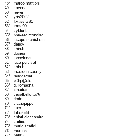
48° |
marco mattioni
49° |
savana
50° |
reiver
51° |
yris2002
52° |
f.vassia 81
53° |
toma90
54° |
zyklonb
55° |
breveecirconciso
56° |
jacopo menichetti
57° |
dandy
58° |
shirub
59° |
dosius
60° |
jonnylogan
61° |
luca percival
62° |
shirub
63° |
madison county
64° |
readcarpet
65° |
pi3rp@olo
66° |
g. romagna
67° |
claudus
68° |
casalbellotto76
69° |
dodo
70° |
cicciopippo
71° |
stax
72° |
faber688
73° |
chiari alessandro
74° |
carlino
75° |
mario scafidi
76° |
martina
77° |
pep82