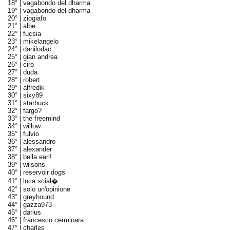
18° |
vagabondo del dharma
19° |
vagabondo del dharma
20° |
ziogiafo
21° |
albe
22° |
fucsia
23° |
mikelangelo
24° |
danilodac
25° |
gian andrea
26° |
ciro
27° |
duda
28° |
robert
29° |
alfredik
30° |
sixy89
31° |
starbuck
32° |
fargo?
33° |
the freemind
34° |
willow
35° |
fulvio
36° |
alessandro
37° |
alexander
38° |
bella earl!
39° |
wilsons
40° |
reservoir dogs
41° |
luca scial�
42° |
solo un'opinione
43° |
greyhound
44° |
gazza973
45° |
darius
46° |
francesco cerminara
47° |
charles