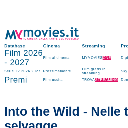
Database
Cinema
Streaming
Pr
Film 2026
Film al cinema
MYMOVIES
ONE
Digi
-
2027
Film gratis in
Serie TV
2026
2027
Prossimamente
Sky
streaming
Premi
Film uscita
TROVA
STREAMING
Dom
Into the Wild - Nelle 
selvagge