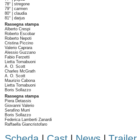
78° |
stregone
79° |
carmen
80° |
claudia
81° |
darjus
Rassegna stampa
Alberto Crespi
Roberto Escobar
Roberto Nepoti
Cristina Piccino
Valerio Caprara
Alessio Guzzano
Fabio Ferzetti
Lietta Tornabuoni
A. O. Scott
Charles McGrath
A. O. Scott
Maurizio Cabona
Lietta Tornabuoni
Boris Sollazzo
Rassegna stampa
Piera Detassis
Giovanni Valerio
Serafino Murri
Boris Sollazzo
Federica Lamberti Zanardi
Raffaella Giancristofaro
Scheda
|
Cast
|
News
|
Trailer