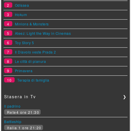
2
Odissea
3
Hokum
4
Minions & Monsters
5
Ateez: Light the Way in Cinemas
6
Toy Story 5
7
Il Diavolo veste Prada 2
8
Le città di pianura
9
Primavera
10
Terapia di famiglia
Stasera in Tv
❯
Il padrino
Rete4 ore 21:30
Battleship
Italia 1 ore 21:20