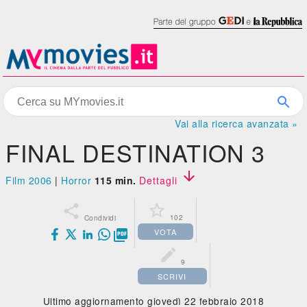
Vai alla ricerca avanzata »
FINAL DESTINATION 3

Film 2006
|
Horror
115 min.
Dettagli


102
Condividi
VOTA


9
SCRIVI
Ultimo aggiornamento giovedì 22 febbraio 2018