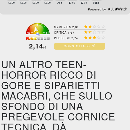
Powered by





MYMOVIES 2,00





CRITICA 1,67





PUBBLICO 2,74
2,14
CONSIGLIATO NÌ
/5
UN ALTRO TEEN-
HORROR RICCO DI
GORE E SIPARIETTI
MACABRI, CHE SULLO
SFONDO DI UNA
PREGEVOLE CORNICE
TECNICA, DÀ