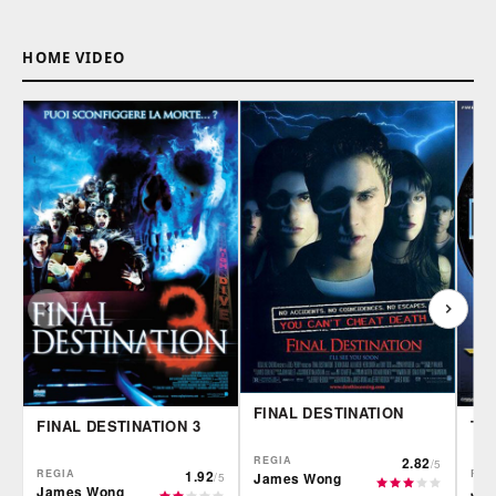
HOME VIDEO
FINAL DESTINATION
FINAL DESTINATION 3
TH
REGIA
2.82
/5
REGIA
1.92
REG
James Wong
/5
James Wong
Ja