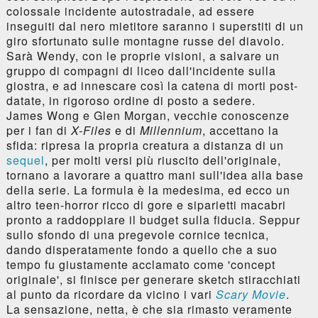
colossale incidente autostradale, ad essere
inseguiti dal nero mietitore saranno i superstiti di un
giro sfortunato sulle montagne russe del diavolo.
Sarà Wendy, con le proprie visioni, a salvare un
gruppo di compagni di liceo dall'incidente sulla
giostra, e ad innescare così la catena di morti post-
datate, in rigoroso ordine di posto a sedere.
James Wong e Glen Morgan, vecchie conoscenze
per i fan di
X-Files
e di
Millennium
, accettano la
sfida: ripresa la propria creatura a distanza di un
sequel
, per molti versi più riuscito dell'originale,
tornano a lavorare a quattro mani sull'idea alla base
della serie. La formula è la medesima, ed ecco un
altro teen-horror ricco di gore e siparietti macabri
pronto a raddoppiare il budget sulla fiducia. Seppur
sullo sfondo di una pregevole cornice tecnica,
dando disperatamente fondo a quello che a suo
tempo fu giustamente acclamato come 'concept
originale', si finisce per generare sketch stiracchiati
al punto da ricordare da vicino i vari
Scary Movie
.
La sensazione, netta, è che sia rimasto veramente