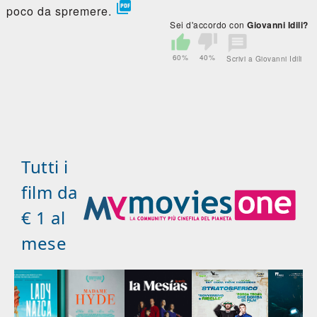

poco da spremere.
Sei d'accordo con
Giovanni Idili?
60%
40%
Scrivi a Giovanni Idili
Tutti i
film da
€ 1 al
mese