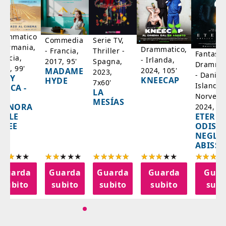
rammatico
Serie TV,
Commedia
 Germania,
Drammatico,
Thriller -
- Francia,
Fantasci
rancia,
- Irlanda,
Spagna,
2017, 95'
Drammat
025, 99'
2024, 105'
MADAME
2023,
- Danim
ADY
KNEECAP
HYDE
7x60'
Islanda,
AZCA -
LA
Norvegi
A
MESÍAS
IGNORA
2024, 10
ETERNA
ELLE
ODISS
INEE
NEGLI
ABISSI
Guarda
Guarda
Guarda
Guarda
Guar
subito
subito
subito
subito
subi