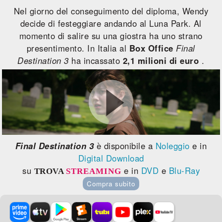
Nel giorno del conseguimento del diploma, Wendy
decide di festeggiare andando al Luna Park. Al
momento di salire su una giostra ha uno strano
presentimento. In Italia al
Box Office
Final
Destination 3
ha incassato
2,1 milioni di euro
.
Final Destination 3
è disponibile a
Noleggio
e in
Digital Download
su
e in
DVD
e
Blu-Ray
TROVA
STREAMING
Compra subito