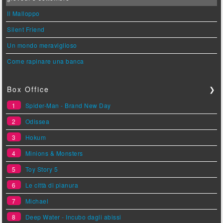
Il Malloppo
Silent Friend
Un mondo meraviglioso
Come rapinare una banca
Box Office
❯
1
Spider-Man - Brand New Day
2
Odissea
3
Hokum
4
Minions & Monsters
5
Toy Story 5
6
Le città di pianura
7
Michael
8
Deep Water - Incubo dagli abissi