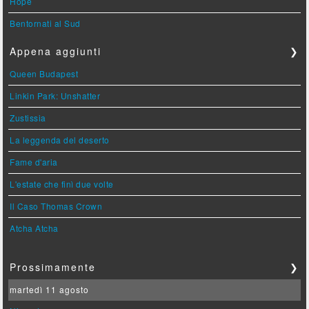
Hope
Bentornati al Sud
Appena aggiunti
❯
Queen Budapest
Linkin Park: Unshatter
Zustissia
La leggenda del deserto
Fame d'aria
L'estate che finì due volte
Il Caso Thomas Crown
Atcha Atcha
Prossimamente
❯
martedì 11 agosto