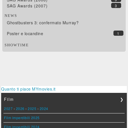
SAG Awards (2007)
3
NEWS
Ghostbusters 3: confermato Murray?
Poster e locandine
1
SHOWTIME
Quanto ti piace MYmovies.it
Film
❯
2027
-
2026
-
2025
-
2024
Film imperdibili 2025
Film imperdibili 2024