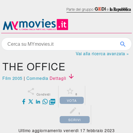
Vai alla ricerca avanzata »
THE OFFICE

Film 2005
|
Commedia
Dettagli


8
Condividi
VOTA


1
SCRIVI
Ultimo aggiornamento venerdì 17 febbraio 2023