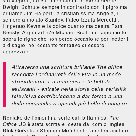
stravaganti, tra cui il contadino di barbabietole
Dwight Schrute sempre in contrasto con il pigro ma
brillante Jim Halpert, la cristianissima Angela, il
sempre annoiato Stanley, l'alcolizzata Meredith,
l'ingenuo Kevin e la dolce quanto maldestra Pam
Beesly. A guidarli c'è Michael Scott, un capo molto
sopra le righe che non perde occasione per metterli
a disagio, nel costante tentativo di essere
apprezzato.
Attraverso una scrittura brillante
The office
racconta l'ordinarietà della vita in un modo
straordinario. L'ottimo cast e le battute
esilaranti - entrate nella storia della serialità
televisiva contribuiscono a dar forma a una
delle commedie a episodi più belle di sempre.
Remake dell'omonima serie cult britannica,
The
Office
US è stata scritta e ideata dai comici inglesi
Rick Gervais e Stephen Merchant. La satira acuta e