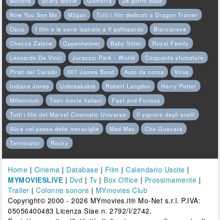
Minions
Scary Movie
Gomorra
28 giorni dopo
Now You See Me
M3gan
Tutti i film dedicati a Dragon Trainer
Opus
I film e le serie ispirate a Il gattopardo
Biancaneve
Checco Zalone
Oppenheimer
Baby Sitter
Royal Family
Leonardo Da Vinci
Jurassic Park - World
Cinquanta sfumature
Pirati dei Caraibi
007 James Bond
Auto da corsa
Virus
Indiana Jones
Unbreakable
Robert Langdon
Harry Potter
Millennium
Teen movie italiani
Fast and Furious
Tutti i film del Marvel Cinematic Universe
Il signore degli anelli
Alice nel paese delle meraviglie
Mad Max
Che Guevara
Terminator
Rocky
Home
|
Cinema
|
Database
|
Film
|
Calendario Uscite
|
MYMOVIESLIVE
|
Dvd
|
Tv
|
Box Office
|
Prossimamente
|
Trailer
|
Colonne sonore
|
MYmovies Club
Copyright© 2000 - 2026 MYmovies.it® Mo-Net s.r.l. P.IVA:
05056400483 Licenza Siae n. 2792/I/2742.