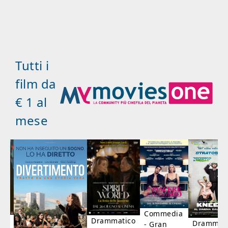
Tutti i
film da
€ 1 al
mese
Commedia
ico
Drammatico
Drammati
- Gran