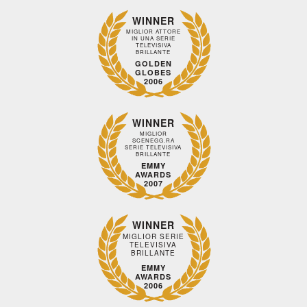
WINNER
MIGLIOR ATTORE
IN UNA SERIE
TELEVISIVA
BRILLANTE
GOLDEN
GLOBES
2006
WINNER
MIGLIOR
SCENEGG.RA
SERIE TELEVISIVA
BRILLANTE
EMMY
AWARDS
2007
WINNER
MIGLIOR SERIE
TELEVISIVA
BRILLANTE
EMMY
AWARDS
2006