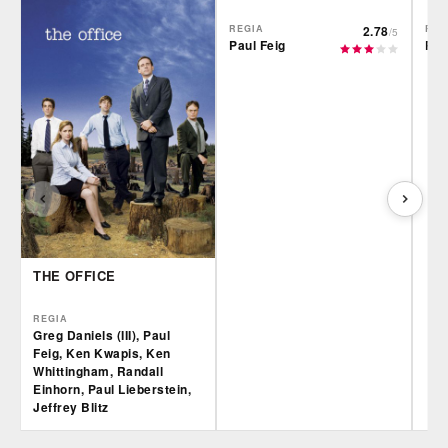
REGIA
2.78
REG
/5
Paul Feig
Pau
THE OFFICE
REGIA
Greg Daniels (III), Paul
Feig, Ken Kwapis, Ken
Whittingham, Randall
Einhorn, Paul Lieberstein,
Jeffrey Blitz