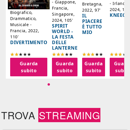
- Giappone,
- Irlanda,
Bretagna,
'
Francia,
2024, 105
2022, 97'
Biografico,
Singapore,
KNEECA
IL
Drammatico,
2024, 105'
PIACERE
Musicale -
SPIRIT
È TUTTO
Francia, 2022,
WORLD -
MIO
LA FESTA
110'
DELLE
DIVERTIMENTO
LANTERNE
a
Guarda
Guarda
Guarda
Guard
o
subito
subito
subito
subit
TROVA
STREAMING