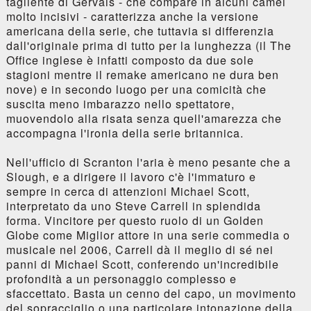
tagliente di Gervais - che compare in alcuni camei
molto incisivi - caratterizza anche la versione
americana della serie, che tuttavia si differenzia
dall'originale prima di tutto per la lunghezza (il The
Office inglese è infatti composto da due sole
stagioni mentre il remake americano ne dura ben
nove) e in secondo luogo per una comicità che
suscita meno imbarazzo nello spettatore,
muovendolo alla risata senza quell'amarezza che
accompagna l'ironia della serie britannica.
Nell'ufficio di Scranton l'aria è meno pesante che a
Slough, e a dirigere il lavoro c'è l'immaturo e
sempre in cerca di attenzioni Michael Scott,
interpretato da uno Steve Carrell in splendida
forma. Vincitore per questo ruolo di un Golden
Globe come Miglior attore in una serie commedia o
musicale nel 2006, Carrell dà il meglio di sé nei
panni di Michael Scott, conferendo un'incredibile
profondità a un personaggio complesso e
sfaccettato. Basta un cenno del capo, un movimento
del sopracciglio o una particolare intonazione della