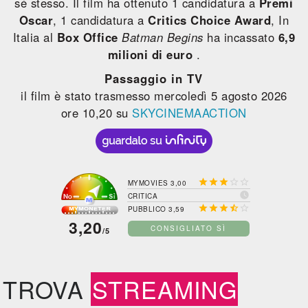
sé stesso. Il film ha ottenuto 1 candidatura a
Premi
Oscar
, 1 candidatura a
Critics Choice Award
, In
Italia al
Box Office
Batman Begins
ha incassato
6,9
milioni di euro
.
Passaggio in TV
il film è stato trasmesso mercoledì 5 agosto 2026
ore 10,20 su
SKYCINEMAACTION





MYMOVIES 3,00

CRITICA





PUBBLICO 3,59
3,20
CONSIGLIATO SÌ
/5
TROVA
STREAMING