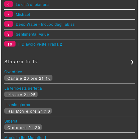
6
Le città di pianura
7
Michael
8
Deep Water - Incubo dagli abissi
9
Sentimental Value
10
Il Diavolo veste Prada 2
Stasera in Tv
❯
Overdrive
Canale 20 ore 21:10
La tempesta perfetta
Iris ore 21:25
Il sesto giorno
Rai Movie ore 21:10
Siberia
Cielo ore 21:20
Magic in the Moonlight