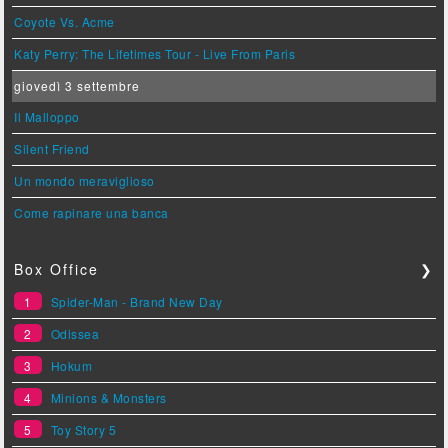
Coyote Vs. Acme
Katy Perry: The Lifetimes Tour - Live From Paris
giovedì 3 settembre
Il Malloppo
Silent Friend
Un mondo meraviglioso
Come rapinare una banca
Box Office
❯
1
Spider-Man - Brand New Day
2
Odissea
3
Hokum
4
Minions & Monsters
5
Toy Story 5