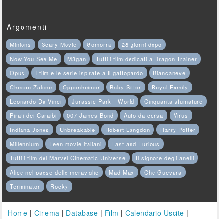
Argomenti
Minions
Scary Movie
Gomorra
28 giorni dopo
Now You See Me
M3gan
Tutti i film dedicati a Dragon Trainer
Opus
I film e le serie ispirate a Il gattopardo
Biancaneve
Checco Zalone
Oppenheimer
Baby Sitter
Royal Family
Leonardo Da Vinci
Jurassic Park - World
Cinquanta sfumature
Pirati dei Caraibi
007 James Bond
Auto da corsa
Virus
Indiana Jones
Unbreakable
Robert Langdon
Harry Potter
Millennium
Teen movie italiani
Fast and Furious
Tutti i film del Marvel Cinematic Universe
Il signore degli anelli
Alice nel paese delle meraviglie
Mad Max
Che Guevara
Terminator
Rocky
Home
|
Cinema
|
Database
|
Film
|
Calendario Uscite
|