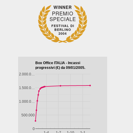
WINNER
PREMIO
Drammatico
SPECIALE
Commedia
Drammatico
Drammat
- Brasile,
- Francia,
- Marocco,
- Francia,
FESTIVAL DI
BERLINO
Messico,
2024, 101'
2022, 122'
2023, 102
2004
LA
IL
MON
Paesi Bassi,
GAZZA
CAFTANO
CRIME -
Cile, 2025,
LADRA
BLU
COLPEV
85'
SONO I
IL
SENTIERO
afico -
AZZURRO
ia,
o, 2024,
IVINA
RANCIA
RAH
NHARDT