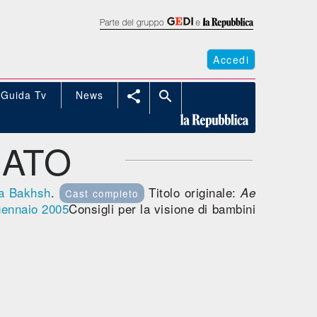
Accedi
Guida Tv
News


NATO
a Bakhsh
.
Titolo originale:
Ae
Cast completo
gennaio 2005
Consigli per la visione di bambini