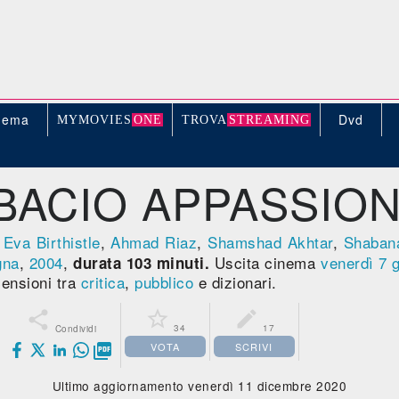
nema
Dvd
MYMOVIE
S
ONE
TROV
A
STREAMING
BACIO APPASSIO
,
Eva Birthistle
,
Ahmad Riaz
,
Shamshad Akhtar
,
Shaban
gna
,
2004
,
Uscita cinema
venerdì 7
durata 103 minuti.
ensioni tra
critica
,
pubblico
e dizionari.



34
17
Condividi
VOTA
SCRIVI

Ultimo aggiornamento venerdì 11 dicembre 2020