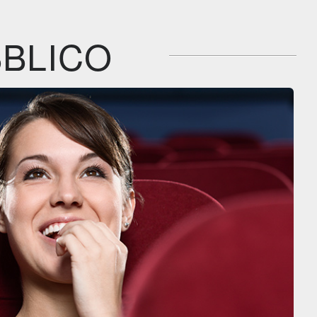
IBS
IBS
Film&More
DVD
DVD
BR
Feltrinelli
Feltrinelli
IBS
DVD
DVD
BLICO
Feltrinelli