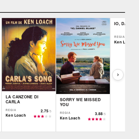
IO, DANIEL
REGIA
Ken Loach
LA CANZONE DI
SORRY WE MISSED
CARLA
YOU
REGIA
2.75
/5
REGIA
3.88
/5
Ken Loach
Ken Loach