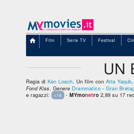

Film
Serie TV
Festival
Ci
UN 
Regia di
Ken Loach
. Un film con
Atta Yaqub
. Genere
Drammatico
-
Gran Breta
Fond Kiss
e ragazzi:
-
2,89 su 17 rec
MYmo
net
ro
+16