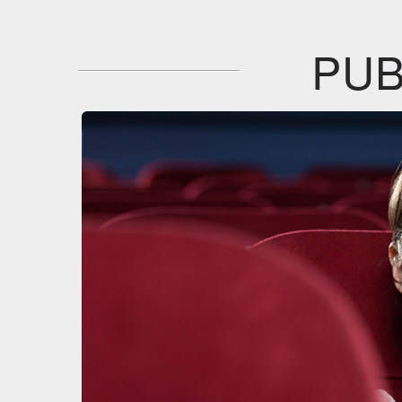
Film&More
Plaion
DVD
DVD
BR
IBS
IBS
DVD
DVD
PUB
Feltrinelli
Feltrinelli
DVD
DVD