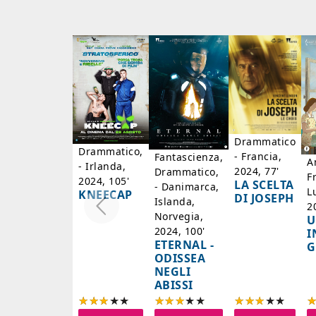
Drammatico
Drammatico,
- Francia,
Fantascienza,
A
- Irlanda,
2024, 77'
Drammatico,
F
2024, 105'
LA SCELTA
- Danimarca,
L
KNEECAP
DI JOSEPH
Islanda,
2
Norvegia,
U
2024, 100'
I
ETERNAL -
G
ODISSEA
NEGLI
ABISSI