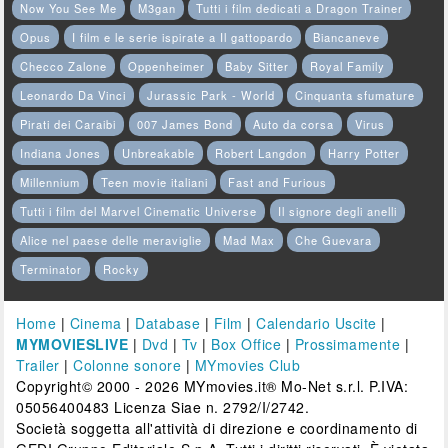
Now You See Me
M3gan
Tutti i film dedicati a Dragon Trainer
Opus
I film e le serie ispirate a Il gattopardo
Biancaneve
Checco Zalone
Oppenheimer
Baby Sitter
Royal Family
Leonardo Da Vinci
Jurassic Park - World
Cinquanta sfumature
Pirati dei Caraibi
007 James Bond
Auto da corsa
Virus
Indiana Jones
Unbreakable
Robert Langdon
Harry Potter
Millennium
Teen movie italiani
Fast and Furious
Tutti i film del Marvel Cinematic Universe
Il signore degli anelli
Alice nel paese delle meraviglie
Mad Max
Che Guevara
Terminator
Rocky
Home
|
Cinema
|
Database
|
Film
|
Calendario Uscite
|
MYMOVIESLIVE
|
Dvd
|
Tv
|
Box Office
|
Prossimamente
|
Trailer
|
Colonne sonore
|
MYmovies Club
Copyright© 2000 - 2026 MYmovies.it® Mo-Net s.r.l. P.IVA:
05056400483 Licenza Siae n. 2792/I/2742.
Società soggetta all'attività di direzione e coordinamento di