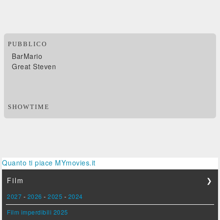
PUBBLICO
BarMario
Great Steven
SHOWTIME
Quanto ti piace MYmovies.it
Film
❯
2027
-
2026
-
2025
-
2024
Film imperdibili 2025