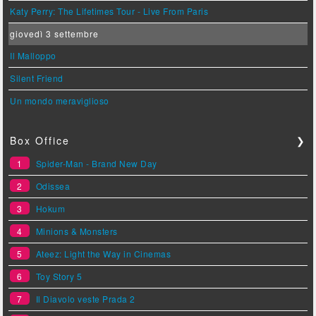
Katy Perry: The Lifetimes Tour - Live From Paris
giovedì 3 settembre
Il Malloppo
Silent Friend
Un mondo meraviglioso
Box Office
❯
1
Spider-Man - Brand New Day
2
Odissea
3
Hokum
4
Minions & Monsters
5
Ateez: Light the Way in Cinemas
6
Toy Story 5
7
Il Diavolo veste Prada 2