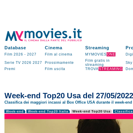
Database
Cinema
Streaming
Pr
Film 2026
-
2027
Film al cinema
MYMOVIES
ONE
Digi
Film gratis in
Serie TV
2026
2027
Prossimamente
Sky
streaming
Premi
Film uscita
TROVA
STREAMING
Dom
Week-end Top20 Usa del 27/05/202
Classifica dei maggiori incassi al Box Office USA durante il week-en
Week-end
Week-end Top20 Italia
Week-end Top20 Usa
Classifica